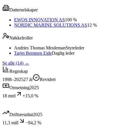
Datterselskaper
EWOS INNOVATION AS
100 %
NORDIC MARINE SOLUTIONS AS
12 %
Nøkkelroller
Andries Thomas Meuleman
Styreleder
Tarjei Berntsen Eide
Daglig leder
Se alle (14)
→
Regnskap
1998–2025
27
år
Revidert
Omsetning
2025
18 mrd
+15,0 %
Driftsresultat
2025
11,3 mill
−94,2 %