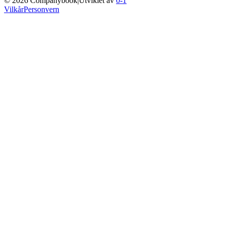
©
2026
Companybook
|
Utviklet av
0-1
Vilkår
Personvern