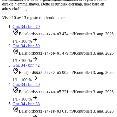
direkte hjemmelshaver. Dette er juridisk eierskap, ikke bare en
adressekobling.
Viser
10
av
13
registrerte eiendommer
Gnr.
34
/ bnr.
70
Balsfjord
3 474 m²
Kontrollert
3. aug. 2026
5532-34/70-0
1/1 · 100 %
Gnr.
34
/ bnr.
59
Balsfjord
1 479 m²
Kontrollert
3. aug. 2026
5532-34/59-0
1/1 · 100 %
Gnr.
34
/ bnr.
42
Balsfjord
5 902 m²
Kontrollert
3. aug. 2026
5532-34/42-0
1/1 · 100 %
Gnr.
34
/ bnr.
40
Balsfjord
5 221 m²
Kontrollert
3. aug. 2026
5532-34/40-0
1/1 · 100 %
Gnr.
34
/ bnr.
38
Balsfjord
3 615 m²
Kontrollert
3. aug. 2026
5532-34/38-0