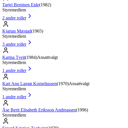
Tarjei Berntsen Eide
(
1982
)
Styremedlem
2
andre roller
Kjartan Mæstad
(
1965
)
Styremedlem
3
andre roller
Karina Tveit
(
1984
)
Ansattvalgt
Styremedlem
1
andre roller
Kari Ann Langø Korneliussen
(
1970
)
Ansattvalgt
Styremedlem
1
andre roller
Åse Berit Elisabeth Eriksson Andreassen
(
1996
)
Styremedlem