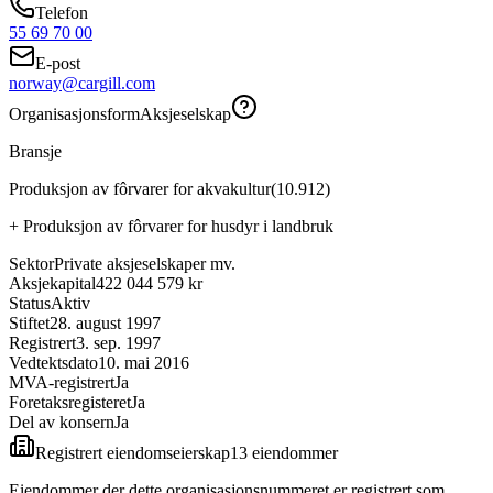
Telefon
55 69 70 00
E-post
norway@cargill.com
Organisasjonsform
Aksjeselskap
Bransje
Produksjon av fôrvarer for akvakultur
(
10.912
)
+
Produksjon av fôrvarer for husdyr i landbruk
Sektor
Private aksjeselskaper mv.
Aksjekapital
422 044 579 kr
Status
Aktiv
Stiftet
28. august 1997
Registrert
3. sep. 1997
Vedtektsdato
10. mai 2016
MVA-registrert
Ja
Foretaksregisteret
Ja
Del av konsern
Ja
Registrert eiendomseierskap
13
eiendom
mer
Eiendommer der dette organisasjonsnummeret er registrert som