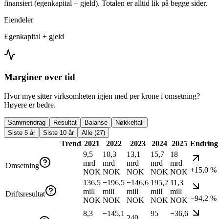
finansiert (egenkapital + gjeld). Totalen er alltid lik på begge sider.
Eiendeler
Egenkapital + gjeld
Marginer over tid
Hvor mye sitter virksomheten igjen med per krone i omsetning?
Høyere er bedre.
Sammendrag
Resultat
Balanse
Nøkkeltall
Siste 5 år
Siste 10 år
Alle (27)
Trend
2021
2022
2023
2024
2025
Endring
9,5
10,3
13,1
15,7
18
mrd
mrd
mrd
mrd
mrd
Omsetning
+15,0 %
NOK
NOK
NOK
NOK
NOK
136,5
−196,5
−146,6
195,2
11,3
mill
mill
mill
mill
mill
Driftsresultat
−94,2 %
NOK
NOK
NOK
NOK
NOK
8,3
−145,1
95
−36,6
240