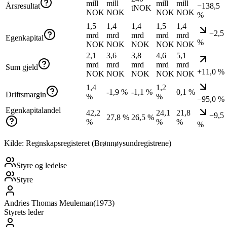
mill
mill
mill
mill
Årsresultat
−138,5
tNOK
NOK
NOK
NOK
NOK
%
1,5
1,4
1,4
1,5
1,4
−2,5
mrd
mrd
mrd
mrd
mrd
Egenkapital
%
NOK
NOK
NOK
NOK
NOK
2,1
3,6
3,8
4,6
5,1
mrd
mrd
mrd
mrd
mrd
Sum gjeld
+11,0 %
NOK
NOK
NOK
NOK
NOK
1,4
1,2
-1,9 %
-1,1 %
0,1 %
Driftsmargin
%
%
−95,0 %
Egenkapitalandel
42,2
24,1
21,8
−9,5
27,8 %
26,5 %
%
%
%
%
Kilde: Regnskapsregisteret (Brønnøysundregistrene)
Styre og ledelse
Styre
Andries Thomas Meuleman
(
1973
)
Styrets leder