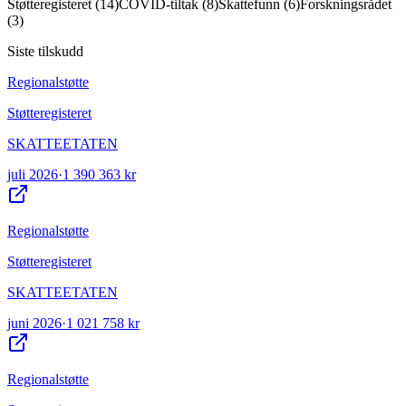
Støtteregisteret
(
14
)
COVID-tiltak
(
8
)
Skattefunn
(
6
)
Forskningsrådet
(
3
)
Siste tilskudd
Regionalstøtte
Støtteregisteret
SKATTEETATEN
juli 2026
·
1 390 363 kr
Regionalstøtte
Støtteregisteret
SKATTEETATEN
juni 2026
·
1 021 758 kr
Regionalstøtte