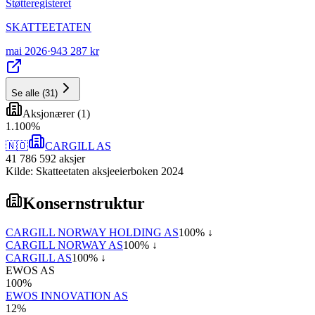
Støtteregisteret
SKATTEETATEN
mai 2026
·
943 287 kr
Se alle
(
31
)
Aksjonærer
(
1
)
1
.
100
%
🇳🇴
CARGILL AS
41 786 592
aksjer
Kilde: Skatteetaten aksjeeierboken 2024
Konsernstruktur
CARGILL NORWAY HOLDING AS
100
% ↓
CARGILL NORWAY AS
100
% ↓
CARGILL AS
100
% ↓
EWOS AS
100
%
EWOS INNOVATION AS
12
%