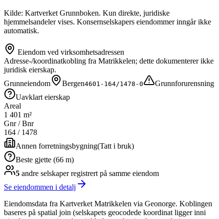
Kilde: Kartverket Grunnboken. Kun direkte, juridiske
hjemmelsandeler vises. Konsernselskapers eiendommer inngår ikke
automatisk.
Eiendom ved virksomhetsadressen
Adresse-/koordinatkobling fra Matrikkelen; dette dokumenterer ikke
juridisk eierskap.
Grunneiendom
Bergen
Grunnforurensning
4601-164/1478-0
Uavklart eierskap
Areal
1 401 m²
Gnr / Bnr
164
/
1478
Annen forretningsbygning
(
Tatt i bruk
)
Beste gjette (66 m)
5
andre selskap
er
registrert på samme eiendom
Se eiendommen i detalj
Eiendomsdata fra Kartverket Matrikkelen via Geonorge. Koblingen
baseres på spatial join (selskapets geocodede koordinat ligger inni