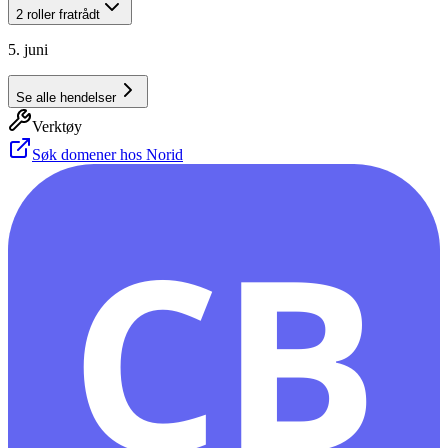
2 roller fratrådt
5. juni
Se alle hendelser
Verktøy
Søk domener hos Norid
CB