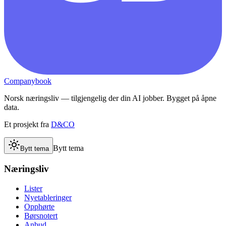
Companybook
Norsk næringsliv — tilgjengelig der din AI jobber. Bygget på åpne
data.
Et prosjekt fra
D&CO
Bytt tema
Bytt tema
Næringsliv
Lister
Nyetableringer
Opphørte
Børsnotert
Anbud