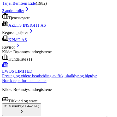
Tarjei Berntsen Eide
(
1982
)
2
andre roller
Tjenesteytere
AZETS INSIGHT AS
Regnskapsfører
KPMG AS
Revisor
Kilde: Brønnøysundregistrene
Kundeliste
(
1
)
EWOS LIMITED
Frysing og videre bearbeiding av fisk, skalldyr og bløtdyr
Norsk repr. for utenl. enhet
Kilde: Brønnøysundregistrene
Tilskudd og støtte
31
tilskudd
(
2004–2026
)