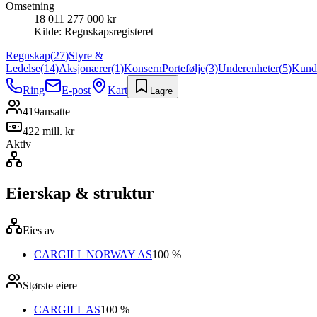
Omsetning
18 011 277 000 kr
Kilde:
Regnskapsregisteret
Regnskap
(
27
)
Styre &
Ledelse
(
14
)
Aksjonærer
(
1
)
Konsern
Portefølje
(
3
)
Underenheter
(
5
)
Kund
Ring
E-post
Kart
Lagre
419
ansatte
422 mill. kr
Aktiv
Eierskap & struktur
Eies av
CARGILL NORWAY AS
100 %
Største eiere
CARGILL AS
100 %