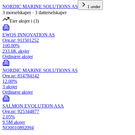
NORDIC MARINE SOLUTIONS AS
1
under
3
morselskap
er
·
3
datterselskap
er
Eier aksjer i
(
3
)
EWOS INNOVATION AS
Org.nr:
911501252
100.00
%
233.6K
aksjer
Ordinære aksjer
NORDIC MARINE SOLUTIONS AS
Org.nr:
814784142
12.00
%
3
aksjer
Ordinære aksjer
SALMON EVOLUTION ASA
Org.nr:
925344877
2.05
%
9.5M
aksjer
NO0010892094