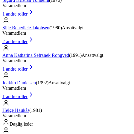
Sigurd Kristian Tonheim
(
1970
)
Varamedlem
1
andre roller
Silje Benedicte Jakobsen
(
1980
)
Ansattvalgt
Varamedlem
2
andre roller
Anna Katharina Sefranek Rongved
(
1991
)
Ansattvalgt
Varamedlem
1
andre roller
Joakim Danielsen
(
1992
)
Ansattvalgt
Varamedlem
1
andre roller
Helge Haukås
(
1981
)
Varamedlem
Daglig leder