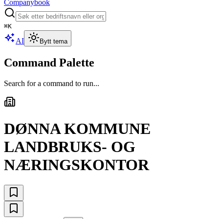
Companybook
⌘
K
AI
Bytt tema
Command Palette
Search for a command to run...
DØNNA KOMMUNE
LANDBRUKS- OG
NÆRINGSKONTOR