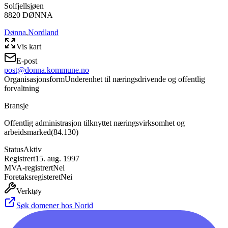
Solfjellsjøen
8820
DØNNA
Dønna
,
Nordland
Vis kart
E-post
post@donna.kommune.no
Organisasjonsform
Underenhet til næringsdrivende og offentlig
forvaltning
Bransje
Offentlig administrasjon tilknyttet næringsvirksomhet og
arbeidsmarked
(
84.130
)
Status
Aktiv
Registrert
15. aug. 1997
MVA-registrert
Nei
Foretaksregisteret
Nei
Verktøy
Søk domener hos Norid