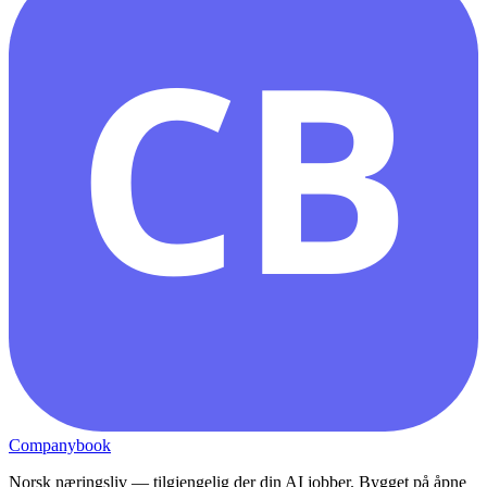
CB
Companybook
Norsk næringsliv — tilgjengelig der din AI jobber. Bygget på åpne