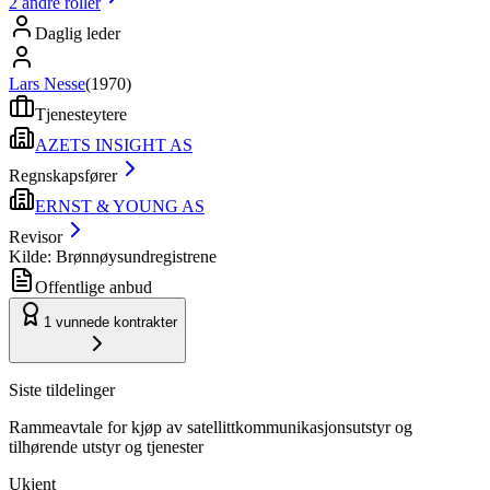
2
andre roller
Daglig leder
Lars Nesse
(
1970
)
Tjenesteytere
AZETS INSIGHT AS
Regnskapsfører
ERNST & YOUNG AS
Revisor
Kilde: Brønnøysundregistrene
Offentlige anbud
1
vunnede kontrakter
Siste tildelinger
Rammeavtale for kjøp av satellittkommunikasjonsutstyr og
tilhørende utstyr og tjenester
Ukjent