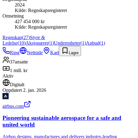
2024
Kilde:
Regnskapsregisteret
Omsetning
427 454 000 kr
Kilde:
Regnskapsregisteret
Regnskap
(
27
)
Styre &
Ledelse
(
10
)
Aksjonærer
(
1
)
Underenheter
(
1
)
Anbud
(
1
)
Ring
Nettside
Kart
Lagre
37
ansatte
1 mill. kr
Aktiv
Digitalt
Oppdatert
2. jan. 2026
airbus.com
Pioneering sustainable aerospace for a safe and
united world
Airbus designs, manufactures and delivers industry-leading