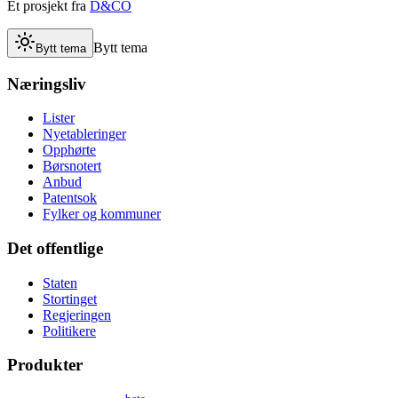
Et prosjekt fra
D&CO
Bytt tema
Bytt tema
Næringsliv
Lister
Nyetableringer
Opphørte
Børsnotert
Anbud
Patentsok
Fylker og kommuner
Det offentlige
Staten
Stortinget
Regjeringen
Politikere
Produkter