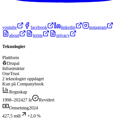
youtube
facebook
linkedin
instagram
about
terms
privacy
Teknologier
Plattform
Drupal
Infrastruktur
OneTrust
2
teknologier
oppdaget
Kun på Companybook
Regnskap
1998–2024
27
år
Revidert
Omsetning
2024
427,5 mill
+2,0 %