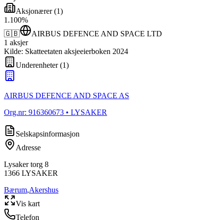
Aksjonærer
(
1
)
1
.
100
%
🇬🇧
AIRBUS DEFENCE AND SPACE LTD
1
aksjer
Kilde: Skatteetaten aksjeeierboken 2024
Underenheter
(
1
)
AIRBUS DEFENCE AND SPACE AS
Org.nr:
916360673
• LYSAKER
Selskapsinformasjon
Adresse
Lysaker torg 8
1366
LYSAKER
Bærum
,
Akershus
Vis kart
Telefon