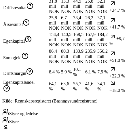
31,8
13,3
44,5
25,8
32,1
mill
mill
mill
mill
mill
Driftsresultat
+24,7 %
NOK
NOK
NOK
NOK
NOK
25,8
6,7
33,4
26,2
37,1
mill
mill
mill
mill
mill
Årsresultat
+41,7 %
NOK
NOK
NOK
NOK
NOK
154,4
140,5
168,5
167,9
184,2
+9,7
mill
mill
mill
mill
mill
Egenkapital
%
NOK
NOK
NOK
NOK
NOK
86,4
80,3
133,9
235,9
356,2
mill
mill
mill
mill
mill
Sum gjeld
+51,0 %
NOK
NOK
NOK
NOK
NOK
10,1
8,4 %
5,9 %
6,1 %
7,5 %
Driftsmargin
%
+22,3 %
Egenkapitalandel
64,1
63,6
55,7
41,6
34,1
%
%
%
%
%
−18,0 %
Kilde: Regnskapsregisteret (Brønnøysundregistrene)
Styre og ledelse
Styre