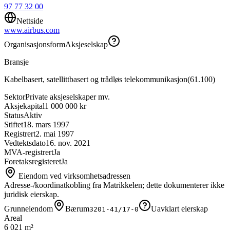
97 77 32 00
Nettside
www.airbus.com
Organisasjonsform
Aksjeselskap
Bransje
Kabelbasert, satellittbasert og trådløs telekommunikasjon
(
61.100
)
Sektor
Private aksjeselskaper mv.
Aksjekapital
1 000 000 kr
Status
Aktiv
Stiftet
18. mars 1997
Registrert
2. mai 1997
Vedtektsdato
16. nov. 2021
MVA-registrert
Ja
Foretaksregisteret
Ja
Eiendom ved virksomhetsadressen
Adresse-/koordinatkobling fra Matrikkelen; dette dokumenterer ikke
juridisk eierskap.
Grunneiendom
Bærum
Uavklart eierskap
3201-41/17-0
Areal
6 021 m²