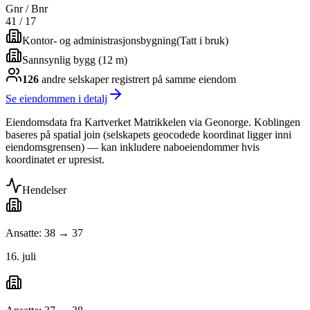
Gnr / Bnr
41
/
17
Kontor- og administrasjonsbygning
(
Tatt i bruk
)
Sannsynlig bygg (12 m)
126
andre selskap
er
registrert på samme eiendom
Se eiendommen i detalj
Eiendomsdata fra Kartverket Matrikkelen via Geonorge. Koblingen
baseres på spatial join (selskapets geocodede koordinat ligger inni
eiendomsgrensen) — kan inkludere naboeiendommer hvis
koordinatet er upresist.
Hendelser
Ansatte: 38 → 37
16. juli