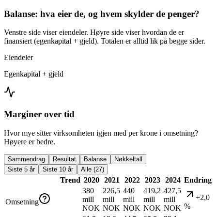
Balanse: hva eier de, og hvem skylder de penger?
Venstre side viser eiendeler. Høyre side viser hvordan de er
finansiert (egenkapital + gjeld). Totalen er alltid lik på begge sider.
Eiendeler
Egenkapital + gjeld
Marginer over tid
Hvor mye sitter virksomheten igjen med per krone i omsetning?
Høyere er bedre.
Sammendrag
Resultat
Balanse
Nøkkeltall
Siste 5 år
Siste 10 år
Alle (27)
Trend
2020
2021
2022
2023
2024
Endring
380
226,5
440
419,2
427,5
+2,0
mill
mill
mill
mill
mill
Omsetning
%
NOK
NOK
NOK
NOK
NOK