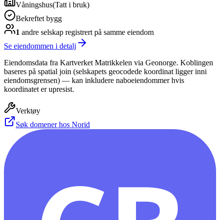
Våningshus
(
Tatt i bruk
)
Bekreftet bygg
1
andre selskap
registrert på samme eiendom
Se eiendommen i detalj
Eiendomsdata fra Kartverket Matrikkelen via Geonorge. Koblingen
baseres på spatial join (selskapets geocodede koordinat ligger inni
eiendomsgrensen) — kan inkludere naboeiendommer hvis
koordinatet er upresist.
Verktøy
Søk domener hos Norid