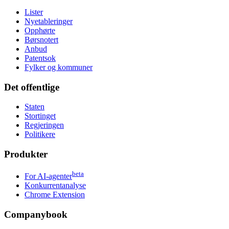
Lister
Nyetableringer
Opphørte
Børsnotert
Anbud
Patentsok
Fylker og kommuner
Det offentlige
Staten
Stortinget
Regjeringen
Politikere
Produkter
beta
For AI-agenter
Konkurrentanalyse
Chrome Extension
Companybook