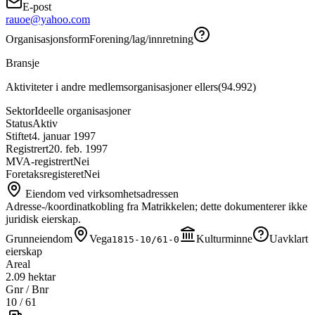
E-post
rauoe@yahoo.com
Organisasjonsform
Forening/lag/innretning
Bransje
Aktiviteter i andre medlemsorganisasjoner ellers
(
94.992
)
Sektor
Ideelle organisasjoner
Status
Aktiv
Stiftet
4. januar 1997
Registrert
20. feb. 1997
MVA-registrert
Nei
Foretaksregisteret
Nei
Eiendom ved virksomhetsadressen
Adresse-/koordinatkobling fra Matrikkelen; dette dokumenterer ikke
juridisk eierskap.
Grunneiendom
Vega
Kulturminne
Uavklart
1815-10/61-0
eierskap
Areal
2.09 hektar
Gnr / Bnr
10
/
61