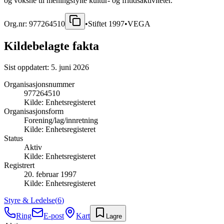
og voksne til meningsfylte kultur- og fritidsaktiviteter.
Org.nr:
977264510
•
Stiftet
1997
•
VEGA
Kildebelagte fakta
Sist oppdatert:
5. juni 2026
Organisasjonsnummer
977264510
Kilde:
Enhetsregisteret
Organisasjonsform
Forening/lag/innretning
Kilde:
Enhetsregisteret
Status
Aktiv
Kilde:
Enhetsregisteret
Registrert
20. februar 1997
Kilde:
Enhetsregisteret
Styre & Ledelse
(
6
)
Ring
E-post
Kart
Lagre