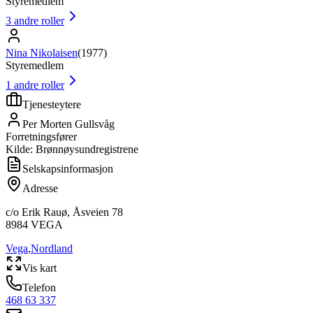
Styremedlem
3
andre roller
Nina Nikolaisen
(
1977
)
Styremedlem
1
andre roller
Tjenesteytere
Per Morten Gullsvåg
Forretningsfører
Kilde: Brønnøysundregistrene
Selskapsinformasjon
Adresse
c/o Erik Rauø, Åsveien 78
8984
VEGA
Vega
,
Nordland
Vis kart
Telefon
468 63 337