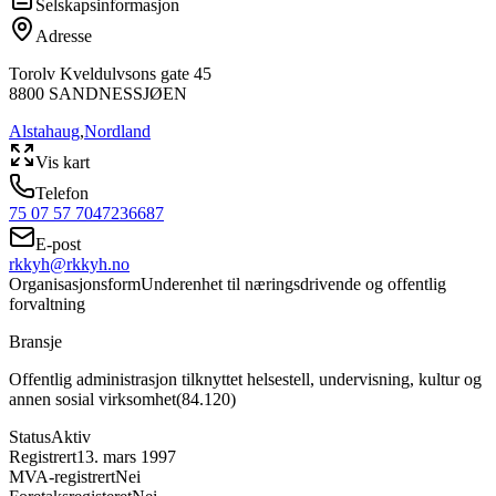
Selskapsinformasjon
Adresse
Torolv Kveldulvsons gate 45
8800
SANDNESSJØEN
Alstahaug
,
Nordland
Vis kart
Telefon
75 07 57 70
47236687
E-post
rkkyh@rkkyh.no
Organisasjonsform
Underenhet til næringsdrivende og offentlig
forvaltning
Bransje
Offentlig administrasjon tilknyttet helsestell, undervisning, kultur og
annen sosial virksomhet
(
84.120
)
Status
Aktiv
Registrert
13. mars 1997
MVA-registrert
Nei