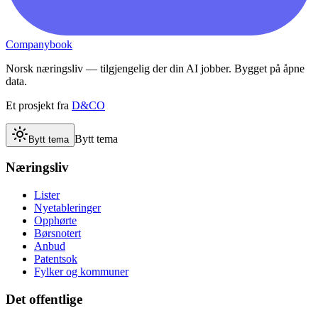
Companybook
Norsk næringsliv — tilgjengelig der din AI jobber. Bygget på åpne
data.
Et prosjekt fra
D&CO
Bytt tema
Bytt tema
Næringsliv
Lister
Nyetableringer
Opphørte
Børsnotert
Anbud
Patentsok
Fylker og kommuner
Det offentlige