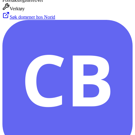
Foretaksregisteret
Nei
Verktøy
Søk domener hos Norid
CB