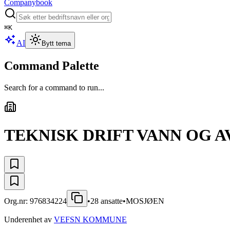
Companybook
⌘
K
AI
Bytt tema
Command Palette
Search for a command to run...
TEKNISK DRIFT VANN OG 
Org.nr:
976834224
•
28
ansatte
•
MOSJØEN
Underenhet av
VEFSN KOMMUNE