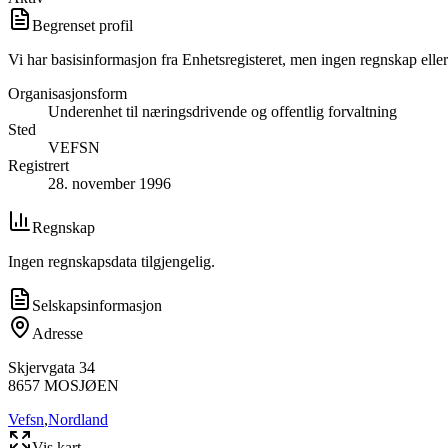
Begrenset profil
Vi har basisinformasjon fra Enhetsregisteret, men ingen regnskap eller
Organisasjonsform
Underenhet til næringsdrivende og offentlig forvaltning
Sted
VEFSN
Registrert
28. november 1996
Regnskap
Ingen regnskapsdata tilgjengelig.
Selskapsinformasjon
Adresse
Skjervgata 34
8657
MOSJØEN
Vefsn
,
Nordland
Vis kart