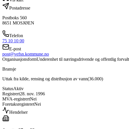
Postadresse
Postboks 560
8651
MOSJØEN
Telefon
75 10 10 00
E-post
post@vefsn.kommune.no
Organisasjonsform
Underenhet til næringsdrivende og offentlig forval
Bransje
Uttak fra kilde, rensing og distribusjon av vann
(
36.000
)
Status
Aktiv
Registrert
28. nov. 1996
MVA-registrert
Nei
Foretaksregisteret
Nei
Hendelser