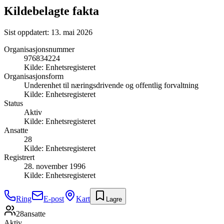
Kildebelagte fakta
Sist oppdatert:
13. mai 2026
Organisasjonsnummer
976834224
Kilde:
Enhetsregisteret
Organisasjonsform
Underenhet til næringsdrivende og offentlig forvaltning
Kilde:
Enhetsregisteret
Status
Aktiv
Kilde:
Enhetsregisteret
Ansatte
28
Kilde:
Enhetsregisteret
Registrert
28. november 1996
Kilde:
Enhetsregisteret
Ring
E-post
Kart
Lagre
28
ansatte
Aktiv