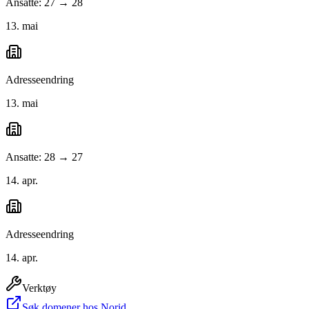
Ansatte: 27 → 28
13. mai
Adresseendring
13. mai
Ansatte: 28 → 27
14. apr.
Adresseendring
14. apr.
Verktøy
Søk domener hos Norid