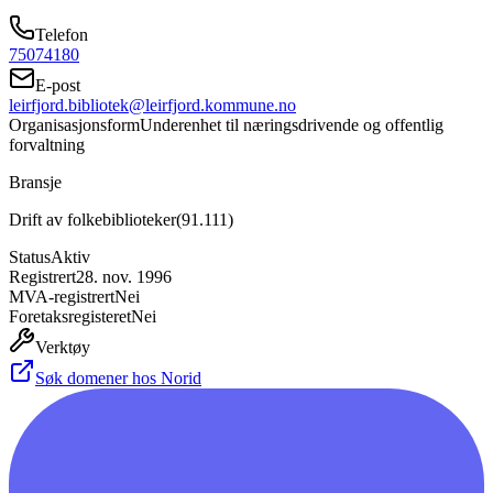
Telefon
75074180
E-post
leirfjord.bibliotek@leirfjord.kommune.no
Organisasjonsform
Underenhet til næringsdrivende og offentlig
forvaltning
Bransje
Drift av folkebiblioteker
(
91.111
)
Status
Aktiv
Registrert
28. nov. 1996
MVA-registrert
Nei
Foretaksregisteret
Nei
Verktøy
Søk domener hos Norid