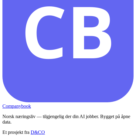
CB
Companybook
Norsk næringsliv — tilgjengelig der din AI jobber. Bygget på åpne
data.
Et prosjekt fra
D&CO