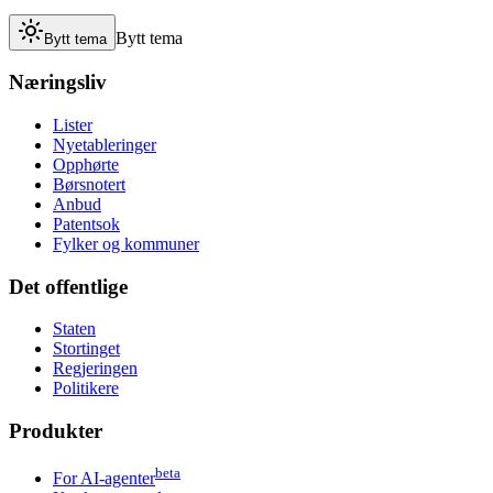
Bytt tema
Bytt tema
Næringsliv
Lister
Nyetableringer
Opphørte
Børsnotert
Anbud
Patentsok
Fylker og kommuner
Det offentlige
Staten
Stortinget
Regjeringen
Politikere
Produkter
beta
For AI-agenter