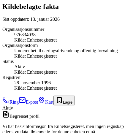
Kildebelagte fakta
Sist oppdatert:
13. januar 2026
Organisasjonsnummer
976834038
Kilde:
Enhetsregisteret
Organisasjonsform
Underenhet til næringsdrivende og offentlig forvaltning
Kilde:
Enhetsregisteret
Status
Aktiv
Kilde:
Enhetsregisteret
Registrert
28. november 1996
Kilde:
Enhetsregisteret
Ring
E-post
Kart
Lagre
Aktiv
Begrenset profil
Vi har basisinformasjon fra Enhetsregisteret, men ingen regnskap
eller styredata tilgjengelig for denne enheten ennå.