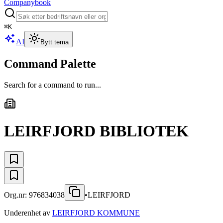
Companybook
⌘
K
AI
Bytt tema
Command Palette
Search for a command to run...
LEIRFJORD BIBLIOTEK
Org.nr:
976834038
•
LEIRFJORD
Underenhet av
LEIRFJORD KOMMUNE