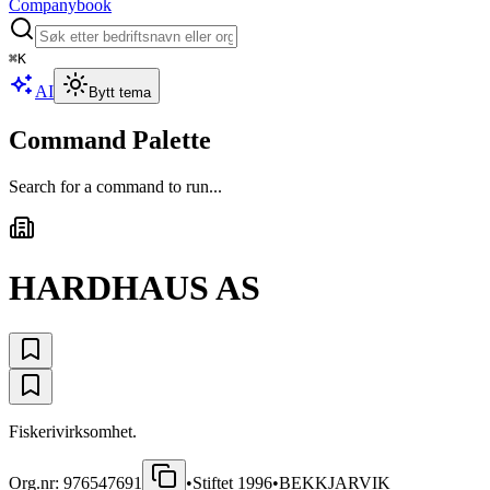
Companybook
⌘
K
AI
Bytt tema
Command Palette
Search for a command to run...
HARDHAUS AS
Fiskerivirksomhet.
Org.nr:
976547691
•
Stiftet
1996
•
BEKKJARVIK