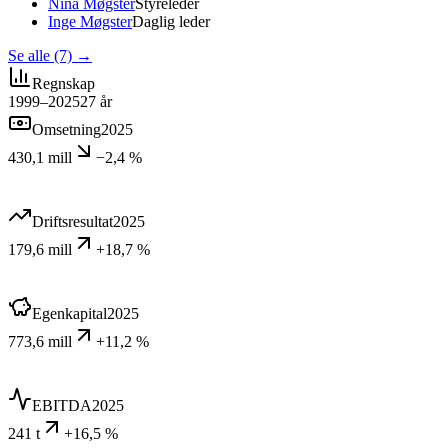
Nina Møgster
Styreleder
Inge Møgster
Daglig leder
Se alle (7)
→
Regnskap
1999–2025
27
år
Omsetning
2025
430,1 mill
−2,4 %
Driftsresultat
2025
179,6 mill
+18,7 %
Egenkapital
2025
773,6 mill
+11,2 %
EBITDA
2025
241 t
+16,5 %