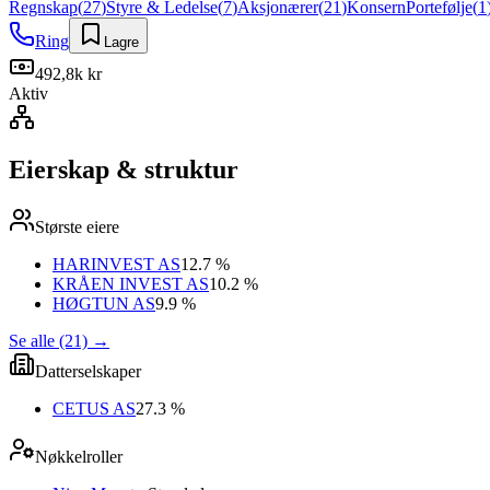
Regnskap
(
27
)
Styre & Ledelse
(
7
)
Aksjonærer
(
21
)
Konsern
Portefølje
(
1
Ring
Lagre
492,8k kr
Aktiv
Eierskap & struktur
Største eiere
HARINVEST AS
12.7 %
KRÅEN INVEST AS
10.2 %
HØGTUN AS
9.9 %
Se alle (21)
→
Datterselskaper
CETUS AS
27.3 %
Nøkkelroller