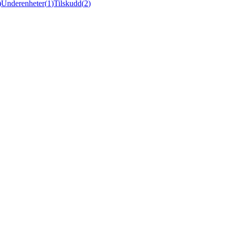
)
Underenheter
(
1
)
Tilskudd
(
2
)