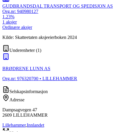
GUDBRANDSDAL TRANSPORT OG SPEDISJON AS
Org.nr:
940980127
1.23
%
1
aksjer
Ordinære aksjer
Kilde: Skatteetaten aksjeeierboken 2024
Underenheter
(
1
)
BRØDRENE LUNN AS
Org.nr:
976320700
• LILLEHAMMER
Selskapsinformasjon
Adresse
Dampsagvegen 47
2609
LILLEHAMMER
Lillehammer
,
Innlandet