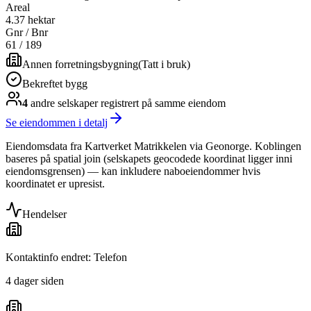
Areal
4.37 hektar
Gnr / Bnr
61
/
189
Annen forretningsbygning
(
Tatt i bruk
)
Bekreftet bygg
4
andre selskap
er
registrert på samme eiendom
Se eiendommen i detalj
Eiendomsdata fra Kartverket Matrikkelen via Geonorge. Koblingen
baseres på spatial join (selskapets geocodede koordinat ligger inni
eiendomsgrensen) — kan inkludere naboeiendommer hvis
koordinatet er upresist.
Hendelser
Kontaktinfo endret: Telefon
4 dager siden