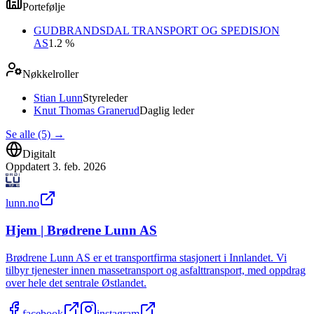
Portefølje
GUDBRANDSDAL TRANSPORT OG SPEDISJON
AS
1.2 %
Nøkkelroller
Stian Lunn
Styreleder
Knut Thomas Granerud
Daglig leder
Se alle (5)
→
Digitalt
Oppdatert
3. feb. 2026
lunn.no
Hjem | Brødrene Lunn AS
Brødrene Lunn AS er et transportfirma stasjonert i Innlandet. Vi
tilbyr tjenester innen massetransport og asfalttransport, med oppdrag
over hele det sentrale Østlandet.
facebook
instagram