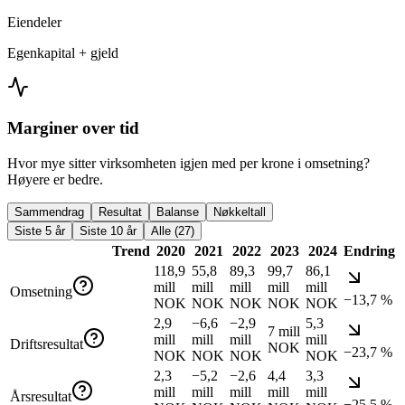
Eiendeler
Egenkapital + gjeld
Marginer over tid
Hvor mye sitter virksomheten igjen med per krone i omsetning?
Høyere er bedre.
Sammendrag
Resultat
Balanse
Nøkkeltall
Siste 5 år
Siste 10 år
Alle (27)
Trend
2020
2021
2022
2023
2024
Endring
118,9
55,8
89,3
99,7
86,1
mill
mill
mill
mill
mill
Omsetning
−13,7 %
NOK
NOK
NOK
NOK
NOK
2,9
−6,6
−2,9
5,3
7 mill
mill
mill
mill
mill
Driftsresultat
NOK
−23,7 %
NOK
NOK
NOK
NOK
2,3
−5,2
−2,6
4,4
3,3
mill
mill
mill
mill
mill
Årsresultat
−25,5 %