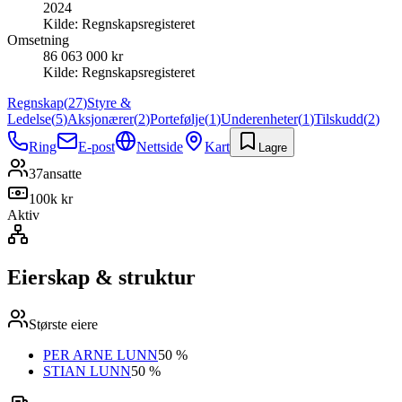
2024
Kilde:
Regnskapsregisteret
Omsetning
86 063 000 kr
Kilde:
Regnskapsregisteret
Regnskap
(
27
)
Styre &
Ledelse
(
5
)
Aksjonærer
(
2
)
Portefølje
(
1
)
Underenheter
(
1
)
Tilskudd
(
2
)
Ring
E-post
Nettside
Kart
Lagre
37
ansatte
100k kr
Aktiv
Eierskap & struktur
Største eiere
PER ARNE LUNN
50 %
STIAN LUNN
50 %