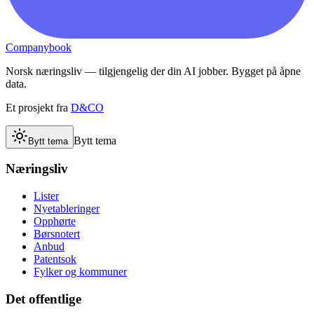
Companybook
Norsk næringsliv — tilgjengelig der din AI jobber. Bygget på åpne
data.
Et prosjekt fra
D&CO
Bytt tema
Bytt tema
Næringsliv
Lister
Nyetableringer
Opphørte
Børsnotert
Anbud
Patentsok
Fylker og kommuner
Det offentlige