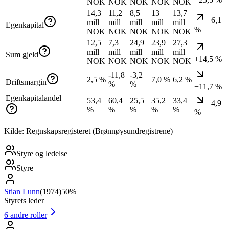
NOK
NOK
NOK
NOK
NOK
14,3
11,2
8,5
13
13,7
+6,1
mill
mill
mill
mill
mill
Egenkapital
%
NOK
NOK
NOK
NOK
NOK
12,5
7,3
24,9
23,9
27,3
mill
mill
mill
mill
mill
Sum gjeld
+14,5 %
NOK
NOK
NOK
NOK
NOK
-11,8
-3,2
2,5 %
7,0 %
6,2 %
Driftsmargin
%
%
−11,7 %
Egenkapitalandel
53,4
60,4
25,5
35,2
33,4
−4,9
%
%
%
%
%
%
Kilde: Regnskapsregisteret (Brønnøysundregistrene)
Styre og ledelse
Styre
Stian Lunn
(
1974
)
50%
Styrets leder
6
andre roller