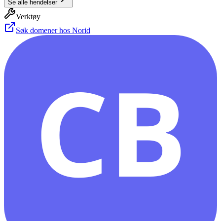
Se alle hendelser
Verktøy
Søk domener hos Norid
CB