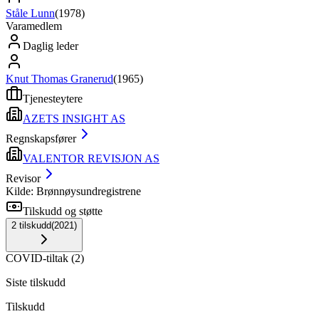
Ståle Lunn
(
1978
)
Varamedlem
Daglig leder
Knut Thomas Granerud
(
1965
)
Tjenesteytere
AZETS INSIGHT AS
Regnskapsfører
VALENTOR REVISJON AS
Revisor
Kilde: Brønnøysundregistrene
Tilskudd og støtte
2
tilskudd
(
2021
)
COVID-tiltak
(
2
)
Siste tilskudd
Tilskudd