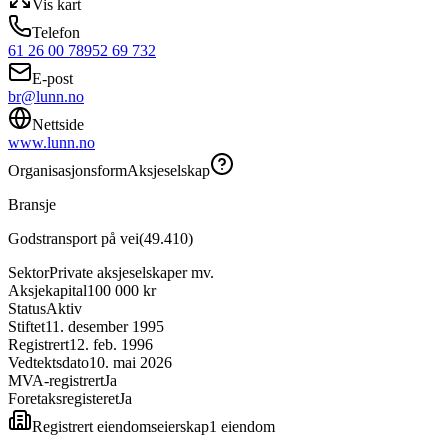
Vis kart
Telefon
61 26 00 78
952 69 732
E-post
br@lunn.no
Nettside
www.lunn.no
Organisasjonsform
Aksjeselskap
Bransje
Godstransport på vei
(
49.410
)
Sektor
Private aksjeselskaper mv.
Aksjekapital
100 000 kr
Status
Aktiv
Stiftet
11. desember 1995
Registrert
12. feb. 1996
Vedtektsdato
10. mai 2026
MVA-registrert
Ja
Foretaksregisteret
Ja
Registrert eiendomseierskap
1
eiendom