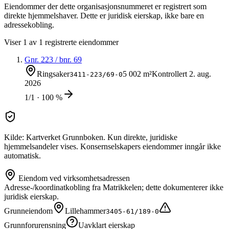
Eiendommer der dette organisasjonsnummeret er registrert som
direkte hjemmelshaver. Dette er juridisk eierskap, ikke bare en
adressekobling.
Viser
1
av
1
registrerte eiendommer
Gnr.
223
/ bnr.
69
Ringsaker
5 002 m²
Kontrollert
2. aug.
3411-223/69-0
2026
1/1 · 100 %
Kilde: Kartverket Grunnboken. Kun direkte, juridiske
hjemmelsandeler vises. Konsernselskapers eiendommer inngår ikke
automatisk.
Eiendom ved virksomhetsadressen
Adresse-/koordinatkobling fra Matrikkelen; dette dokumenterer ikke
juridisk eierskap.
Grunneiendom
Lillehammer
3405-61/189-0
Grunnforurensning
Uavklart eierskap