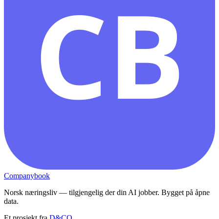
CB
Companybook
Norsk næringsliv — tilgjengelig der din AI jobber. Bygget på åpne
data.
Et prosjekt fra
D&CO