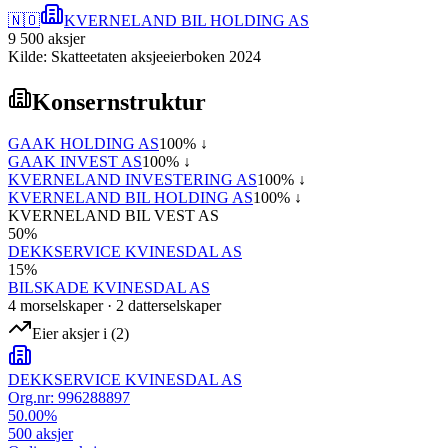
🇳🇴
KVERNELAND BIL HOLDING AS
9 500
aksjer
Kilde: Skatteetaten aksjeeierboken 2024
Konsernstruktur
GAAK HOLDING AS
100
% ↓
GAAK INVEST AS
100
% ↓
KVERNELAND INVESTERING AS
100
% ↓
KVERNELAND BIL HOLDING AS
100
% ↓
KVERNELAND BIL VEST AS
50
%
DEKKSERVICE KVINESDAL AS
15
%
BILSKADE KVINESDAL AS
4
morselskap
er
·
2
datterselskap
er
Eier aksjer i
(
2
)
DEKKSERVICE KVINESDAL AS
Org.nr:
996288897
50.00
%
500
aksjer