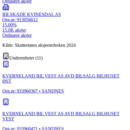
Ordinære aksjer
BILSKADE KVINESDAL AS
Org.nr:
913056612
15.00
%
15.0K
aksjer
Ordinære aksjer
Kilde: Skatteetaten aksjeeierboken 2024
Underenheter
(
11
)
KVERNELAND BIL VEST AS AVD BILSALG BILHUSET
ØST
Org.nr:
933960307
• SANDNES
KVERNELAND BIL VEST AS AVD BILSALG BILHUSET
VEST
Org.nr:
933960471
• SANDNES