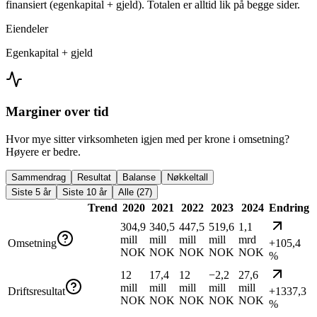
finansiert (egenkapital + gjeld). Totalen er alltid lik på begge sider.
Eiendeler
Egenkapital + gjeld
Marginer over tid
Hvor mye sitter virksomheten igjen med per krone i omsetning?
Høyere er bedre.
Sammendrag
Resultat
Balanse
Nøkkeltall
Siste 5 år
Siste 10 år
Alle (27)
Trend
2020
2021
2022
2023
2024
Endring
304,9
340,5
447,5
519,6
1,1
mill
mill
mill
mill
mrd
Omsetning
+105,4
NOK
NOK
NOK
NOK
NOK
%
12
17,4
12
−2,2
27,6
mill
mill
mill
mill
mill
Driftsresultat
+1337,3
NOK
NOK
NOK
NOK
NOK
%