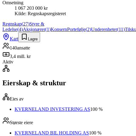
Omsetning
1 067 203 000 kr
Kilde:
Regnskapsregisteret
Regnskap
(
27
)
Styre &
Ledelse
(
4
)
Aksjonærer
(
1
)
Konsern
Portefølje
(
2
)
Underenheter
(
11
)
Tilsk
Kart
Lagre
140
ansatte
3,4 mill. kr
Aktiv
Eierskap & struktur
Eies av
KVERNELAND INVESTERING AS
100 %
Største eiere
KVERNELAND BIL HOLDING AS
100 %