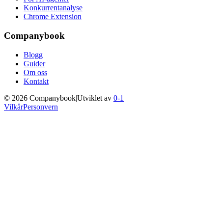
Konkurrentanalyse
Chrome Extension
Companybook
Blogg
Guider
Om oss
Kontakt
©
2026
Companybook
|
Utviklet av
0-1
Vilkår
Personvern