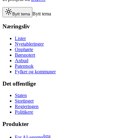
Bytt tema
Bytt tema
Næringsliv
Lister
Nyetableringer
Opphørte
Børsnotert
Anbud
Patentsok
Fylker og kommuner
Det offentlige
Staten
Stortinget
Regjeringen
Politikere
Produkter
beta
For AI-agenter