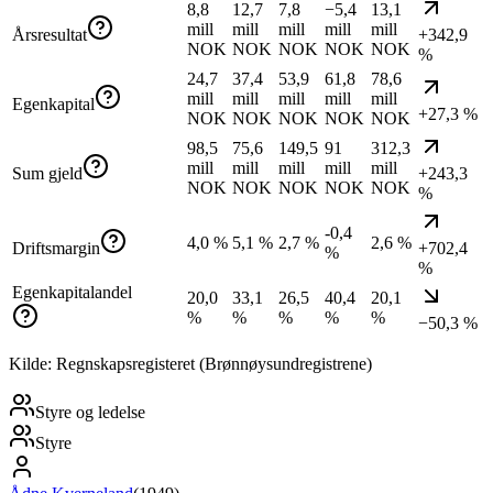
8,8
12,7
7,8
−5,4
13,1
mill
mill
mill
mill
mill
Årsresultat
+342,9
NOK
NOK
NOK
NOK
NOK
%
24,7
37,4
53,9
61,8
78,6
mill
mill
mill
mill
mill
Egenkapital
+27,3 %
NOK
NOK
NOK
NOK
NOK
98,5
75,6
149,5
91
312,3
mill
mill
mill
mill
mill
Sum gjeld
+243,3
NOK
NOK
NOK
NOK
NOK
%
-0,4
4,0 %
5,1 %
2,7 %
2,6 %
Driftsmargin
+702,4
%
%
Egenkapitalandel
20,0
33,1
26,5
40,4
20,1
%
%
%
%
%
−50,3 %
Kilde: Regnskapsregisteret (Brønnøysundregistrene)
Styre og ledelse
Styre