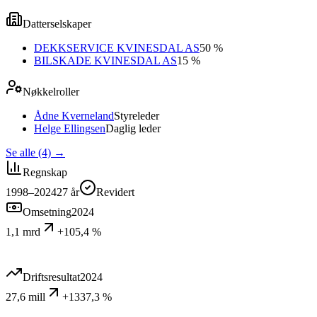
Datterselskaper
DEKKSERVICE KVINESDAL AS
50 %
BILSKADE KVINESDAL AS
15 %
Nøkkelroller
Ådne Kverneland
Styreleder
Helge Ellingsen
Daglig leder
Se alle (4)
→
Regnskap
1998–2024
27
år
Revidert
Omsetning
2024
1,1 mrd
+105,4 %
Driftsresultat
2024
27,6 mill
+1337,3 %