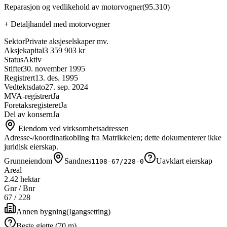
Reparasjon og vedlikehold av motorvogner
(
95.310
)
+
Detaljhandel med motorvogner
Sektor
Private aksjeselskaper mv.
Aksjekapital
3 359 903 kr
Status
Aktiv
Stiftet
30. november 1995
Registrert
13. des. 1995
Vedtektsdato
27. sep. 2024
MVA-registrert
Ja
Foretaksregisteret
Ja
Del av konsern
Ja
Eiendom ved virksomhetsadressen
Adresse-/koordinatkobling fra Matrikkelen; dette dokumenterer ikke
juridisk eierskap.
Grunneiendom
Sandnes
Uavklart eierskap
1108-67/228-0
Areal
2.42 hektar
Gnr / Bnr
67
/
228
Annen bygning
(
Igangsetting
)
Beste gjette (70 m)