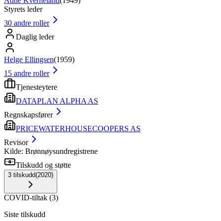
Ådne Kverneland
(
1949
)
Styrets leder
30
andre roller
Daglig leder
Helge Ellingsen
(
1959
)
15
andre roller
Tjenesteytere
DATAPLAN ALPHA AS
Regnskapsfører
PRICEWATERHOUSECOOPERS AS
Revisor
Kilde: Brønnøysundregistrene
Tilskudd og støtte
3
tilskudd
(
2020
)
COVID-tiltak
(
3
)
Siste tilskudd