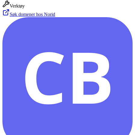
Verktøy
Søk domener hos Norid
CB