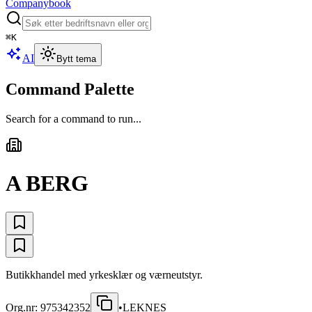
Companybook
⌘
K
AI
Bytt tema
Command Palette
Search for a command to run...
A BERG
Butikkhandel med yrkesklær og værneutstyr.
Org.nr:
975342352
•
LEKNES