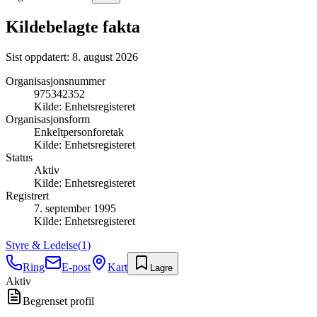
Kildebelagte fakta
Sist oppdatert:
8. august 2026
Organisasjonsnummer
975342352
Kilde:
Enhetsregisteret
Organisasjonsform
Enkeltpersonforetak
Kilde:
Enhetsregisteret
Status
Aktiv
Kilde:
Enhetsregisteret
Registrert
7. september 1995
Kilde:
Enhetsregisteret
Styre & Ledelse
(
1
)
Ring
E-post
Kart
Lagre
Aktiv
Begrenset profil