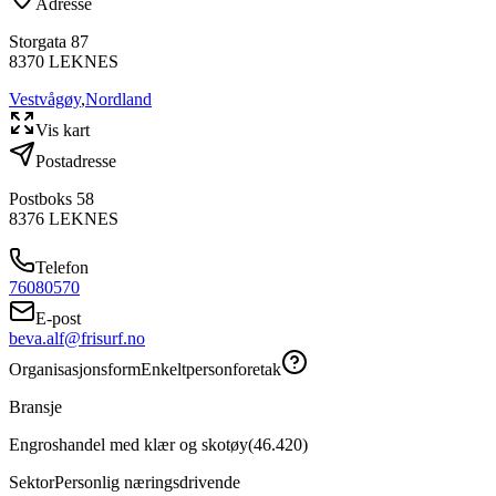
Adresse
Storgata 87
8370
LEKNES
Vestvågøy
,
Nordland
Vis kart
Postadresse
Postboks 58
8376
LEKNES
Telefon
76080570
E-post
beva.alf@frisurf.no
Organisasjonsform
Enkeltpersonforetak
Bransje
Engroshandel med klær og skotøy
(
46.420
)
Sektor
Personlig næringsdrivende