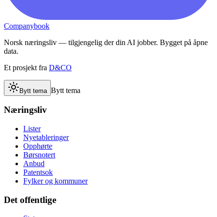
Companybook
Norsk næringsliv — tilgjengelig der din AI jobber. Bygget på åpne
data.
Et prosjekt fra
D&CO
Bytt tema
Bytt tema
Næringsliv
Lister
Nyetableringer
Opphørte
Børsnotert
Anbud
Patentsok
Fylker og kommuner
Det offentlige