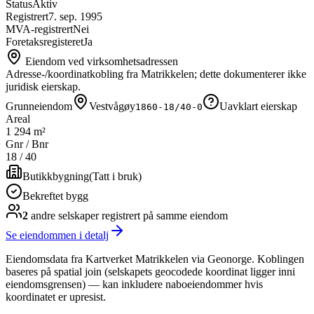
Status
Aktiv
Registrert
7. sep. 1995
MVA-registrert
Nei
Foretaksregisteret
Ja
Eiendom ved virksomhetsadressen
Adresse-/koordinatkobling fra Matrikkelen; dette dokumenterer ikke
juridisk eierskap.
Grunneiendom
Vestvågøy
Uavklart eierskap
1860-18/40-0
Areal
1 294 m²
Gnr / Bnr
18
/
40
Butikkbygning
(
Tatt i bruk
)
Bekreftet bygg
2
andre selskap
er
registrert på samme eiendom
Se eiendommen i detalj
Eiendomsdata fra Kartverket Matrikkelen via Geonorge. Koblingen
baseres på spatial join (selskapets geocodede koordinat ligger inni
eiendomsgrensen) — kan inkludere naboeiendommer hvis
koordinatet er upresist.