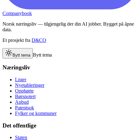
Companybook
Norsk næringsliv — tilgjengelig der din AI jobber. Bygget på åpne
data.
Et prosjekt fra
D&CO
Bytt tema
Bytt tema
Næringsliv
Lister
Nyetableringer
Opphørte
Børsnotert
Anbud
Patentsok
Fylker og kommuner
Det offentlige
Staten