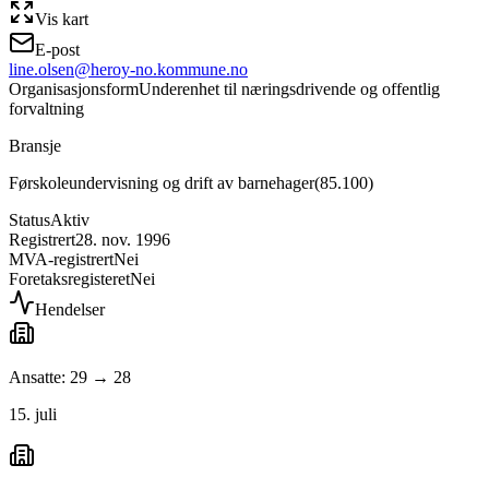
Vis kart
E-post
line.olsen@heroy-no.kommune.no
Organisasjonsform
Underenhet til næringsdrivende og offentlig
forvaltning
Bransje
Førskoleundervisning og drift av barnehager
(
85.100
)
Status
Aktiv
Registrert
28. nov. 1996
MVA-registrert
Nei
Foretaksregisteret
Nei
Hendelser
Ansatte: 29 → 28
15. juli