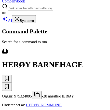
Companybook
⌘
K
AI
Bytt tema
Command Palette
Search for a command to run...
HERØY BARNEHAGE
Org.nr:
975324095
•
28
ansatte
•
HERØY
Underenhet av
HERØY KOMMUNE