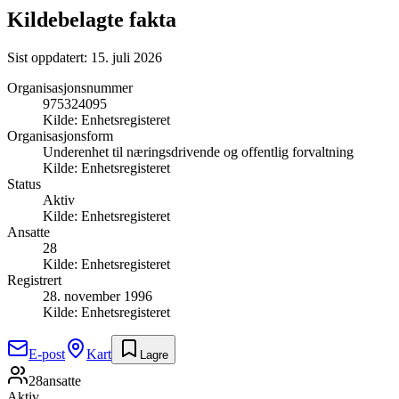
Kildebelagte fakta
Sist oppdatert:
15. juli 2026
Organisasjonsnummer
975324095
Kilde:
Enhetsregisteret
Organisasjonsform
Underenhet til næringsdrivende og offentlig forvaltning
Kilde:
Enhetsregisteret
Status
Aktiv
Kilde:
Enhetsregisteret
Ansatte
28
Kilde:
Enhetsregisteret
Registrert
28. november 1996
Kilde:
Enhetsregisteret
E-post
Kart
Lagre
28
ansatte
Aktiv