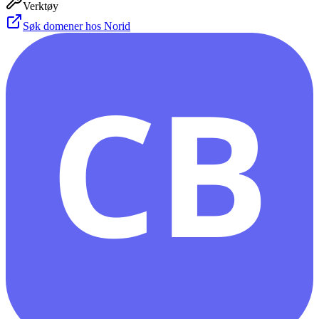
Verktøy
Søk domener hos Norid
CB