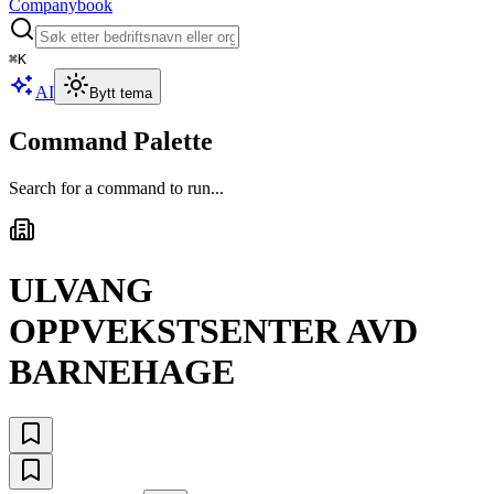
Companybook
⌘
K
AI
Bytt tema
Command Palette
Search for a command to run...
ULVANG
OPPVEKSTSENTER AVD
BARNEHAGE