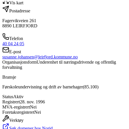
Vis kart
Postadresse
Fagervikveien 261
8890
LEIRFJORD
Telefon
40 04 24 05
E-post
susanne.johansen@leirfjord.kommune.no
Organisasjonsform
Underenhet til næringsdrivende og offentlig
forvaltning
Bransje
Førskoleundervisning og drift av barnehager
(
85.100
)
Status
Aktiv
Registrert
28. nov. 1996
MVA-registrert
Nei
Foretaksregisteret
Nei
Verktøy
Søk domener hos Norid