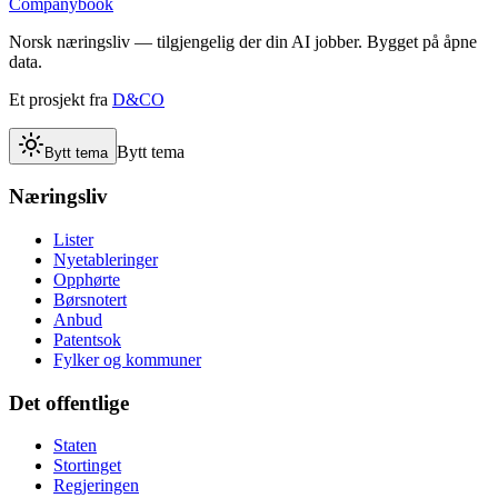
Companybook
Norsk næringsliv — tilgjengelig der din AI jobber. Bygget på åpne
data.
Et prosjekt fra
D&CO
Bytt tema
Bytt tema
Næringsliv
Lister
Nyetableringer
Opphørte
Børsnotert
Anbud
Patentsok
Fylker og kommuner
Det offentlige
Staten
Stortinget
Regjeringen