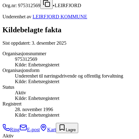
Org.nr:
975312569
•
LEIRFJORD
Underenhet av
LEIRFJORD KOMMUNE
Kildebelagte fakta
Sist oppdatert:
3. desember 2025
Organisasjonsnummer
975312569
Kilde:
Enhetsregisteret
Organisasjonsform
Underenhet til næringsdrivende og offentlig forvaltning
Kilde:
Enhetsregisteret
Status
Aktiv
Kilde:
Enhetsregisteret
Registrert
28. november 1996
Kilde:
Enhetsregisteret
Ring
E-post
Kart
Lagre
Aktiv