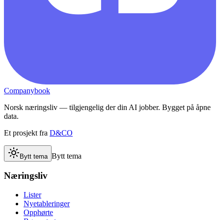
Companybook
Norsk næringsliv — tilgjengelig der din AI jobber. Bygget på åpne
data.
Et prosjekt fra
D&CO
Bytt tema
Bytt tema
Næringsliv
Lister
Nyetableringer
Opphørte