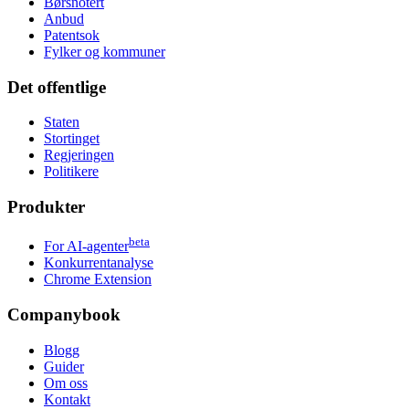
Børsnotert
Anbud
Patentsok
Fylker og kommuner
Det offentlige
Staten
Stortinget
Regjeringen
Politikere
Produkter
beta
For AI-agenter
Konkurrentanalyse
Chrome Extension
Companybook
Blogg
Guider
Om oss
Kontakt