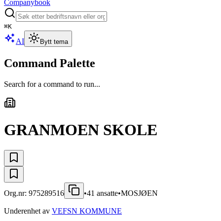
Companybook
⌘
K
AI
Bytt tema
Command Palette
Search for a command to run...
GRANMOEN SKOLE
Org.nr:
975289516
•
41
ansatte
•
MOSJØEN
Underenhet av
VEFSN KOMMUNE