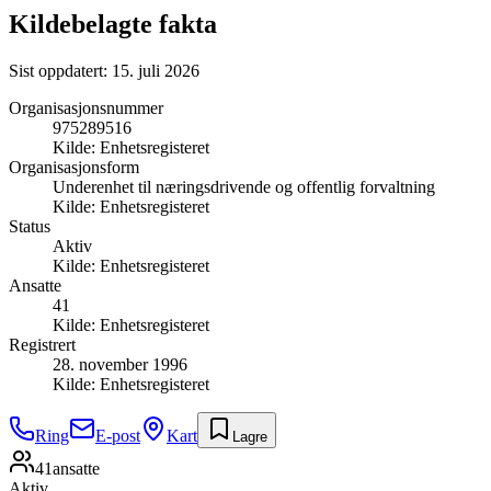
Kildebelagte fakta
Sist oppdatert:
15. juli 2026
Organisasjonsnummer
975289516
Kilde:
Enhetsregisteret
Organisasjonsform
Underenhet til næringsdrivende og offentlig forvaltning
Kilde:
Enhetsregisteret
Status
Aktiv
Kilde:
Enhetsregisteret
Ansatte
41
Kilde:
Enhetsregisteret
Registrert
28. november 1996
Kilde:
Enhetsregisteret
Ring
E-post
Kart
Lagre
41
ansatte
Aktiv