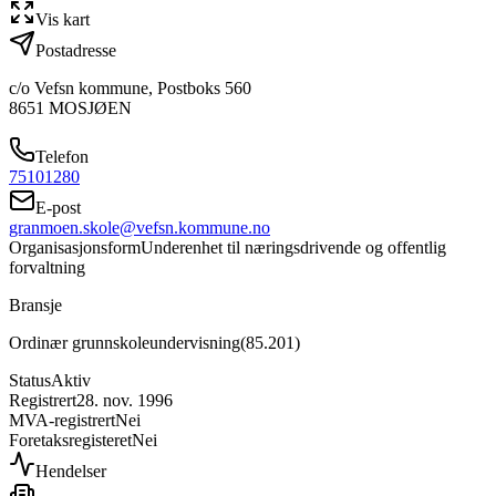
Vis kart
Postadresse
c/o Vefsn kommune, Postboks 560
8651
MOSJØEN
Telefon
75101280
E-post
granmoen.skole@vefsn.kommune.no
Organisasjonsform
Underenhet til næringsdrivende og offentlig
forvaltning
Bransje
Ordinær grunnskoleundervisning
(
85.201
)
Status
Aktiv
Registrert
28. nov. 1996
MVA-registrert
Nei
Foretaksregisteret
Nei
Hendelser