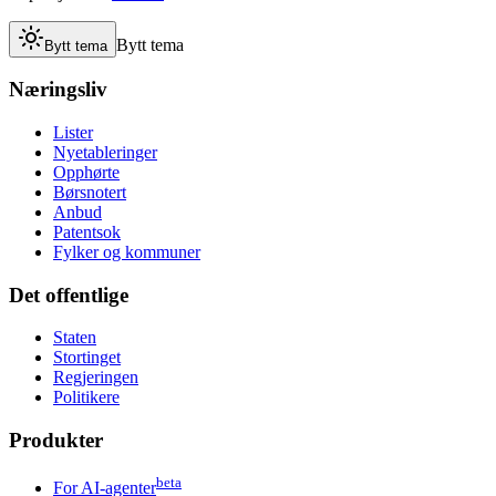
Bytt tema
Bytt tema
Næringsliv
Lister
Nyetableringer
Opphørte
Børsnotert
Anbud
Patentsok
Fylker og kommuner
Det offentlige
Staten
Stortinget
Regjeringen
Politikere
Produkter
beta
For AI-agenter