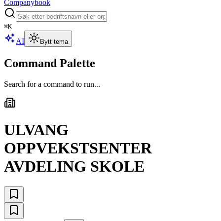
Companybook
⌘
K
AI
Bytt tema
Command Palette
Search for a command to run...
ULVANG
OPPVEKSTSENTER
AVDELING SKOLE