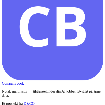
CB
Companybook
Norsk næringsliv — tilgjengelig der din AI jobber. Bygget på åpne
data.
Et prosjekt fra
D&CO