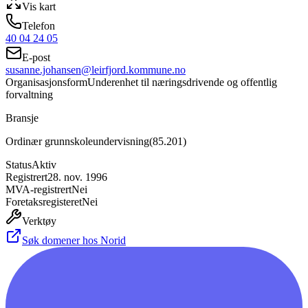
Vis kart
Telefon
40 04 24 05
E-post
susanne.johansen@leirfjord.kommune.no
Organisasjonsform
Underenhet til næringsdrivende og offentlig
forvaltning
Bransje
Ordinær grunnskoleundervisning
(
85.201
)
Status
Aktiv
Registrert
28. nov. 1996
MVA-registrert
Nei
Foretaksregisteret
Nei
Verktøy
Søk domener hos Norid