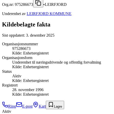
Org.nr:
975286673
•
LEIRFJORD
Underenhet av
LEIRFJORD KOMMUNE
Kildebelagte fakta
Sist oppdatert:
3. desember 2025
Organisasjonsnummer
975286673
Kilde:
Enhetsregisteret
Organisasjonsform
Underenhet til næringsdrivende og offentlig forvaltning
Kilde:
Enhetsregisteret
Status
Aktiv
Kilde:
Enhetsregisteret
Registrert
28. november 1996
Kilde:
Enhetsregisteret
Ring
E-post
Kart
Lagre
Aktiv