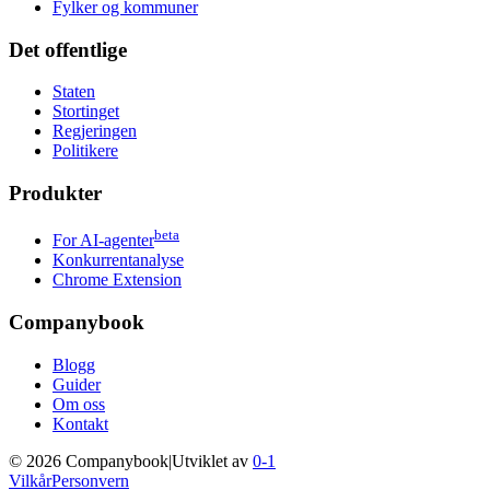
Fylker og kommuner
Det offentlige
Staten
Stortinget
Regjeringen
Politikere
Produkter
beta
For AI-agenter
Konkurrentanalyse
Chrome Extension
Companybook
Blogg
Guider
Om oss
Kontakt
©
2026
Companybook
|
Utviklet av
0-1
Vilkår
Personvern