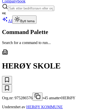
Companybook
⌘
K
AI
Bytt tema
Command Palette
Search for a command to run...
HERØY SKOLE
Org.nr:
975286576
•
45
ansatte
•
HERØY
Underenhet av
HERØY KOMMUNE