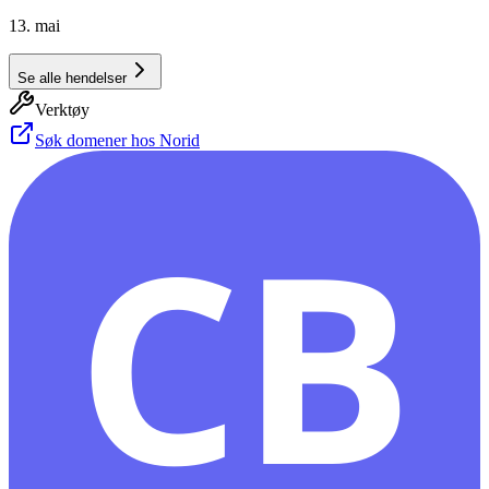
13. mai
Se alle hendelser
Verktøy
Søk domener hos Norid
CB