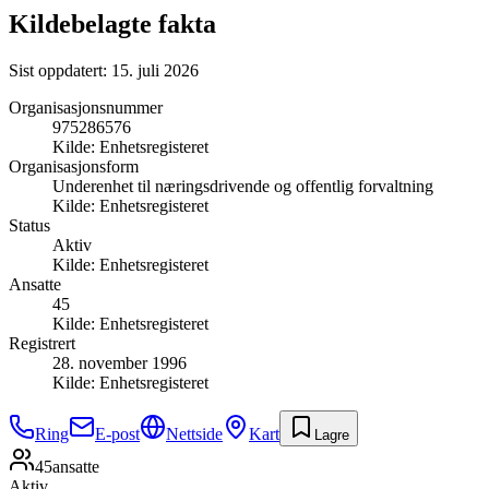
Kildebelagte fakta
Sist oppdatert:
15. juli 2026
Organisasjonsnummer
975286576
Kilde:
Enhetsregisteret
Organisasjonsform
Underenhet til næringsdrivende og offentlig forvaltning
Kilde:
Enhetsregisteret
Status
Aktiv
Kilde:
Enhetsregisteret
Ansatte
45
Kilde:
Enhetsregisteret
Registrert
28. november 1996
Kilde:
Enhetsregisteret
Ring
E-post
Nettside
Kart
Lagre
45
ansatte
Aktiv