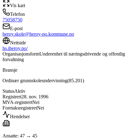
Vis kart
Telefon
75058750
E-post
heroy.skole@heroy-no.kommune.no
Nettside
hs.iheroy.no/
Organisasjonsform
Underenhet til næringsdrivende og offentlig
forvaltning
Bransje
Ordinær grunnskoleundervisning
(
85.201
)
Status
Aktiv
Registrert
28. nov. 1996
MVA-registrert
Nei
Foretaksregisteret
Nei
Hendelser
Ansatte: 47 → 45