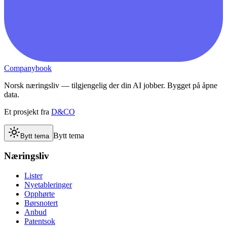
Companybook
Norsk næringsliv — tilgjengelig der din AI jobber. Bygget på åpne
data.
Et prosjekt fra
D&CO
Bytt tema
Bytt tema
Næringsliv
Lister
Nyetableringer
Opphørte
Børsnotert
Anbud
Patentsok