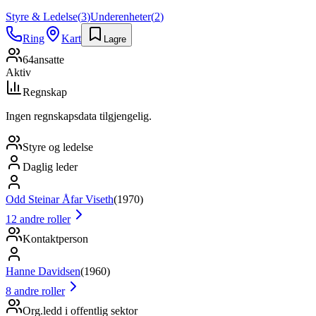
Styre & Ledelse
(
3
)
Underenheter
(
2
)
Ring
Kart
Lagre
64
ansatte
Aktiv
Regnskap
Ingen regnskapsdata tilgjengelig.
Styre og ledelse
Daglig leder
Odd Steinar Åfar Viseth
(
1970
)
12
andre roller
Kontaktperson
Hanne Davidsen
(
1960
)
8
andre roller
Org.ledd i offentlig sektor