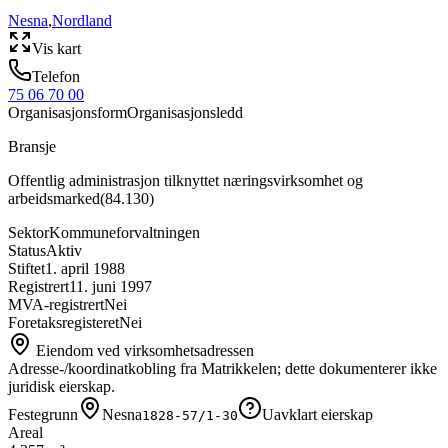
Nesna
,
Nordland
Vis kart
Telefon
75 06 70 00
Organisasjonsform
Organisasjonsledd
Bransje
Offentlig administrasjon tilknyttet næringsvirksomhet og
arbeidsmarked
(
84.130
)
Sektor
Kommuneforvaltningen
Status
Aktiv
Stiftet
1. april 1988
Registrert
11. juni 1997
MVA-registrert
Nei
Foretaksregisteret
Nei
Eiendom ved virksomhetsadressen
Adresse-/koordinatkobling fra Matrikkelen; dette dokumenterer ikke
juridisk eierskap.
Festegrunn
Nesna
Uavklart eierskap
1828-57/1-30
Areal