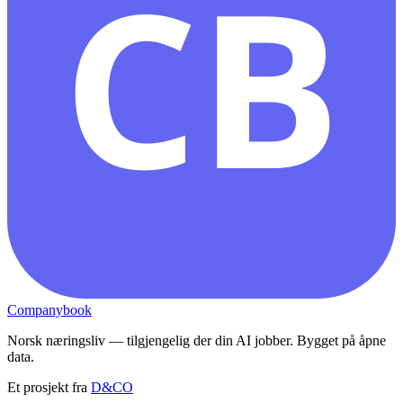
CB
Companybook
Norsk næringsliv — tilgjengelig der din AI jobber. Bygget på åpne
data.
Et prosjekt fra
D&CO