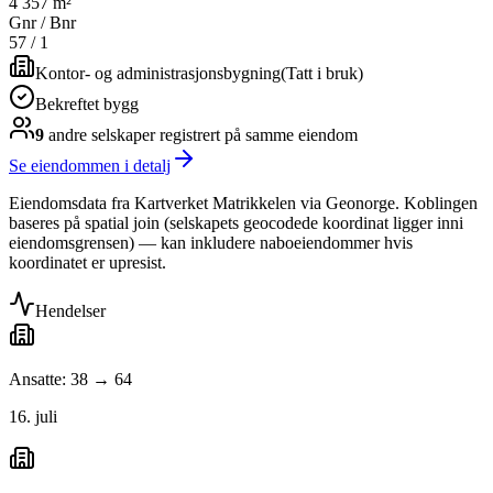
4 357 m²
Gnr / Bnr
57
/
1
Kontor- og administrasjonsbygning
(
Tatt i bruk
)
Bekreftet bygg
9
andre selskap
er
registrert på samme eiendom
Se eiendommen i detalj
Eiendomsdata fra Kartverket Matrikkelen via Geonorge. Koblingen
baseres på spatial join (selskapets geocodede koordinat ligger inni
eiendomsgrensen) — kan inkludere naboeiendommer hvis
koordinatet er upresist.
Hendelser
Ansatte: 38 → 64
16. juli