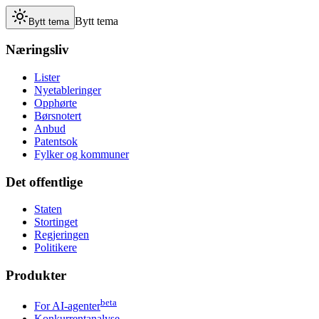
Bytt tema
Bytt tema
Næringsliv
Lister
Nyetableringer
Opphørte
Børsnotert
Anbud
Patentsok
Fylker og kommuner
Det offentlige
Staten
Stortinget
Regjeringen
Politikere
Produkter
beta
For AI-agenter
Konkurrentanalyse