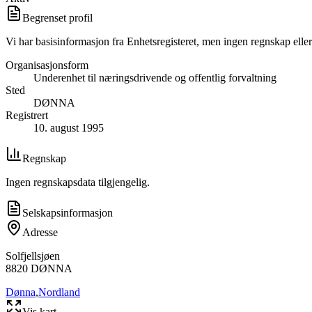
Begrenset profil
Vi har basisinformasjon fra Enhetsregisteret, men ingen regnskap eller
Organisasjonsform
Underenhet til næringsdrivende og offentlig forvaltning
Sted
DØNNA
Registrert
10. august 1995
Regnskap
Ingen regnskapsdata tilgjengelig.
Selskapsinformasjon
Adresse
Solfjellsjøen
8820
DØNNA
Dønna
,
Nordland
Vis kart