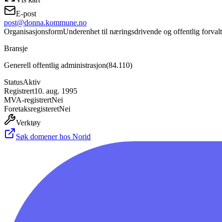
E-post
post@donna.kommune.no
Organisasjonsform
Underenhet til næringsdrivende og offentlig forval
Bransje
Generell offentlig administrasjon
(
84.110
)
Status
Aktiv
Registrert
10. aug. 1995
MVA-registrert
Nei
Foretaksregisteret
Nei
Verktøy
Søk domener hos Norid