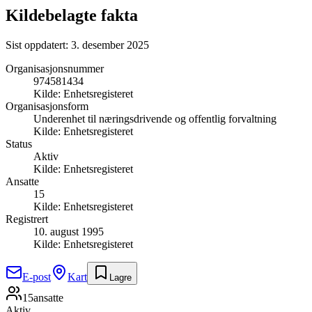
Kildebelagte fakta
Sist oppdatert:
3. desember 2025
Organisasjonsnummer
974581434
Kilde:
Enhetsregisteret
Organisasjonsform
Underenhet til næringsdrivende og offentlig forvaltning
Kilde:
Enhetsregisteret
Status
Aktiv
Kilde:
Enhetsregisteret
Ansatte
15
Kilde:
Enhetsregisteret
Registrert
10. august 1995
Kilde:
Enhetsregisteret
E-post
Kart
Lagre
15
ansatte
Aktiv