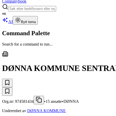
Companybook
⌘
K
AI
Bytt tema
Command Palette
Search for a command to run...
DØNNA KOMMUNE SENTRA
Org.nr:
974581434
•
15
ansatte
•
DØNNA
Underenhet av
DØNNA KOMMUNE