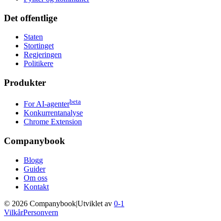
Det offentlige
Staten
Stortinget
Regjeringen
Politikere
Produkter
beta
For AI-agenter
Konkurrentanalyse
Chrome Extension
Companybook
Blogg
Guider
Om oss
Kontakt
©
2026
Companybook
|
Utviklet av
0-1
Vilkår
Personvern