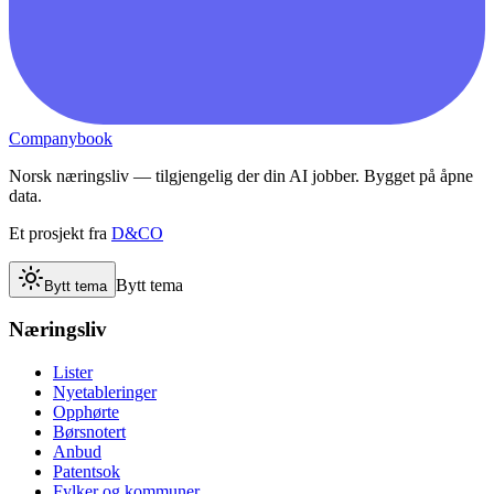
Companybook
Norsk næringsliv — tilgjengelig der din AI jobber. Bygget på åpne
data.
Et prosjekt fra
D&CO
Bytt tema
Bytt tema
Næringsliv
Lister
Nyetableringer
Opphørte
Børsnotert
Anbud
Patentsok
Fylker og kommuner