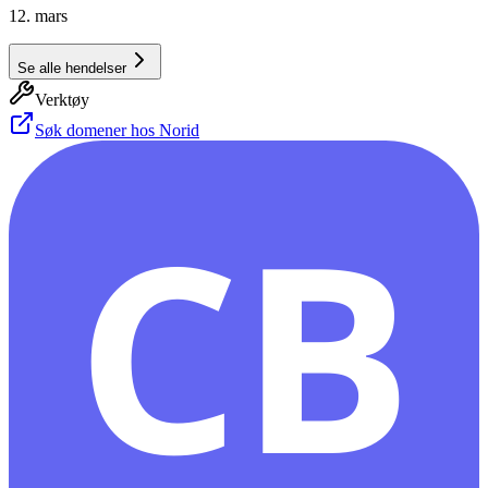
12. mars
Se alle hendelser
Verktøy
Søk domener hos Norid
CB