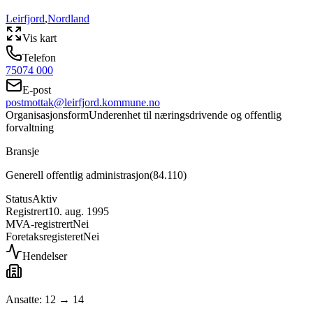
Leirfjord
,
Nordland
Vis kart
Telefon
75074 000
E-post
postmottak@leirfjord.kommune.no
Organisasjonsform
Underenhet til næringsdrivende og offentlig
forvaltning
Bransje
Generell offentlig administrasjon
(
84.110
)
Status
Aktiv
Registrert
10. aug. 1995
MVA-registrert
Nei
Foretaksregisteret
Nei
Hendelser
Ansatte: 12 → 14