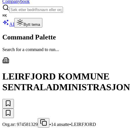
Companybook
⌘
K
AI
Bytt tema
Command Palette
Search for a command to run...
LEIRFJORD KOMMUNE
SENTRALADMINISTRASJON
Org.nr:
974581329
•
14
ansatte
•
LEIRFJORD