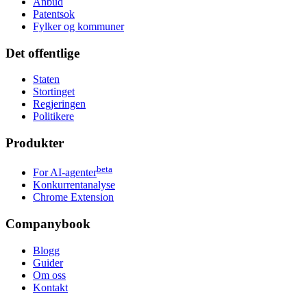
Anbud
Patentsok
Fylker og kommuner
Det offentlige
Staten
Stortinget
Regjeringen
Politikere
Produkter
beta
For AI-agenter
Konkurrentanalyse
Chrome Extension
Companybook
Blogg
Guider
Om oss
Kontakt