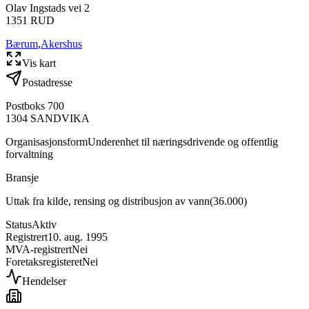
Olav Ingstads vei 2
1351
RUD
Bærum
,
Akershus
Vis kart
Postadresse
Postboks 700
1304
SANDVIKA
Organisasjonsform
Underenhet til næringsdrivende og offentlig
forvaltning
Bransje
Uttak fra kilde, rensing og distribusjon av vann
(
36.000
)
Status
Aktiv
Registrert
10. aug. 1995
MVA-registrert
Nei
Foretaksregisteret
Nei
Hendelser