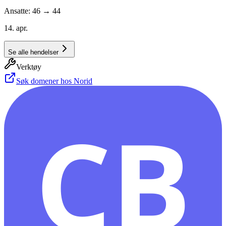
Ansatte: 46 → 44
14. apr.
Se alle hendelser
Verktøy
Søk domener hos Norid
CB