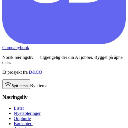
Companybook
Norsk næringsliv — tilgjengelig der din AI jobber. Bygget på åpne
data.
Et prosjekt fra
D&CO
Bytt tema
Bytt tema
Næringsliv
Lister
Nyetableringer
Opphørte
Børsnotert