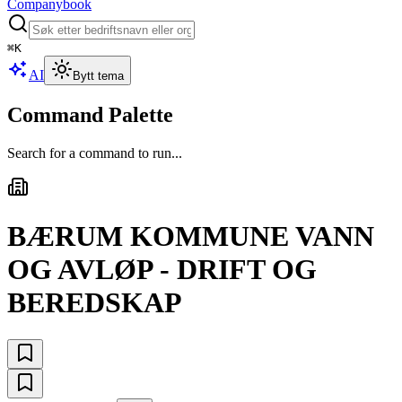
Companybook
⌘
K
AI
Bytt tema
Command Palette
Search for a command to run...
BÆRUM KOMMUNE VANN
OG AVLØP - DRIFT OG
BEREDSKAP