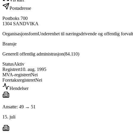
Postadresse
Postboks 700
1304
SANDVIKA
Organisasjonsform
Underenhet til næringsdrivende og offentlig forval
Bransje
Generell offentlig administrasjon
(
84.110
)
Status
Aktiv
Registrert
10. aug. 1995
MVA-registrert
Nei
Foretaksregisteret
Nei
Hendelser
Ansatte: 49 → 51
15. juli