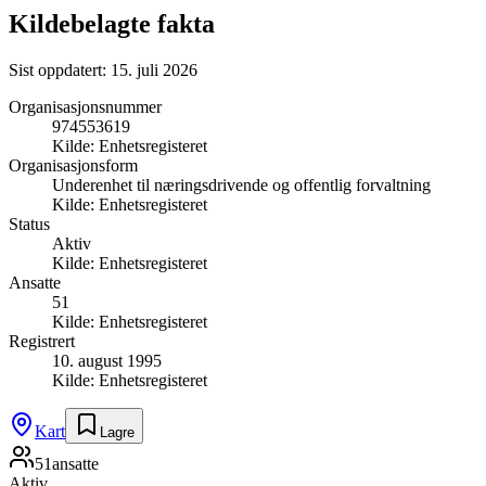
Kildebelagte fakta
Sist oppdatert:
15. juli 2026
Organisasjonsnummer
974553619
Kilde:
Enhetsregisteret
Organisasjonsform
Underenhet til næringsdrivende og offentlig forvaltning
Kilde:
Enhetsregisteret
Status
Aktiv
Kilde:
Enhetsregisteret
Ansatte
51
Kilde:
Enhetsregisteret
Registrert
10. august 1995
Kilde:
Enhetsregisteret
Kart
Lagre
51
ansatte
Aktiv