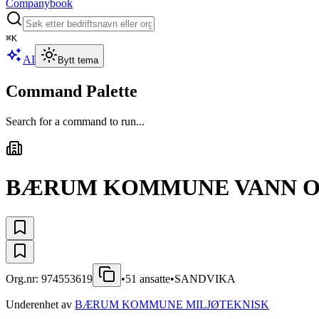
Companybook
⌘
K
AI
Bytt tema
Command Palette
Search for a command to run...
BÆRUM KOMMUNE VANN O
Org.nr:
974553619
•
51
ansatte
•
SANDVIKA
Underenhet av
BÆRUM KOMMUNE MILJØTEKNISK