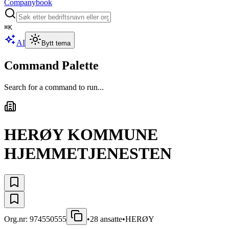
Companybook
⌘
K
AI
Bytt tema
Command Palette
Search for a command to run...
HERØY KOMMUNE
HJEMMETJENESTEN
Org.nr:
974550555
•
28
ansatte
•
HERØY