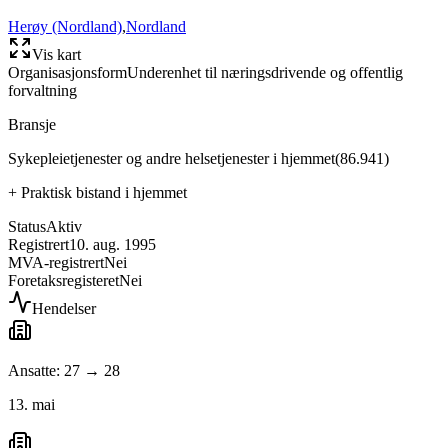
Herøy (Nordland)
,
Nordland
Vis kart
Organisasjonsform
Underenhet til næringsdrivende og offentlig
forvaltning
Bransje
Sykepleietjenester og andre helsetjenester i hjemmet
(
86.941
)
+
Praktisk bistand i hjemmet
Status
Aktiv
Registrert
10. aug. 1995
MVA-registrert
Nei
Foretaksregisteret
Nei
Hendelser
Ansatte: 27 → 28
13. mai