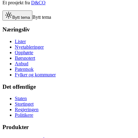
Et prosjekt fra
D&CO
Bytt tema
Bytt tema
Næringsliv
Lister
Nyetableringer
Opphørte
Børsnotert
Anbud
Patentsok
Fylker og kommuner
Det offentlige
Staten
Stortinget
Regjeringen
Politikere
Produkter