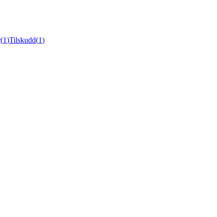
r
(
1
)
Tilskudd
(
1
)