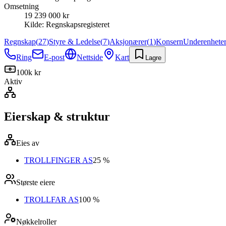
Omsetning
19 239 000 kr
Kilde:
Regnskapsregisteret
Regnskap
(
27
)
Styre & Ledelse
(
7
)
Aksjonærer
(
1
)
Konsern
Underenhete
Ring
E-post
Nettside
Kart
Lagre
100k kr
Aktiv
Eierskap & struktur
Eies av
TROLLFINGER AS
25 %
Største eiere
TROLLFAR AS
100 %
Nøkkelroller