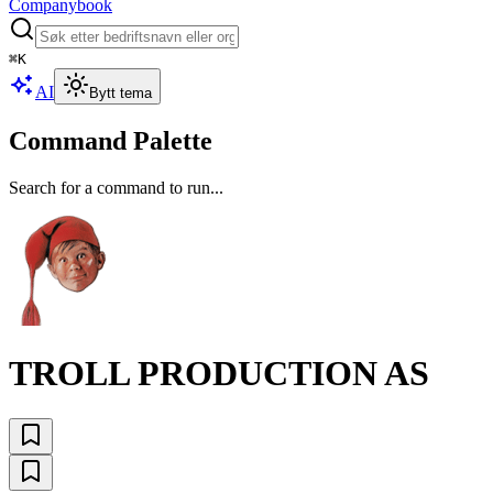
Companybook
⌘
K
AI
Bytt tema
Command Palette
Search for a command to run...
TROLL PRODUCTION AS