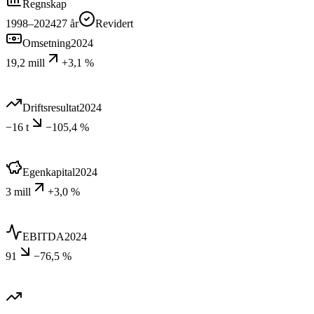
Regnskap
1998–2024
27
år
Revidert
Omsetning
2024
19,2 mill
+3,1 %
Driftsresultat
2024
−16 t
−105,4 %
Egenkapital
2024
3 mill
+3,0 %
EBITDA
2024
91
−76,5 %