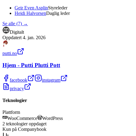
Geir Even Asplin
Styreleder
Heidi Halvorsen
Daglig leder
Se alle (7)
→
Digitalt
Oppdatert
4. jan. 2026
putti.no
Hjem - Putti Plutti Pott
facebook
instagram
privacy
Teknologier
Plattform
WooCommerce
WordPress
2
teknologier
oppdaget
Kun på Companybook