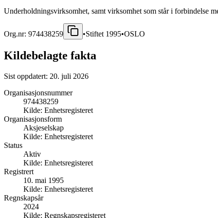
Underholdningsvirksomhet, samt virksomhet som står i forbindelse me
Org.nr:
974438259
•
Stiftet
1995
•
OSLO
Kildebelagte fakta
Sist oppdatert:
20. juli 2026
Organisasjonsnummer
974438259
Kilde:
Enhetsregisteret
Organisasjonsform
Aksjeselskap
Kilde:
Enhetsregisteret
Status
Aktiv
Kilde:
Enhetsregisteret
Registrert
10. mai 1995
Kilde:
Enhetsregisteret
Regnskapsår
2024
Kilde:
Regnskapsregisteret