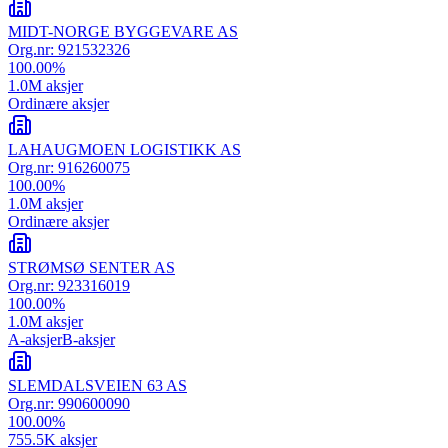
MIDT-NORGE BYGGEVARE AS
Org.nr:
921532326
100.00
%
1.0M
aksjer
Ordinære aksjer
LAHAUGMOEN LOGISTIKK AS
Org.nr:
916260075
100.00
%
1.0M
aksjer
Ordinære aksjer
STRØMSØ SENTER AS
Org.nr:
923316019
100.00
%
1.0M
aksjer
A-aksjer
B-aksjer
SLEMDALSVEIEN 63 AS
Org.nr:
990600090
100.00
%
755.5K
aksjer