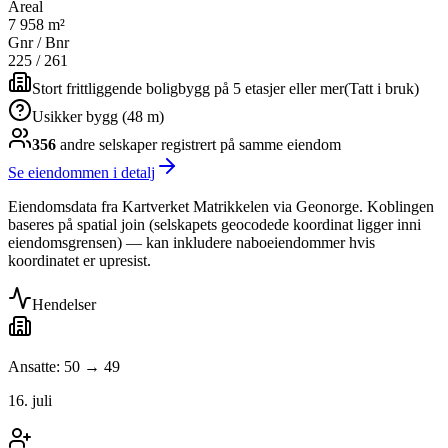
Areal
7 958 m²
Gnr / Bnr
225
/
261
Stort frittliggende boligbygg på 5 etasjer eller mer
(
Tatt i bruk
)
Usikker bygg (48 m)
356
andre selskap
er
registrert på samme eiendom
Se eiendommen i detalj
Eiendomsdata fra Kartverket Matrikkelen via Geonorge. Koblingen
baseres på spatial join (selskapets geocodede koordinat ligger inni
eiendomsgrensen) — kan inkludere naboeiendommer hvis
koordinatet er upresist.
Hendelser
Ansatte: 50 → 49
16. juli