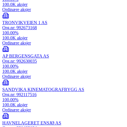
100.0K
aksjer
Ordinære aksjer
TRONVIKVEIEN 1 AS
Org.nr:
992673168
100.00
%
100.0K
aksjer
Ordinære aksjer
AP BERGENSGATA AS
Org.nr:
992630035
100.00
%
100.0K
aksjer
Ordinære aksjer
SANDVIKA KINEMATOGRAFBYGG AS
Org.nr:
992117516
100.00
%
100.0K
aksjer
Ordinære aksjer
HAVNELAGERET ENSJØ AS