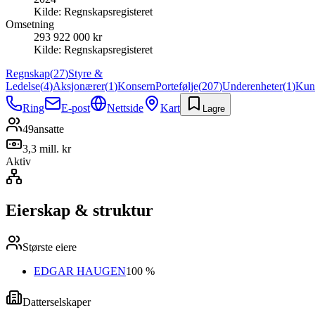
Kilde:
Regnskapsregisteret
Omsetning
293 922 000 kr
Kilde:
Regnskapsregisteret
Regnskap
(
27
)
Styre &
Ledelse
(
4
)
Aksjonærer
(
1
)
Konsern
Portefølje
(
207
)
Underenheter
(
1
)
Kun
Ring
E-post
Nettside
Kart
Lagre
49
ansatte
3,3 mill. kr
Aktiv
Eierskap & struktur
Største eiere
EDGAR HAUGEN
100 %
Datterselskaper