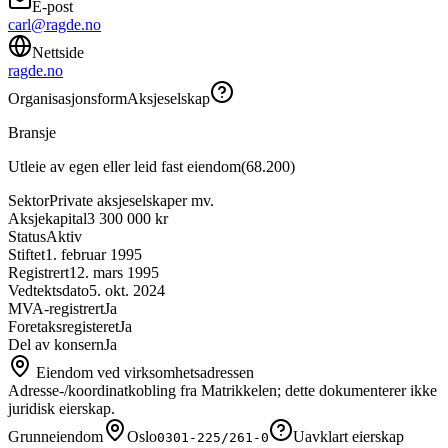
E-post
carl@ragde.no
Nettside
ragde.no
Organisasjonsform
Aksjeselskap
Bransje
Utleie av egen eller leid fast eiendom
(
68.200
)
Sektor
Private aksjeselskaper mv.
Aksjekapital
3 300 000 kr
Status
Aktiv
Stiftet
1. februar 1995
Registrert
12. mars 1995
Vedtektsdato
5. okt. 2024
MVA-registrert
Ja
Foretaksregisteret
Ja
Del av konsern
Ja
Eiendom ved virksomhetsadressen
Adresse-/koordinatkobling fra Matrikkelen; dette dokumenterer ikke
juridisk eierskap.
Grunneiendom
Oslo
Uavklart eierskap
0301-225/261-0