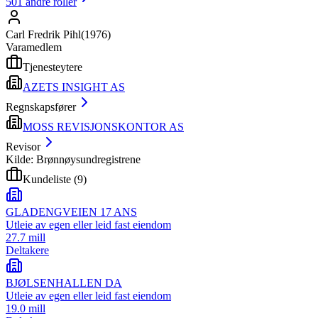
501
andre roller
Carl Fredrik Pihl
(
1976
)
Varamedlem
Tjenesteytere
AZETS INSIGHT AS
Regnskapsfører
MOSS REVISJONSKONTOR AS
Revisor
Kilde: Brønnøysundregistrene
Kundeliste
(
9
)
GLADENGVEIEN 17 ANS
Utleie av egen eller leid fast eiendom
27.7 mill
Deltakere
BJØLSENHALLEN DA
Utleie av egen eller leid fast eiendom
19.0 mill