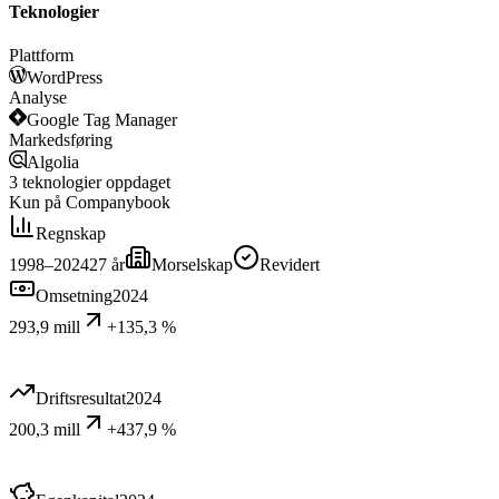
Teknologier
Plattform
WordPress
Analyse
Google Tag Manager
Markedsføring
Algolia
3
teknologier
oppdaget
Kun på Companybook
Regnskap
1998–2024
27
år
Morselskap
Revidert
Omsetning
2024
293,9 mill
+135,3 %
Driftsresultat
2024
200,3 mill
+437,9 %