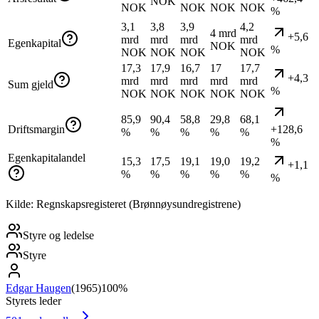
NOK
NOK
NOK
NOK
NOK
%
3,1
3,8
3,9
4,2
4 mrd
+5,6
mrd
mrd
mrd
mrd
Egenkapital
NOK
%
NOK
NOK
NOK
NOK
17,3
17,9
16,7
17
17,7
+4,3
mrd
mrd
mrd
mrd
mrd
Sum gjeld
%
NOK
NOK
NOK
NOK
NOK
85,9
90,4
58,8
29,8
68,1
Driftsmargin
+128,6
%
%
%
%
%
%
Egenkapitalandel
15,3
17,5
19,1
19,0
19,2
+1,1
%
%
%
%
%
%
Kilde: Regnskapsregisteret (Brønnøysundregistrene)
Styre og ledelse
Styre
Edgar Haugen
(
1965
)
100%
Styrets leder