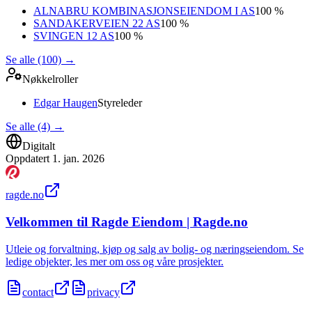
ALNABRU KOMBINASJONSEIENDOM I AS
100 %
SANDAKERVEIEN 22 AS
100 %
SVINGEN 12 AS
100 %
Se alle (100)
→
Nøkkelroller
Edgar Haugen
Styreleder
Se alle (4)
→
Digitalt
Oppdatert
1. jan. 2026
ragde.no
Velkommen til Ragde Eiendom | Ragde.no
Utleie og forvaltning, kjøp og salg av bolig- og næringseiendom. Se
ledige objekter, les mer om oss og våre prosjekter.
contact
privacy