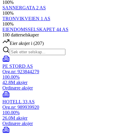
100
%
SANNERGATA 2 AS
100
%
TRONVIKVEIEN 1 AS
100
%
EIENDOMSSELSKAPET 44 AS
100
datterselskap
er
Eier aksjer i
(
207
)
PE STORD AS
Org.nr:
923844279
100.00
%
42.8M
aksjer
Ordinære aksjer
HOTELL 33 AS
Org.nr:
989939920
100.00
%
26.0M
aksjer
Ordinære aksjer