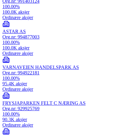
Org.nr:
991403124
100.00
%
100.0K
aksjer
Ordinære aksjer
ASTAR AS
Org.nr:
994877003
100.00
%
100.0K
aksjer
Ordinære aksjer
VARNAVEIEN HANDELSPARK AS
Org.nr:
994922181
100.00
%
95.4K
aksjer
Ordinære aksjer
FRYSJAPARKEN FELT C NÆRING AS
Org.nr:
929925769
100.00
%
90.3K
aksjer
Ordinære aksjer