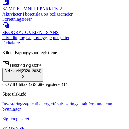
SAMEIET MØLLEPARKEN 2
Aktiviteter i borettslag og boligsameier
Forretningsfører
SKOGRYGGVEIEN 18 ANS
Utvikling og salg av byggeprosjekter
Deltakere
Kilde: Brønnøysundregistrene
Tilskudd og støtte
3
tilskudd
(
2020–2024
)
COVID-tiltak
(
2
)
Støtteregisteret
(
1
)
Siste tilskudd
Investeringsstøtte til energieffektiviseringstiltak for annet enn i
bygninger
Støtteregisteret
ENOVA SF