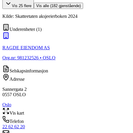
Vis
25
flere
Vis alle (
182
gjenstående)
Kilde: Skatteetaten aksjeeierboken 2024
Underenheter
(
1
)
RAGDE EIENDOM AS
Org.nr:
981232526
• OSLO
Selskapsinformasjon
Adresse
Sannergata 2
0557
OSLO
Oslo
Vis kart
Telefon
22 62 62 20