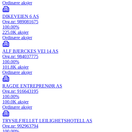
Ordinære aksjer
DIKEVEIEN 6 AS
Org.nr:
989081675
100.00
%
225.0K
aksjer
Ordinære aksjer
ALF BJERCKES VEI 14 AS
Org.nr:
984037775
100.00
%
101.8K
aksjer
Ordinære aksjer
RAGDE ENTREPRENØR AS
Org.nr:
916643195
100.00
%
100.0K
aksjer
Ordinære aksjer
TRYSILFJELLET LEILIGHETSHOTELL AS
Org.nr:
992963794
100.00
%