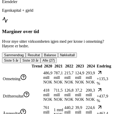
Eiendeler
Egenkapital + gjeld
Marginer over tid
Hvor mye sitter virksomheten igjen med per krone i omsetning?
Høyere er bedre.
Sammendrag
Resultat
Balanse
Nøkkeltall
Siste 5 år
Siste 10 år
Alle (27)
Trend
2020
2021
2022
2023
2024
Endring
486,9
787,1
215,7
124,9
293,9
mill
mill
mill
mill
mill
Omsetning
+135,3
NOK
NOK
NOK
NOK
NOK
%
418
711,5
126,8
37,2
200,3
mill
mill
mill
mill
mill
Driftsresultat
+437,9
NOK
NOK
NOK
NOK
NOK
%
761
440,2
39,9
224,6
1 mrd
mill
mill
mill
mill
Årsresultat
+462,4