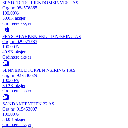
SPYDEBERG EIENDOMSINVEST AS
Org.nr:
984578865
100.00
%
50.0K
aksjer
Ordinære aksjer
FRYSJAPARKEN FELT D NÆRING AS
Org.nr:
929925785
100.00
%
49.9K
aksjer
Ordinære aksjer
SENNERUDTOPPEN NÆRING 1 AS
Org.nr:
927836629
100.00
%
39.2K
aksjer
Ordinære aksjer
SANDAKERVEIEN 22 AS
Org.nr:
915453007
100.00
%
33.0K
aksjer
Ordinære aksjer