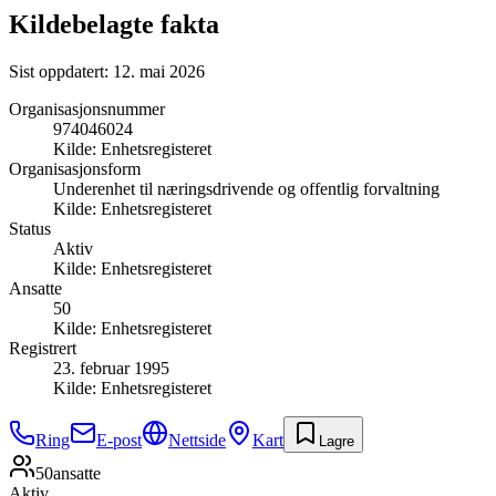
Kildebelagte fakta
Sist oppdatert:
12. mai 2026
Organisasjonsnummer
974046024
Kilde:
Enhetsregisteret
Organisasjonsform
Underenhet til næringsdrivende og offentlig forvaltning
Kilde:
Enhetsregisteret
Status
Aktiv
Kilde:
Enhetsregisteret
Ansatte
50
Kilde:
Enhetsregisteret
Registrert
23. februar 1995
Kilde:
Enhetsregisteret
Ring
E-post
Nettside
Kart
Lagre
50
ansatte
Aktiv