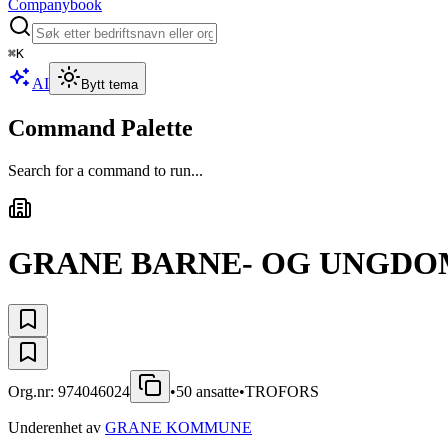
Companybook
⌘
K
AI
Bytt tema
Command Palette
Search for a command to run...
GRANE BARNE- OG UNGD
Org.nr:
974046024
•
50
ansatte
•
TROFORS
Underenhet av
GRANE KOMMUNE