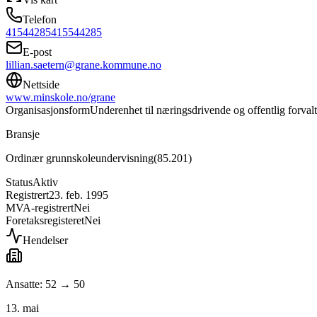
Telefon
41544285
415544285
E-post
lillian.saetern@grane.kommune.no
Nettside
www.minskole.no/grane
Organisasjonsform
Underenhet til næringsdrivende og offentlig forval
Bransje
Ordinær grunnskoleundervisning
(
85.201
)
Status
Aktiv
Registrert
23. feb. 1995
MVA-registrert
Nei
Foretaksregisteret
Nei
Hendelser
Ansatte: 52 → 50
13. mai