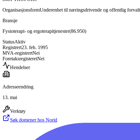
Organisasjonsform
Underenhet til næringsdrivende og offentlig forval
Bransje
Fysioterapi- og ergoterapitjenester
(
86.950
)
Status
Aktiv
Registrert
23. feb. 1995
MVA-registrert
Nei
Foretaksregisteret
Nei
Hendelser
Adresseendring
13. mai
Verktøy
Søk domener hos Norid