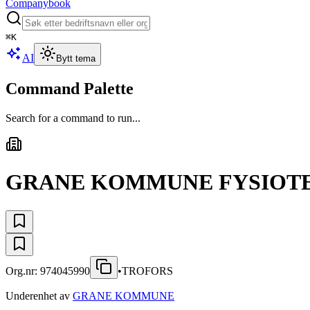
Companybook
⌘
K
AI
Bytt tema
Command Palette
Search for a command to run...
GRANE KOMMUNE FYSIOT
Org.nr:
974045990
•
TROFORS
Underenhet av
GRANE KOMMUNE