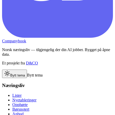
Companybook
Norsk næringsliv — tilgjengelig der din AI jobber. Bygget på åpne
data.
Et prosjekt fra
D&CO
Bytt tema
Bytt tema
Næringsliv
Lister
Nyetableringer
Opphørte
Børsnotert
Anbud