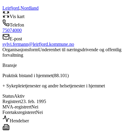
Leirfjord
,
Nordland
Vis kart
Telefon
75074000
E-post
sylvi.fermann@leirfjord.kommune.no
Organisasjonsform
Underenhet til næringsdrivende og offentlig
forvaltning
Bransje
Praktisk bistand i hjemmet
(
88.101
)
+
Sykepleietjenester og andre helsetjenester i hjemmet
Status
Aktiv
Registrert
23. feb. 1995
MVA-registrert
Nei
Foretaksregisteret
Nei
Hendelser