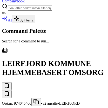
Companybook
⌘
K
AI
Bytt tema
Command Palette
Search for a command to run...
LEIRFJORD KOMMUNE
HJEMMEBASERT OMSORG
Org.nr:
974045400
•
82
ansatte
•
LEIRFJORD