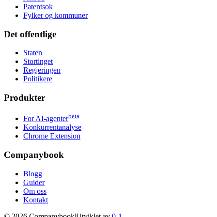
Patentsok
Fylker og kommuner
Det offentlige
Staten
Stortinget
Regjeringen
Politikere
Produkter
beta
For AI-agenter
Konkurrentanalyse
Chrome Extension
Companybook
Blogg
Guider
Om oss
Kontakt
©
2026
Companybook
|
Utviklet av
0-1