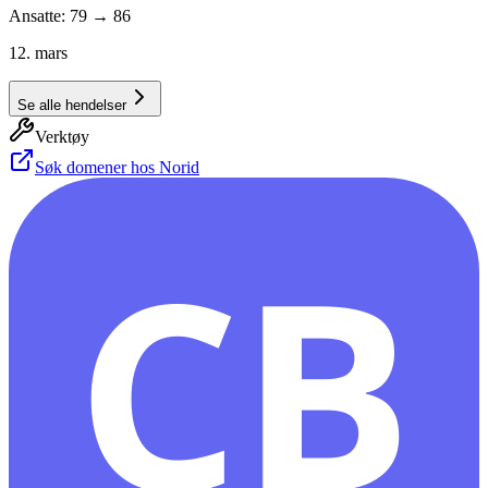
Ansatte: 79 → 86
12. mars
Se alle hendelser
Verktøy
Søk domener hos Norid
CB