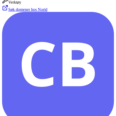
Verktøy
Søk domener hos Norid
CB