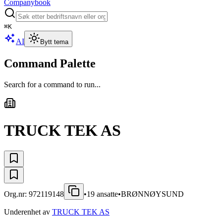
Companybook
⌘
K
AI
Bytt tema
Command Palette
Search for a command to run...
TRUCK TEK AS
Org.nr:
972119148
•
19
ansatte
•
BRØNNØYSUND
Underenhet av
TRUCK TEK AS