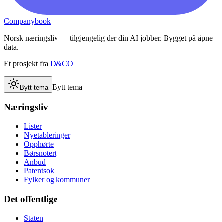
Companybook
Norsk næringsliv — tilgjengelig der din AI jobber. Bygget på åpne
data.
Et prosjekt fra
D&CO
Bytt tema
Bytt tema
Næringsliv
Lister
Nyetableringer
Opphørte
Børsnotert
Anbud
Patentsok
Fylker og kommuner
Det offentlige
Staten