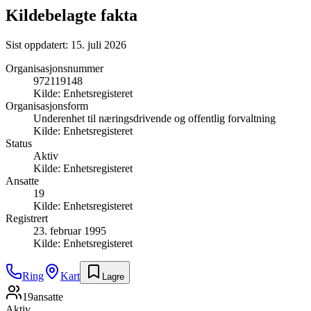
Kildebelagte fakta
Sist oppdatert:
15. juli 2026
Organisasjonsnummer
972119148
Kilde:
Enhetsregisteret
Organisasjonsform
Underenhet til næringsdrivende og offentlig forvaltning
Kilde:
Enhetsregisteret
Status
Aktiv
Kilde:
Enhetsregisteret
Ansatte
19
Kilde:
Enhetsregisteret
Registrert
23. februar 1995
Kilde:
Enhetsregisteret
Ring
Kart
Lagre
19
ansatte
Aktiv