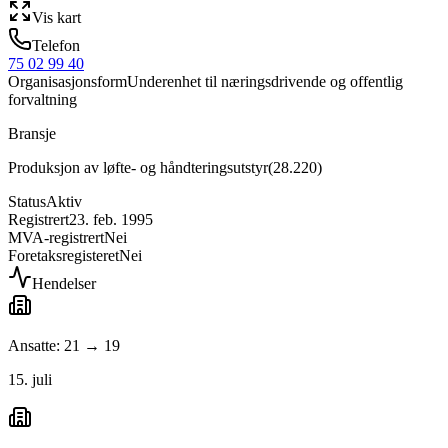
Vis kart
Telefon
75 02 99 40
Organisasjonsform
Underenhet til næringsdrivende og offentlig
forvaltning
Bransje
Produksjon av løfte- og håndteringsutstyr
(
28.220
)
Status
Aktiv
Registrert
23. feb. 1995
MVA-registrert
Nei
Foretaksregisteret
Nei
Hendelser
Ansatte: 21 → 19
15. juli