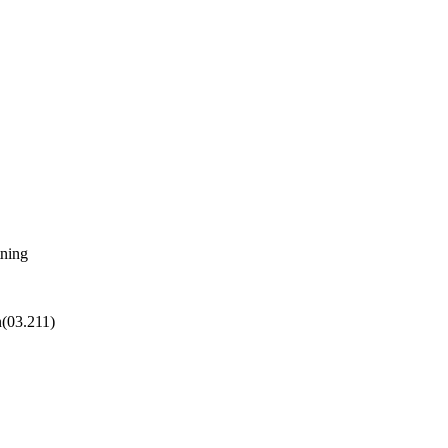
tning
n
(
03.211
)