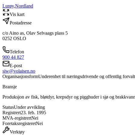
Lurøy
,
Nordland
Vis kart
Postadresse
c/o Aino as, Olav Selvaags plass 5
0252
OSLO
Telefon
900 44 827
E-post
siw@volaisen.no
Organisasjonsform
Underenhet til næringsdrivende og offentlig forval
Bransje
Produksjon av fisk, bløtdyr, krepsdyr og pigghuder i sjø og brakkvan
Status
Under avvikling
Registrert
23. feb. 1995
MVA-registrert
Nei
Foretaksregisteret
Nei
Verktøy