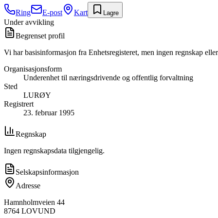
Ring
E-post
Kart
Lagre
Under avvikling
Begrenset profil
Vi har basisinformasjon fra Enhetsregisteret, men ingen regnskap eller
Organisasjonsform
Underenhet til næringsdrivende og offentlig forvaltning
Sted
LURØY
Registrert
23. februar 1995
Regnskap
Ingen regnskapsdata tilgjengelig.
Selskapsinformasjon
Adresse
Hamnholmveien 44
8764
LOVUND