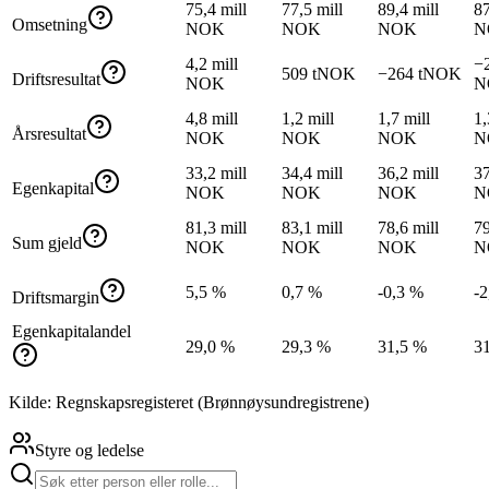
75,4 mill
77,5 mill
89,4 mill
87
Omsetning
NOK
NOK
NOK
N
4,2 mill
−2
509 tNOK
−264 tNOK
Driftsresultat
NOK
N
4,8 mill
1,2 mill
1,7 mill
1,
Årsresultat
NOK
NOK
NOK
N
33,2 mill
34,4 mill
36,2 mill
37
Egenkapital
NOK
NOK
NOK
N
81,3 mill
83,1 mill
78,6 mill
79
Sum gjeld
NOK
NOK
NOK
N
5,5 %
0,7 %
-0,3 %
-2
Driftsmargin
Egenkapitalandel
29,0 %
29,3 %
31,5 %
3
Kilde: Regnskapsregisteret (Brønnøysundregistrene)
Styre og ledelse