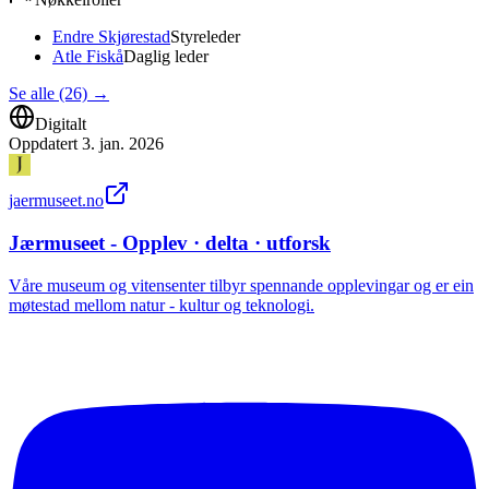
Endre Skjørestad
Styreleder
Atle Fiskå
Daglig leder
Se alle (26)
→
Digitalt
Oppdatert
3. jan. 2026
jaermuseet.no
Jærmuseet - Opplev · delta · utforsk
Våre museum og vitensenter tilbyr spennande opplevingar og er ein
møtestad mellom natur - kultur og teknologi.