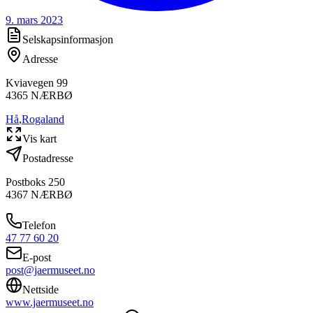
9. mars 2023
Selskapsinformasjon
Adresse
Kviavegen 99
4365
NÆRBØ
Hå
,
Rogaland
Vis kart
Postadresse
Postboks 250
4367
NÆRBØ
Telefon
47 77 60 20
E-post
post@jaermuseet.no
Nettside
www.jaermuseet.no