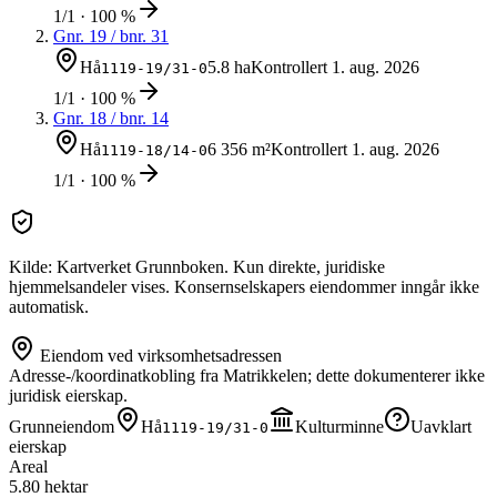
1/1 · 100 %
Gnr.
19
/ bnr.
31
Hå
5.8 ha
Kontrollert
1. aug. 2026
1119-19/31-0
1/1 · 100 %
Gnr.
18
/ bnr.
14
Hå
6 356 m²
Kontrollert
1. aug. 2026
1119-18/14-0
1/1 · 100 %
Kilde: Kartverket Grunnboken. Kun direkte, juridiske
hjemmelsandeler vises. Konsernselskapers eiendommer inngår ikke
automatisk.
Eiendom ved virksomhetsadressen
Adresse-/koordinatkobling fra Matrikkelen; dette dokumenterer ikke
juridisk eierskap.
Grunneiendom
Hå
Kulturminne
Uavklart
1119-19/31-0
eierskap
Areal
5.80 hektar