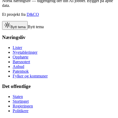
Norsk næringsliv — tilgjengelig der din AI jobber. Bygget på åpne
data.
Et prosjekt fra
D&CO
Bytt tema
Bytt tema
Næringsliv
Lister
Nyetableringer
Opphørte
Børsnotert
Anbud
Patentsok
Fylker og kommuner
Det offentlige
Staten
Stortinget
Regjeringen
Politikere