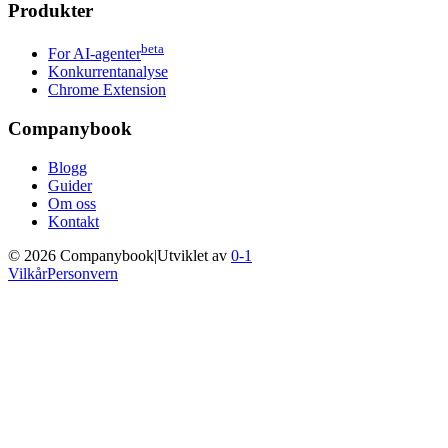
Produkter
beta
For AI-agenter
Konkurrentanalyse
Chrome Extension
Companybook
Blogg
Guider
Om oss
Kontakt
©
2026
Companybook
|
Utviklet av
0-1
Vilkår
Personvern