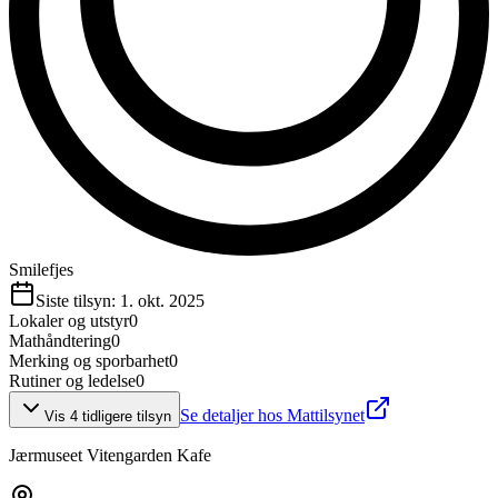
Smilefjes
Siste tilsyn:
1. okt. 2025
Lokaler og utstyr
0
Mathåndtering
0
Merking og sporbarhet
0
Rutiner og ledelse
0
Se detaljer hos Mattilsynet
Vis
4
tidligere tilsyn
Jærmuseet Vitengarden Kafe