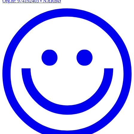
Org.nr:
974192403
• NÆRBØ