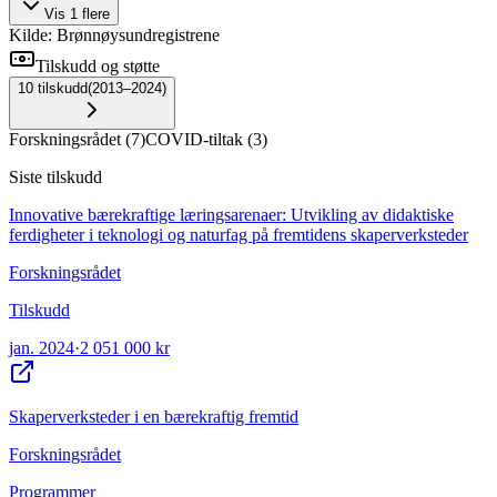
Vis
1
flere
Kilde: Brønnøysundregistrene
Tilskudd og støtte
10
tilskudd
(
2013–2024
)
Forskningsrådet
(
7
)
COVID-tiltak
(
3
)
Siste tilskudd
Innovative bærekraftige læringsarenaer: Utvikling av didaktiske
ferdigheter i teknologi og naturfag på fremtidens skaperverksteder
Forskningsrådet
Tilskudd
jan. 2024
·
2 051 000 kr
Skaperverksteder i en bærekraftig fremtid
Forskningsrådet
Programmer