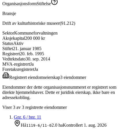
Organisasjonsform
Stiftelse
Bransje
Drift av kulturhistoriske museer
(
91.212
)
Sektor
Kommuneforvaltningen
Aksjekapital
200 000 kr
Status
Aktiv
Stiftet
21. januar 1985
Registrert
20. feb. 1995
Vedtektsdato
30. sep. 2014
MVA-registrert
Ja
Foretaksregisteret
Ja
Registrert eiendomseierskap
3
eiendom
mer
Eiendommer der dette organisasjonsnummeret er registrert som
direkte hjemmelshaver. Dette er juridisk eierskap, ikke bare en
adressekobling.
Viser
3
av
3
registrerte eiendommer
Gnr.
6
/ bnr.
11
Hå
2.0 ha
Kontrollert
1. aug. 2026
1119-6/11-0