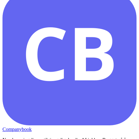
CB
Companybook