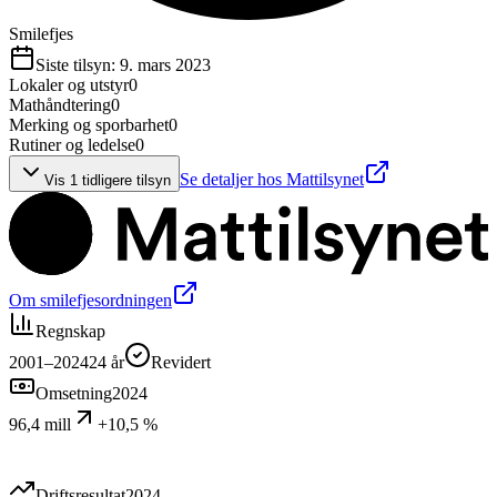
Smilefjes
Siste tilsyn:
9. mars 2023
Lokaler og utstyr
0
Mathåndtering
0
Merking og sporbarhet
0
Rutiner og ledelse
0
Se detaljer hos Mattilsynet
Vis
1
tidligere tilsyn
Om smilefjesordningen
Regnskap
2001–2024
24
år
Revidert
Omsetning
2024
96,4 mill
+10,5 %
Driftsresultat
2024