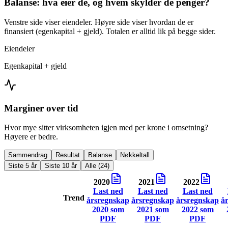
Balanse: hva eier de, og hvem skylder de penger?
Venstre side viser eiendeler. Høyre side viser hvordan de er
finansiert (egenkapital + gjeld). Totalen er alltid lik på begge sider.
Eiendeler
Egenkapital + gjeld
Marginer over tid
Hvor mye sitter virksomheten igjen med per krone i omsetning?
Høyere er bedre.
Sammendrag
Resultat
Balanse
Nøkkeltall
Siste 5 år
Siste 10 år
Alle (24)
2020
2021
2022
Last ned
Last ned
Last ned
Trend
årsregnskap
årsregnskap
årsregnskap
å
2020
som
2021
som
2022
som
PDF
PDF
PDF