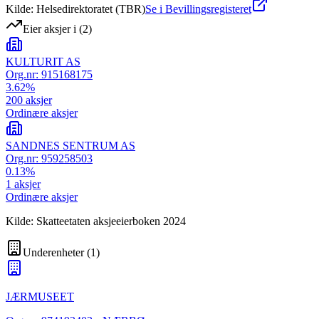
Kilde: Helsedirektoratet (TBR)
Se i Bevillingsregisteret
Eier aksjer i
(
2
)
KULTURIT AS
Org.nr:
915168175
3.62
%
200
aksjer
Ordinære aksjer
SANDNES SENTRUM AS
Org.nr:
959258503
0.13
%
1
aksjer
Ordinære aksjer
Kilde: Skatteetaten aksjeeierboken 2024
Underenheter
(
1
)
JÆRMUSEET