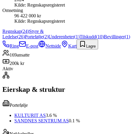
Kilde:
Regnskapsregisteret
Omsetning
96 422 000 kr
Kilde:
Regnskapsregisteret
Regnskap
(
24
)
Styre &
Ledelse
(
26
)
Portefølje
(
2
)
Underenheter
(
1
)
Tilskudd
(
10
)
Bevillinger
(
1
)
Ring
E-post
Nettside
Kart
Lagre
169
ansatte
200k kr
Aktiv
Eierskap & struktur
Portefølje
KULTURIT AS
3.6 %
SANDNES SENTRUM AS
0.1 %
Nøkkelroller