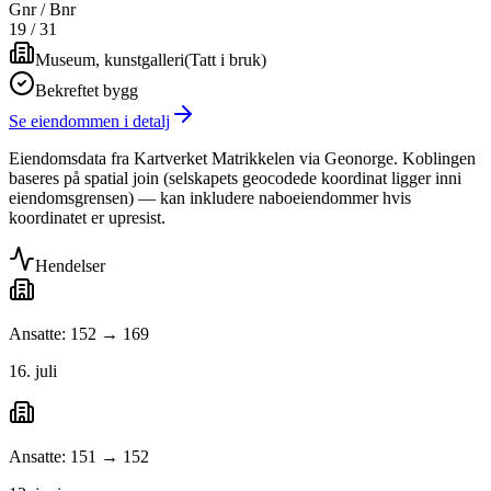
Gnr / Bnr
19
/
31
Museum, kunstgalleri
(
Tatt i bruk
)
Bekreftet bygg
Se eiendommen i detalj
Eiendomsdata fra Kartverket Matrikkelen via Geonorge. Koblingen
baseres på spatial join (selskapets geocodede koordinat ligger inni
eiendomsgrensen) — kan inkludere naboeiendommer hvis
koordinatet er upresist.
Hendelser
Ansatte: 152 → 169
16. juli
Ansatte: 151 → 152