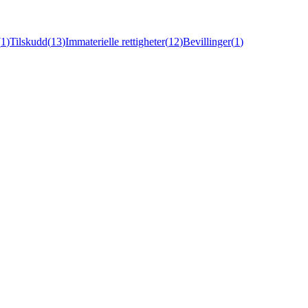
(
1
)
Tilskudd
(
13
)
Immaterielle rettigheter
(
12
)
Bevillinger
(
1
)