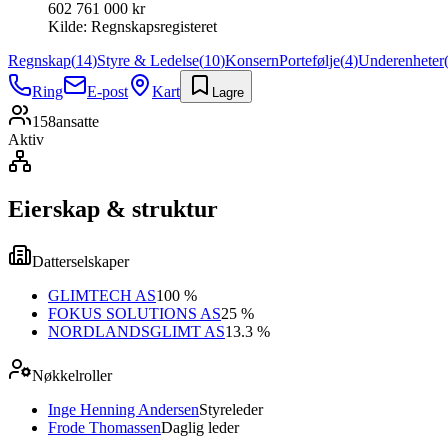
602 761 000 kr
Kilde:
Regnskapsregisteret
Regnskap
(
14
)
Styre & Ledelse
(
10
)
Konsern
Portefølje
(
4
)
Underenheter
Ring
E-post
Kart
Lagre
158
ansatte
Aktiv
Eierskap & struktur
Datterselskaper
GLIMTECH AS
100 %
FOKUS SOLUTIONS AS
25 %
NORDLANDSGLIMT AS
13.3 %
Nøkkelroller
Inge Henning Andersen
Styreleder
Frode Thomassen
Daglig leder