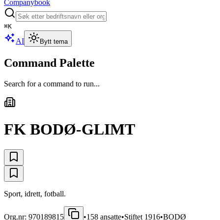
Companybook
⌘
K
AI
Bytt tema
Command Palette
Search for a command to run...
FK BODØ-GLIMT
Sport, idrett, fotball.
Org.nr:
970189815
•
158
ansatte
•
Stiftet
1916
•
BODØ