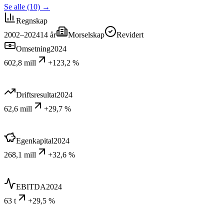
Se alle (10)
→
Regnskap
2002–2024
14
år
Morselskap
Revidert
Omsetning
2024
602,8 mill
+123,2 %
Driftsresultat
2024
62,6 mill
+29,7 %
Egenkapital
2024
268,1 mill
+32,6 %
EBITDA
2024
63 t
+29,5 %