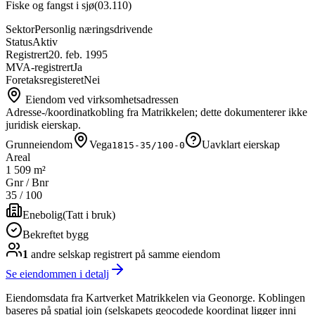
Fiske og fangst i sjø
(
03.110
)
Sektor
Personlig næringsdrivende
Status
Aktiv
Registrert
20. feb. 1995
MVA-registrert
Ja
Foretaksregisteret
Nei
Eiendom ved virksomhetsadressen
Adresse-/koordinatkobling fra Matrikkelen; dette dokumenterer ikke
juridisk eierskap.
Grunneiendom
Vega
Uavklart eierskap
1815-35/100-0
Areal
1 509 m²
Gnr / Bnr
35
/
100
Enebolig
(
Tatt i bruk
)
Bekreftet bygg
1
andre selskap
registrert på samme eiendom
Se eiendommen i detalj
Eiendomsdata fra Kartverket Matrikkelen via Geonorge. Koblingen
baseres på spatial join (selskapets geocodede koordinat ligger inni