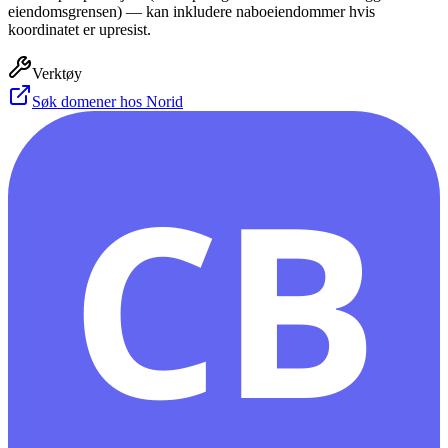
eiendomsgrensen) — kan inkludere naboeiendommer hvis
koordinatet er upresist.
Verktøy
Søk domener hos Norid
CB