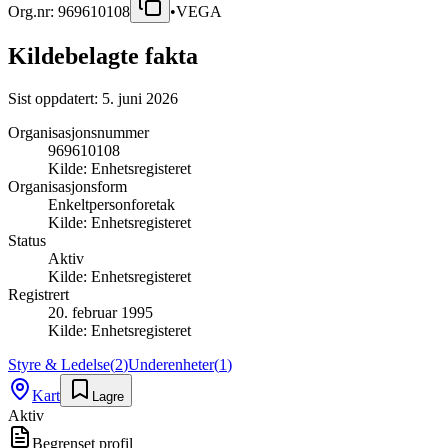
Org.nr:
969610108
•
VEGA
Kildebelagte fakta
Sist oppdatert:
5. juni 2026
Organisasjonsnummer
969610108
Kilde:
Enhetsregisteret
Organisasjonsform
Enkeltpersonforetak
Kilde:
Enhetsregisteret
Status
Aktiv
Kilde:
Enhetsregisteret
Registrert
20. februar 1995
Kilde:
Enhetsregisteret
Styre & Ledelse
(
2
)
Underenheter
(
1
)
Kart
Lagre
Aktiv
Begrenset profil