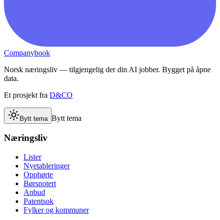
Companybook
Norsk næringsliv — tilgjengelig der din AI jobber. Bygget på åpne
data.
Et prosjekt fra
D&CO
Bytt tema
Bytt tema
Næringsliv
Lister
Nyetableringer
Opphørte
Børsnotert
Anbud
Patentsok
Fylker og kommuner