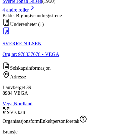
Sverre Johan Nilsen
(
1950
)
4
andre roller
Kilde: Brønnøysundregistrene
Underenheter
(
1
)
SVERRE NILSEN
Org.nr:
978337678
• VEGA
Selskapsinformasjon
Adresse
Lauvberget 39
8984
VEGA
Vega
,
Nordland
Vis kart
Organisasjonsform
Enkeltpersonforetak
Bransje