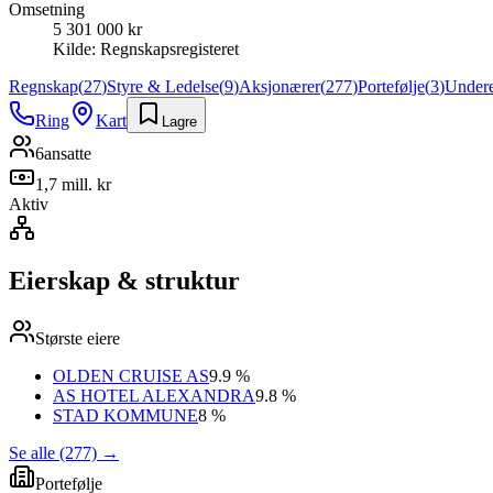
Omsetning
5 301 000 kr
Kilde:
Regnskapsregisteret
Regnskap
(
27
)
Styre & Ledelse
(
9
)
Aksjonærer
(
277
)
Portefølje
(
3
)
Undere
Ring
Kart
Lagre
6
ansatte
1,7 mill. kr
Aktiv
Eierskap & struktur
Største eiere
OLDEN CRUISE AS
9.9 %
AS HOTEL ALEXANDRA
9.8 %
STAD KOMMUNE
8 %
Se alle (277)
→
Portefølje