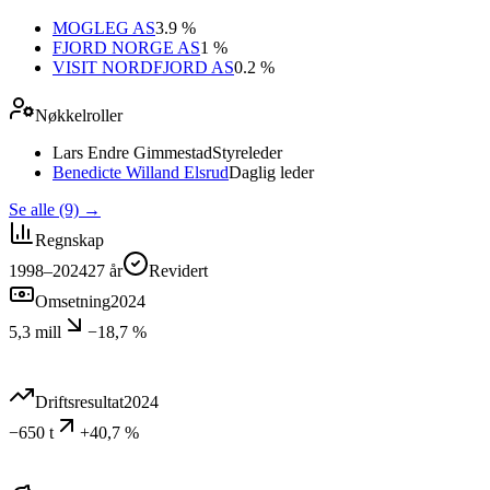
MOGLEG AS
3.9 %
FJORD NORGE AS
1 %
VISIT NORDFJORD AS
0.2 %
Nøkkelroller
Lars Endre Gimmestad
Styreleder
Benedicte Willand Elsrud
Daglig leder
Se alle (9)
→
Regnskap
1998–2024
27
år
Revidert
Omsetning
2024
5,3 mill
−18,7 %
Driftsresultat
2024
−650 t
+40,7 %