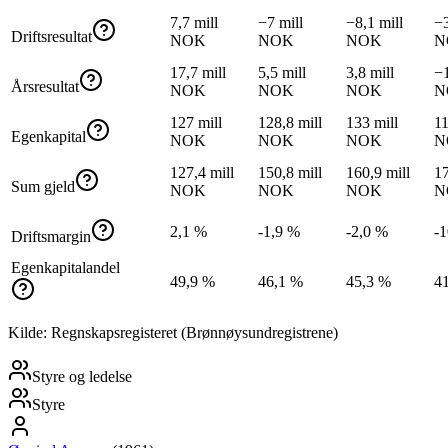
7,7 mill
−7 mill
−8,1 mill
−3
Driftsresultat
NOK
NOK
NOK
N
17,7 mill
5,5 mill
3,8 mill
−1
Årsresultat
NOK
NOK
NOK
N
127 mill
128,8 mill
133 mill
11
Egenkapital
NOK
NOK
NOK
N
127,4 mill
150,8 mill
160,9 mill
17
Sum gjeld
NOK
NOK
NOK
N
2,1 %
-1,9 %
-2,0 %
-
Driftsmargin
Egenkapitalandel
49,9 %
46,1 %
45,3 %
4
Kilde: Regnskapsregisteret (Brønnøysundregistrene)
Styre og ledelse
Styre