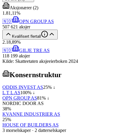
Aksjonærer
(
2
)
1
.
81,11
%
🇳🇴
OPN GROUP AS
507 621
aksjer
Kvalifisert flertall
2
.
18,89
%
🇳🇴
GILJE TRE AS
118 199
aksjer
Kilde: Skatteetaten aksjeeierboken 2024
Konsernstruktur
ODDIS INVEST AS
25
% ↓
L T L AS
100
% ↓
OPN GROUP AS
81
% ↓
NORDIC DOOR AS
38
%
KVANNE INDUSTRIER AS
25
%
HOUSE OF BUILDERS AS
3
morselskap
er
·
2
datterselskap
er