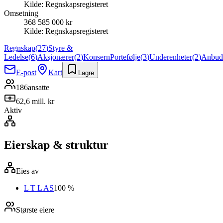
Kilde:
Regnskapsregisteret
Omsetning
368 585 000 kr
Kilde:
Regnskapsregisteret
Regnskap
(
27
)
Styre &
Ledelse
(
6
)
Aksjonærer
(
2
)
Konsern
Portefølje
(
3
)
Underenheter
(
2
)
Anbud
E-post
Kart
Lagre
186
ansatte
62,6 mill. kr
Aktiv
Eierskap & struktur
Eies av
L T L AS
100 %
Største eiere