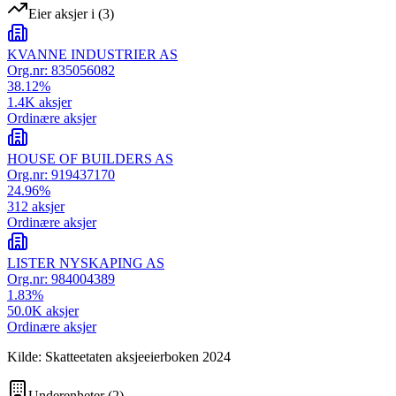
Eier aksjer i
(
3
)
KVANNE INDUSTRIER AS
Org.nr:
835056082
38.12
%
1.4K
aksjer
Ordinære aksjer
HOUSE OF BUILDERS AS
Org.nr:
919437170
24.96
%
312
aksjer
Ordinære aksjer
LISTER NYSKAPING AS
Org.nr:
984004389
1.83
%
50.0K
aksjer
Ordinære aksjer
Kilde: Skatteetaten aksjeeierboken 2024
Underenheter
(
2
)