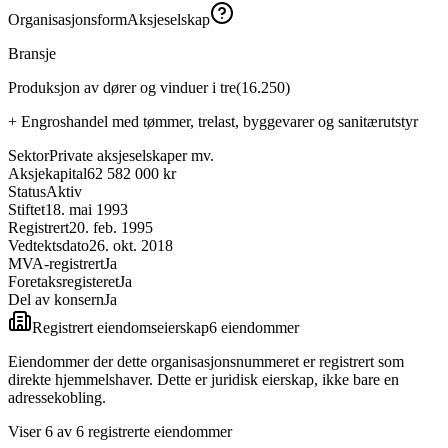
Organisasjonsform
Aksjeselskap
Bransje
Produksjon av dører og vinduer i tre
(
16.250
)
+
Engroshandel med tømmer, trelast, byggevarer og sanitærutstyr
Sektor
Private aksjeselskaper mv.
Aksjekapital
62 582 000 kr
Status
Aktiv
Stiftet
18. mai 1993
Registrert
20. feb. 1995
Vedtektsdato
26. okt. 2018
MVA-registrert
Ja
Foretaksregisteret
Ja
Del av konsern
Ja
Registrert eiendomseierskap
6
eiendom
mer
Eiendommer der dette organisasjonsnummeret er registrert som
direkte hjemmelshaver. Dette er juridisk eierskap, ikke bare en
adressekobling.
Viser
6
av
6
registrerte eiendommer