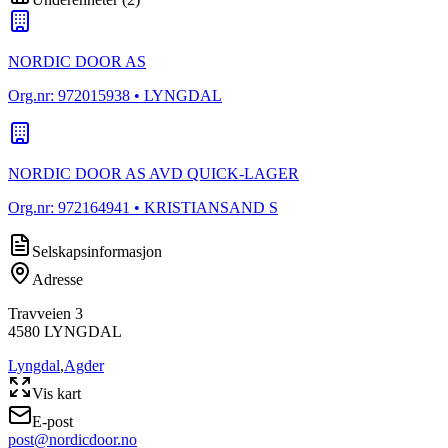
NORDIC DOOR AS
Org.nr:
972015938
• LYNGDAL
NORDIC DOOR AS AVD QUICK-LAGER
Org.nr:
972164941
• KRISTIANSAND S
Selskapsinformasjon
Adresse
Travveien 3
4580
LYNGDAL
Lyngdal
,
Agder
Vis kart
E-post
post@nordicdoor.no