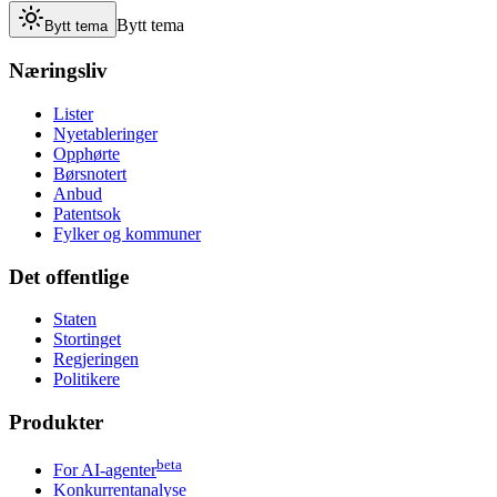
Bytt tema
Bytt tema
Næringsliv
Lister
Nyetableringer
Opphørte
Børsnotert
Anbud
Patentsok
Fylker og kommuner
Det offentlige
Staten
Stortinget
Regjeringen
Politikere
Produkter
beta
For AI-agenter
Konkurrentanalyse