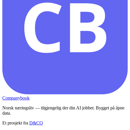
CB
Companybook
Norsk næringsliv — tilgjengelig der din AI jobber. Bygget på åpne
data.
Et prosjekt fra
D&CO