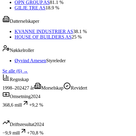
OPN GROUP AS
81.1 %
GILJE TRE AS
18.9 %
Datterselskaper
KVANNE INDUSTRIER AS
38.1 %
HOUSE OF BUILDERS AS
25 %
Nøkkelroller
Øyvind Arnesen
Styreleder
Se alle (6)
→
Regnskap
1998–2024
27
år
Morselskap
Revidert
Omsetning
2024
368,6 mill
+9,2 %
Driftsresultat
2024
−9,9 mill
+70,8 %