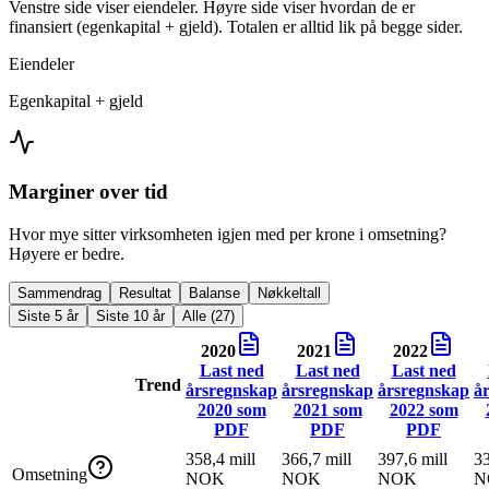
Venstre side viser eiendeler. Høyre side viser hvordan de er
finansiert (egenkapital + gjeld). Totalen er alltid lik på begge sider.
Eiendeler
Egenkapital + gjeld
Marginer over tid
Hvor mye sitter virksomheten igjen med per krone i omsetning?
Høyere er bedre.
Sammendrag
Resultat
Balanse
Nøkkeltall
Siste 5 år
Siste 10 år
Alle (27)
2020
2021
2022
Last ned
Last ned
Last ned
Trend
årsregnskap
årsregnskap
årsregnskap
å
2020
som
2021
som
2022
som
PDF
PDF
PDF
358,4 mill
366,7 mill
397,6 mill
33
Omsetning
NOK
NOK
NOK
N