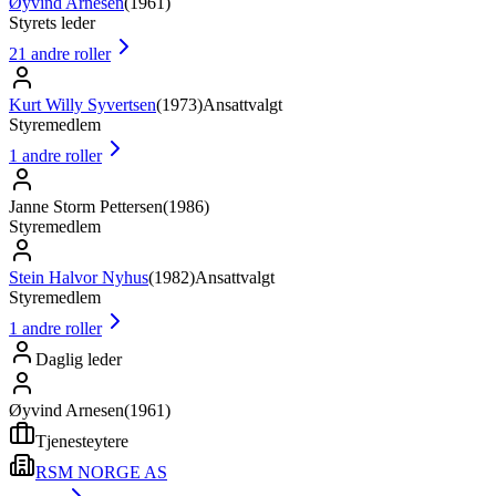
Øyvind Arnesen
(
1961
)
Styrets leder
21
andre roller
Kurt Willy Syvertsen
(
1973
)
Ansattvalgt
Styremedlem
1
andre roller
Janne Storm Pettersen
(
1986
)
Styremedlem
Stein Halvor Nyhus
(
1982
)
Ansattvalgt
Styremedlem
1
andre roller
Daglig leder
Øyvind Arnesen
(
1961
)
Tjenesteytere
RSM NORGE AS