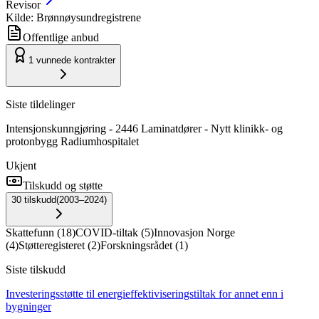
Revisor
Kilde: Brønnøysundregistrene
Offentlige anbud
1
vunnede kontrakter
Siste tildelinger
Intensjonskunngjøring - 2446 Laminatdører - Nytt klinikk- og
protonbygg Radiumhospitalet
Ukjent
Tilskudd og støtte
30
tilskudd
(
2003–2024
)
Skattefunn
(
18
)
COVID-tiltak
(
5
)
Innovasjon Norge
(
4
)
Støtteregisteret
(
2
)
Forskningsrådet
(
1
)
Siste tilskudd
Investeringsstøtte til energieffektiviseringstiltak for annet enn i
bygninger