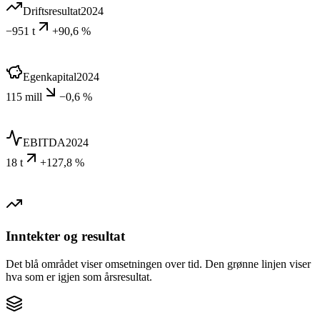
Driftsresultat
2024
−951 t
+90,6 %
Egenkapital
2024
115 mill
−0,6 %
EBITDA
2024
18 t
+127,8 %
Inntekter og resultat
Det blå området viser omsetningen over tid. Den grønne linjen viser
hva som er igjen som årsresultat.