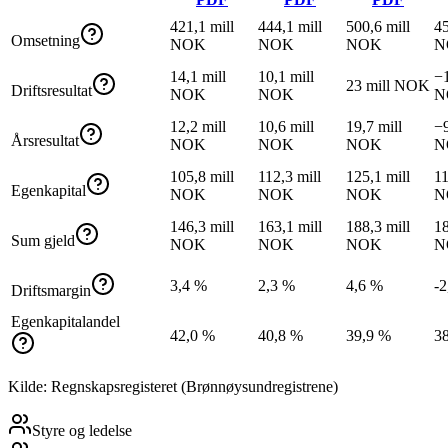
421,1 mill
444,1 mill
500,6 mill
45
Omsetning
NOK
NOK
NOK
N
14,1 mill
10,1 mill
−1
23 mill NOK
Driftsresultat
NOK
NOK
N
12,2 mill
10,6 mill
19,7 mill
−9
Årsresultat
NOK
NOK
NOK
N
105,8 mill
112,3 mill
125,1 mill
11
Egenkapital
NOK
NOK
NOK
N
146,3 mill
163,1 mill
188,3 mill
18
Sum gjeld
NOK
NOK
NOK
N
3,4 %
2,3 %
4,6 %
-2
Driftsmargin
Egenkapitalandel
42,0 %
40,8 %
39,9 %
3
Kilde: Regnskapsregisteret (Brønnøysundregistrene)
Styre og ledelse