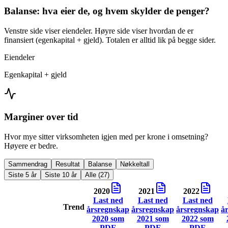
Balanse: hva eier de, og hvem skylder de penger?
Venstre side viser eiendeler. Høyre side viser hvordan de er
finansiert (egenkapital + gjeld). Totalen er alltid lik på begge sider.
Eiendeler
Egenkapital + gjeld
Marginer over tid
Hvor mye sitter virksomheten igjen med per krone i omsetning?
Høyere er bedre.
Sammendrag
Resultat
Balanse
Nøkkeltall
Siste 5 år
Siste 10 år
Alle (27)
2020
2021
2022
Last ned
Last ned
Last ned
Trend
årsregnskap
årsregnskap
årsregnskap
å
2020
som
2021
som
2022
som
PDF
PDF
PDF