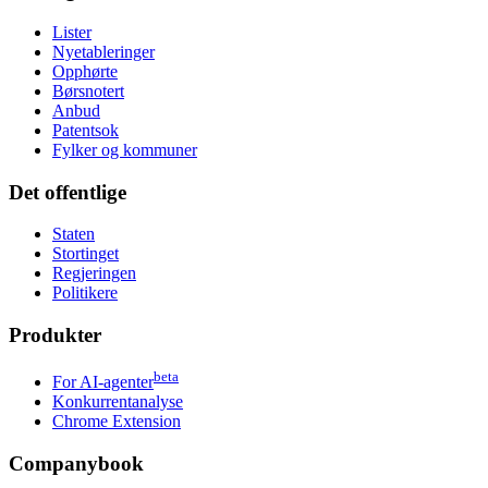
Lister
Nyetableringer
Opphørte
Børsnotert
Anbud
Patentsok
Fylker og kommuner
Det offentlige
Staten
Stortinget
Regjeringen
Politikere
Produkter
beta
For AI-agenter
Konkurrentanalyse
Chrome Extension
Companybook