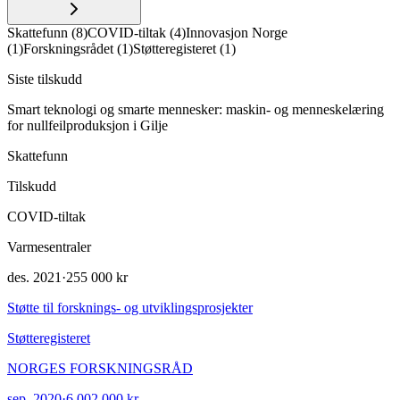
Skattefunn
(
8
)
COVID-tiltak
(
4
)
Innovasjon Norge
(
1
)
Forskningsrådet
(
1
)
Støtteregisteret
(
1
)
Siste tilskudd
Smart teknologi og smarte mennesker: maskin- og menneskelæring
for nullfeilproduksjon i Gilje
Skattefunn
Tilskudd
COVID-tiltak
Varmesentraler
des. 2021
·
255 000 kr
Støtte til forsknings- og utviklingsprosjekter
Støtteregisteret
NORGES FORSKNINGSRÅD
sep. 2020
·
6 002 000 kr