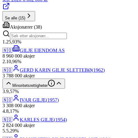
Se alle
(
15
)
Aksjonærer
(
38
)
1
.
25,93
%
🇳🇴
GILJE EIENDOM AS
8 960 000
aksjer
2
.
10,96
%
🇳🇴
GERD KARIN GILJE SLETTEBØ
(
1962
)
3 788 000
aksjer
Minoritetsrettigheter
3
.
9,57
%
🇳🇴
IVAR GILJE
(
1957
)
3 308 000
aksjer
4
.
8,17
%
🇳🇴
KARLES GILJE
(
1954
)
2 824 000
aksjer
5
.
5,29
%