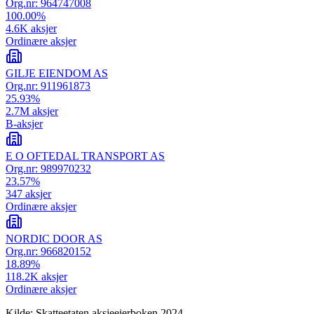
Org.nr:
964747008
100.00
%
4.6K
aksjer
Ordinære aksjer
GILJE EIENDOM AS
Org.nr:
911961873
25.93
%
2.7M
aksjer
B-aksjer
E O OFTEDAL TRANSPORT AS
Org.nr:
989970232
23.57
%
347
aksjer
Ordinære aksjer
NORDIC DOOR AS
Org.nr:
966820152
18.89
%
118.2K
aksjer
Ordinære aksjer
Kilde: Skatteetaten aksjeeierboken 2024