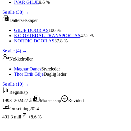
IVAR GILJE
9.6 %
Se alle (38)
→
Datterselskaper
GILJE DOOR AS
100 %
E O OFTEDAL TRANSPORT AS
47.2 %
NORDIC DOOR AS
37.8 %
Se alle (4)
→
Nøkkelroller
Magnar Oanes
Styreleder
Thor Eirik Gilje
Daglig leder
Se alle (10)
→
Regnskap
1998–2024
27
år
Morselskap
Revidert
Omsetning
2024
491,3 mill
+8,6 %