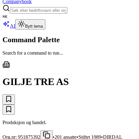
Companybook
⌘
K
AI
Bytt tema
Command Palette
Search for a command to run...
GILJE TRE AS
Produksjon og handel.
Org.nr:
951875392
•
201
ansatte
•
Stiftet
1989
•
DIRDAL