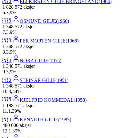
🇳🇴
ELI KIRSTEN GILJE BRINGELAND
(
1964
)
1 828 572
aksjer
6
.
3,9
%
🇳🇴
OSMUND GILJE
(
1960
)
1 348 572
aksjer
7
.
3,9
%
🇳🇴
PER MORTEN GILJE
(
1966
)
1 348 572
aksjer
8
.
3,9
%
🇳🇴
NORA GILJE
(
1955
)
1 348 571
aksjer
9
.
3,9
%
🇳🇴
STEINAR GILJE
(
1951
)
1 348 571
aksjer
10
.
3,44
%
🇳🇴
KJELFRID KOMMEDAL
(
1958
)
1 188 571
aksjer
11
.
1,39
%
🇳🇴
KENNETH GILJE
(
1983
)
480 000
aksjer
12
.
1,39
%