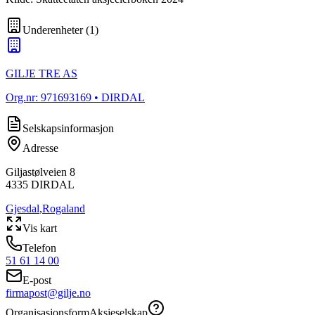
Underenheter
(
1
)
GILJE TRE AS
Org.nr:
971693169
• DIRDAL
Selskapsinformasjon
Adresse
Giljastølveien 8
4335
DIRDAL
Gjesdal
,
Rogaland
Vis kart
Telefon
51 61 14 00
E-post
firmapost@gilje.no
Organisasjonsform
Aksjeselskap