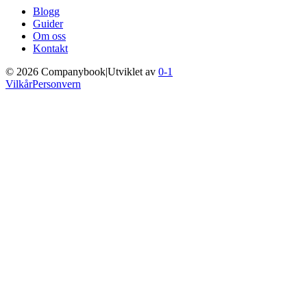
Blogg
Guider
Om oss
Kontakt
©
2026
Companybook
|
Utviklet av
0-1
Vilkår
Personvern