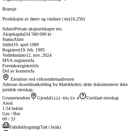
Bransje
Produksjon av dører og vinduer i tre
(
16.250
)
Sektor
Private aksjeselskaper mv.
Aksjekapital
34 560 000 kr
Status
Aktiv
Stiftet
19. april 1989
Registrert
19. feb. 1995
Vedtektsdato
12. nov. 2024
MVA-registrert
Ja
Foretaksregisteret
Ja
Del av konsern
Ja
Eiendom ved virksomhetsadressen
Adresse-/koordinatkobling fra Matrikkelen; dette dokumenterer ikke
juridisk eierskap.
Grunneiendom
Gjesdal
Uavklart eierskap
1122-69/33-0
Areal
1.54 hektar
Gnr / Bnr
69
/
33
Fabrikkbygning
(
Tatt i bruk
)