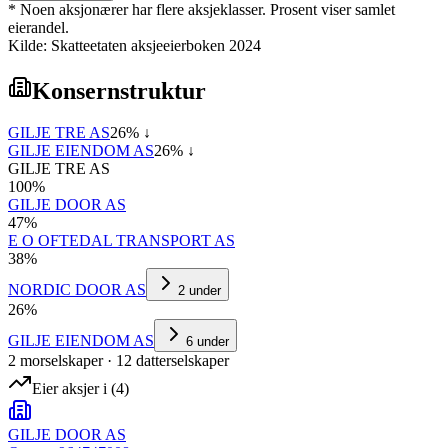
* Noen aksjonærer har flere aksjeklasser. Prosent viser samlet
eierandel.
Kilde: Skatteetaten aksjeeierboken 2024
Konsernstruktur
GILJE TRE AS
26
% ↓
GILJE EIENDOM AS
26
% ↓
GILJE TRE AS
100
%
GILJE DOOR AS
47
%
E O OFTEDAL TRANSPORT AS
38
%
NORDIC DOOR AS
2
under
26
%
GILJE EIENDOM AS
6
under
2
morselskap
er
·
12
datterselskap
er
Eier aksjer i
(
4
)
GILJE DOOR AS