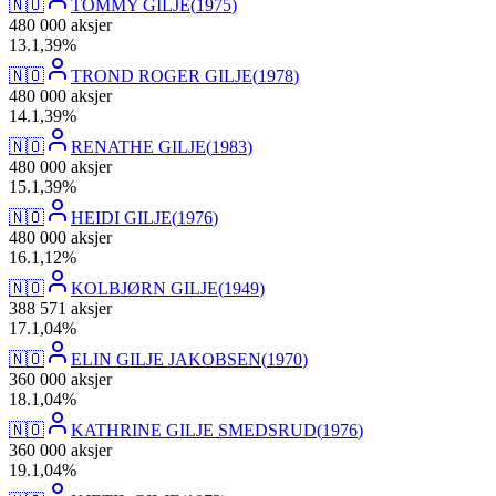
🇳🇴
TOMMY GILJE
(
1975
)
480 000
aksjer
13
.
1,39
%
🇳🇴
TROND ROGER GILJE
(
1978
)
480 000
aksjer
14
.
1,39
%
🇳🇴
RENATHE GILJE
(
1983
)
480 000
aksjer
15
.
1,39
%
🇳🇴
HEIDI GILJE
(
1976
)
480 000
aksjer
16
.
1,12
%
🇳🇴
KOLBJØRN GILJE
(
1949
)
388 571
aksjer
17
.
1,04
%
🇳🇴
ELIN GILJE JAKOBSEN
(
1970
)
360 000
aksjer
18
.
1,04
%
🇳🇴
KATHRINE GILJE SMEDSRUD
(
1976
)
360 000
aksjer
19
.
1,04
%