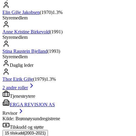
Elin Gilje Jakobsen
(
1970
)
1.3%
Styremedlem
Anne Kristine Birkevold
(
1991
)
Styremedlem
Stina Raustein Bjelland
(
1993
)
Styremedlem
Daglig leder
Thor Eirik Gilje
(
1979
)
1.3%
2
andre roller
Tjenesteytere
ERGA REVISJON AS
Revisor
Kilde: Brønnøysundregistrene
Tilskudd og støtte
15
tilskudd
(
2003–2021
)