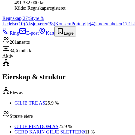
491 332 000 kr
Kilde:
Regnskapsregisteret
Regnskap
(
27
)
Styre &
Ledelse
(
10
)
Aksjonærer
(
38
)
Konsern
Portefølje
(
4
)
Underenheter
(
1
)
Tils
Ring
E-post
Kart
Lagre
201
ansatte
34,6 mill. kr
Aktiv
Eierskap & struktur
Eies av
GILJE TRE AS
25.9 %
Største eiere
GILJE EIENDOM AS
25.9 %
GERD KARIN GILJE SLETTEBØ
11 %