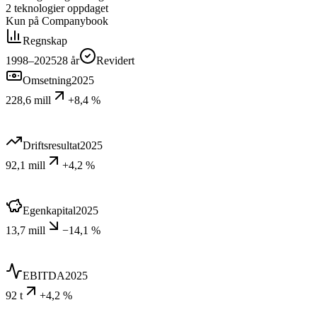
2
teknologier
oppdaget
Kun på Companybook
Regnskap
1998–2025
28
år
Revidert
Omsetning
2025
228,6 mill
+8,4 %
Driftsresultat
2025
92,1 mill
+4,2 %
Egenkapital
2025
13,7 mill
−14,1 %
EBITDA
2025
92 t
+4,2 %