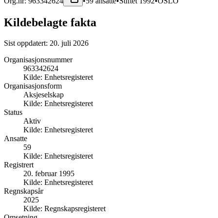
Org.nr:
963342624
•
59
ansatte
•
Stiftet
1992
•
OSLO
Kildebelagte fakta
Sist oppdatert:
20. juli 2026
Organisasjonsnummer
963342624
Kilde:
Enhetsregisteret
Organisasjonsform
Aksjeselskap
Kilde:
Enhetsregisteret
Status
Aktiv
Kilde:
Enhetsregisteret
Ansatte
59
Kilde:
Enhetsregisteret
Registrert
20. februar 1995
Kilde:
Enhetsregisteret
Regnskapsår
2025
Kilde:
Regnskapsregisteret
Omsetning