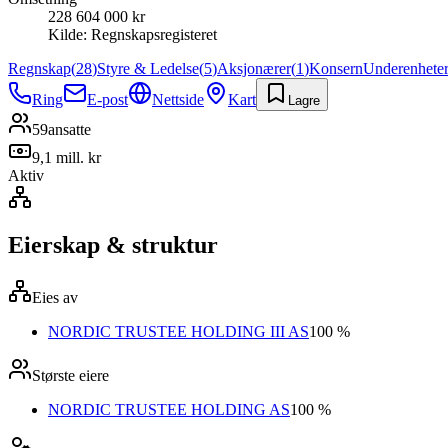
228 604 000 kr
Kilde:
Regnskapsregisteret
Regnskap
(
28
)
Styre & Ledelse
(
5
)
Aksjonærer
(
1
)
Konsern
Underenhete
Ring
E-post
Nettside
Kart
Lagre
59
ansatte
9,1 mill. kr
Aktiv
Eierskap & struktur
Eies av
NORDIC TRUSTEE HOLDING III AS
100 %
Største eiere
NORDIC TRUSTEE HOLDING AS
100 %