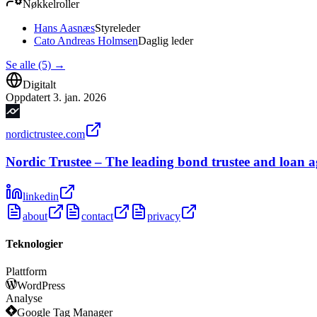
Nøkkelroller
Hans Aasnæs
Styreleder
Cato Andreas Holmsen
Daglig leder
Se alle (5)
→
Digitalt
Oppdatert
3. jan. 2026
nordictrustee.com
Nordic Trustee – The leading bond trustee and loan a
linkedin
about
contact
privacy
Teknologier
Plattform
WordPress
Analyse
Google Tag Manager