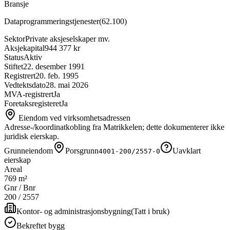
Bransje
Dataprogrammeringstjenester
(
62.100
)
Sektor
Private aksjeselskaper mv.
Aksjekapital
944 377 kr
Status
Aktiv
Stiftet
22. desember 1991
Registrert
20. feb. 1995
Vedtektsdato
28. mai 2026
MVA-registrert
Ja
Foretaksregisteret
Ja
Eiendom ved virksomhetsadressen
Adresse-/koordinatkobling fra Matrikkelen; dette dokumenterer ikke
juridisk eierskap.
Grunneiendom
Porsgrunn
Uavklart
4001-200/2557-0
eierskap
Areal
769 m²
Gnr / Bnr
200
/
2557
Kontor- og administrasjonsbygning
(
Tatt i bruk
)
Bekreftet bygg