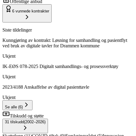
Offentlige anbud
6
vunnede kontrakter
Siste tildelinger
Kunngjøring av kontrakt: Løsning for samhandling og pasientflyt
ved bruk av digitale tavler for Drammen kommune
Ukjent
IK-EØS 078-2025 Digitalt samhandlings- og prosessverktøy
Ukjent
2023/4188 Anskaffelse av digital pasienttavle
Ukjent
Se alle
(
6
)
Tilskudd og støtte
31
tilskudd
(
2002–2026
)
Skattefunn
(
11
)
COVID-tiltak
(
9
)
Forskningsrådet
(
5
)
Innovasjon