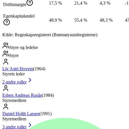
17,5 %
21,4 %
4,3 %
-
Driftsmargin
Egenkapitalandel
48,9 %
55,4 %
48,3 %
4
Kilde: Regnskapsregisteret (Brønnøysundregistrene)
Styre og ledelse
Styre
Liv Astri Hovem
(
1964
)
Styrets leder
2
andre roller
Esben Andreas Rusås
(
1984
)
Styremedlem
Daniel Holth Larsen
(
1991
)
Styremedlem
3
andre roller