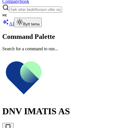
Companybook
⌘
K
AI
Bytt tema
Command Palette
Search for a command to run...
DNV IMATIS AS