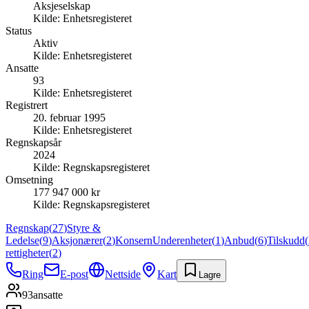
Aksjeselskap
Kilde:
Enhetsregisteret
Status
Aktiv
Kilde:
Enhetsregisteret
Ansatte
93
Kilde:
Enhetsregisteret
Registrert
20. februar 1995
Kilde:
Enhetsregisteret
Regnskapsår
2024
Kilde:
Regnskapsregisteret
Omsetning
177 947 000 kr
Kilde:
Regnskapsregisteret
Regnskap
(
27
)
Styre &
Ledelse
(
9
)
Aksjonærer
(
2
)
Konsern
Underenheter
(
1
)
Anbud
(
6
)
Tilskudd
(
rettigheter
(
2
)
Ring
E-post
Nettside
Kart
Lagre
93
ansatte