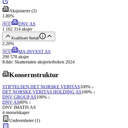
Aksjonærer
(
2
)
1
.
80
%
🇳🇴
DNV AS
1 162 314
aksjer
Kvalifisert flertall
2
.
20
%
🇳🇴
MA-INVEST AS
290 578
aksjer
Kilde: Skatteetaten aksjeeierboken 2024
Konsernstruktur
STIFTELSEN DET NORSKE VERITAS
100
% ↓
DET NORSKE VERITAS HOLDING AS
100
% ↓
DNV GROUP AS
100
% ↓
DNV AS
80
% ↓
DNV IMATIS AS
4
morselskap
er
Underenheter
(
1
)