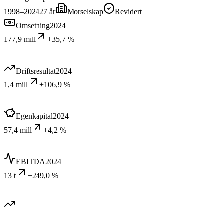
1998–2024
27
år
Morselskap
Revidert
Omsetning
2024
177,9 mill
+35,7 %
Driftsresultat
2024
1,4 mill
+106,9 %
Egenkapital
2024
57,4 mill
+4,2 %
EBITDA
2024
13 t
+249,0 %