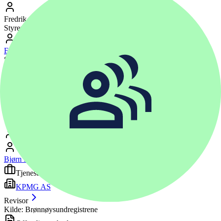
Fredrik Salomonsen
(
1989
)
Ansattvalgt
Styremedlem
Else Marit Tiset Kittelsen
(
1980
)
Ansattvalgt
Styremedlem
Michael Fjeldstad
(
1973
)
Ansattvalgt
Varamedlem
Hedda Sofie Borgen
(
1997
)
Ansattvalgt
Varamedlem
Daglig leder
Bjørn Erik Martinsen
(
1968
)
Tjenesteytere
KPMG AS
Revisor
Kilde: Brønnøysundregistrene