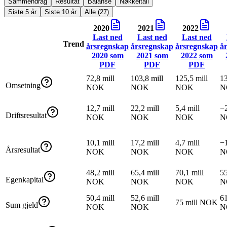
Sammendrag
Resultat
Balanse
Nøkkeltall
Siste 5 år
Siste 10 år
Alle (27)
2020
2021
2022
Last ned
Last ned
Last ned
Trend
årsregnskap
årsregnskap
årsregnskap
å
2020
som
2021
som
2022
som
PDF
PDF
PDF
72,8 mill
103,8 mill
125,5 mill
13
Omsetning
NOK
NOK
NOK
N
12,7 mill
22,2 mill
5,4 mill
−2
Driftsresultat
NOK
NOK
NOK
N
10,1 mill
17,2 mill
4,7 mill
−1
Årsresultat
NOK
NOK
NOK
N
48,2 mill
65,4 mill
70,1 mill
55
Egenkapital
NOK
NOK
NOK
N
50,4 mill
52,6 mill
61
75 mill NOK
Sum gjeld
NOK
NOK
N