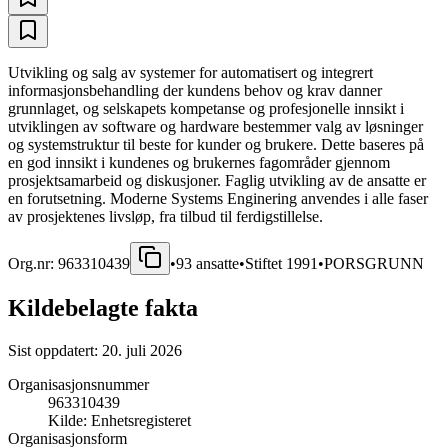
Utvikling og salg av systemer for automatisert og integrert
informasjonsbehandling der kundens behov og krav danner
grunnlaget, og selskapets kompetanse og profesjonelle innsikt i
utviklingen av software og hardware bestemmer valg av løsninger
og systemstruktur til beste for kunder og brukere. Dette baseres på
en god innsikt i kundenes og brukernes fagområder gjennom
prosjektsamarbeid og diskusjoner. Faglig utvikling av de ansatte er
en forutsetning. Moderne Systems Enginering anvendes i alle faser
av prosjektenes livsløp, fra tilbud til ferdigstillelse.
Org.nr:
963310439
•
93
ansatte
•
Stiftet
1991
•
PORSGRUNN
Kildebelagte fakta
Sist oppdatert:
20. juli 2026
Organisasjonsnummer
963310439
Kilde:
Enhetsregisteret
Organisasjonsform