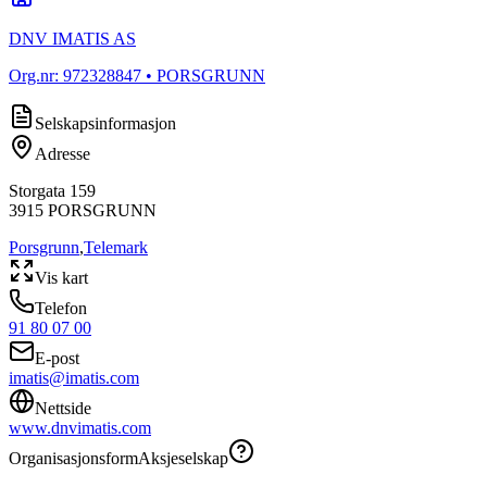
DNV IMATIS AS
Org.nr:
972328847
• PORSGRUNN
Selskapsinformasjon
Adresse
Storgata 159
3915
PORSGRUNN
Porsgrunn
,
Telemark
Vis kart
Telefon
91 80 07 00
E-post
imatis@imatis.com
Nettside
www.dnvimatis.com
Organisasjonsform
Aksjeselskap