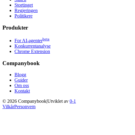
Stortinget
Regjeringen
Politikere
Produkter
beta
For AI-agenter
Konkurrentanalyse
Chrome Extension
Companybook
Blogg
Guider
Om oss
Kontakt
©
2026
Companybook
|
Utviklet av
0-1
Vilkår
Personvern