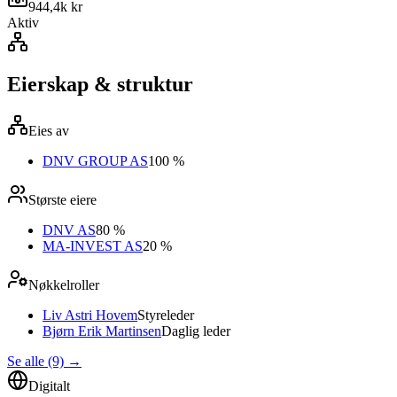
944,4k kr
Aktiv
Eierskap & struktur
Eies av
DNV GROUP AS
100 %
Største eiere
DNV AS
80 %
MA-INVEST AS
20 %
Nøkkelroller
Liv Astri Hovem
Styreleder
Bjørn Erik Martinsen
Daglig leder
Se alle (9)
→
Digitalt