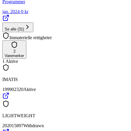
Programmer
jan. 2024
·
0 kr
Se alle
(
31
)
Immaterielle rettigheter
2
Varemerker
1
Aktive
IMATIS
199902320
Aktive
LIGHTWEIGHT
202015897
Withdrawn