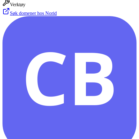
Verktøy
Søk domener hos Norid
CB