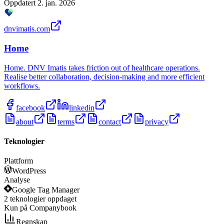
Oppdatert
2. jan. 2026
dnvimatis.com
Home
Home. DNV Imatis takes friction out of healthcare operations.
Realise better collaboration, decision-making and more efficient
workflows.
facebook
linkedin
about
terms
contact
privacy
Teknologier
Plattform
WordPress
Analyse
Google Tag Manager
2
teknologier
oppdaget
Kun på Companybook
Regnskap