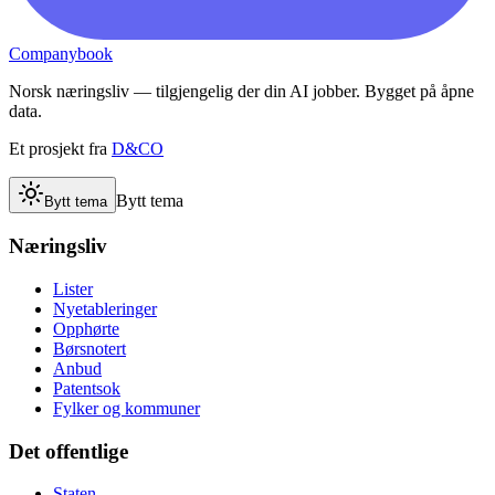
Companybook
Norsk næringsliv — tilgjengelig der din AI jobber. Bygget på åpne
data.
Et prosjekt fra
D&CO
Bytt tema
Bytt tema
Næringsliv
Lister
Nyetableringer
Opphørte
Børsnotert
Anbud
Patentsok
Fylker og kommuner
Det offentlige
Staten