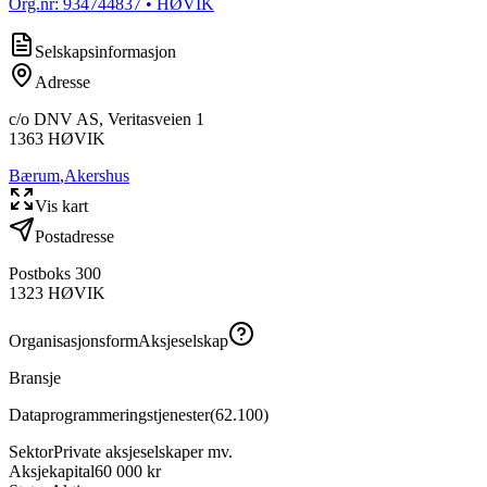
Org.nr:
934744837
• HØVIK
Selskapsinformasjon
Adresse
c/o DNV AS, Veritasveien 1
1363
HØVIK
Bærum
,
Akershus
Vis kart
Postadresse
Postboks 300
1323
HØVIK
Organisasjonsform
Aksjeselskap
Bransje
Dataprogrammeringstjenester
(
62.100
)
Sektor
Private aksjeselskaper mv.
Aksjekapital
60 000 kr