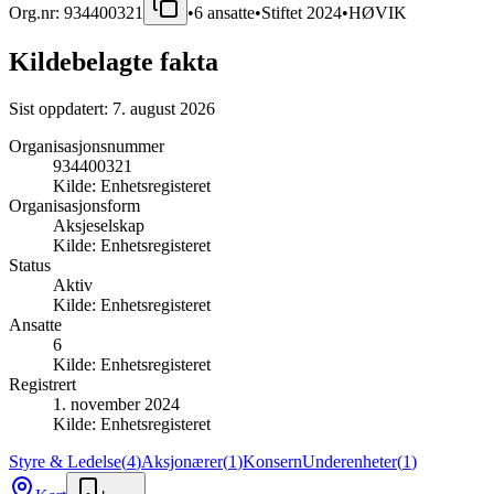
Org.nr:
934400321
•
6
ansatte
•
Stiftet
2024
•
HØVIK
Kildebelagte fakta
Sist oppdatert:
7. august 2026
Organisasjonsnummer
934400321
Kilde:
Enhetsregisteret
Organisasjonsform
Aksjeselskap
Kilde:
Enhetsregisteret
Status
Aktiv
Kilde:
Enhetsregisteret
Ansatte
6
Kilde:
Enhetsregisteret
Registrert
1. november 2024
Kilde:
Enhetsregisteret
Styre & Ledelse
(
4
)
Aksjonærer
(
1
)
Konsern
Underenheter
(
1
)