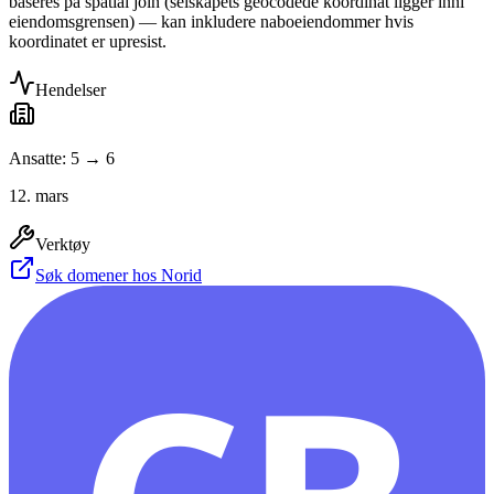
baseres på spatial join (selskapets geocodede koordinat ligger inni
eiendomsgrensen) — kan inkludere naboeiendommer hvis
koordinatet er upresist.
Hendelser
Ansatte: 5 → 6
12. mars
Verktøy
Søk domener hos Norid