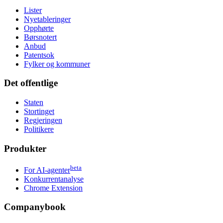
Lister
Nyetableringer
Opphørte
Børsnotert
Anbud
Patentsok
Fylker og kommuner
Det offentlige
Staten
Stortinget
Regjeringen
Politikere
Produkter
beta
For AI-agenter
Konkurrentanalyse
Chrome Extension
Companybook