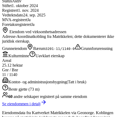
Status
Aktiv
Stiftet
1. oktober 2024
Registrert
1. nov. 2024
Vedtektsdato
24. sep. 2025
MVA-registrert
Ja
Foretaksregisteret
Ja
Eiendom ved virksomhetsadressen
Adresse-/koordinatkobling fra Matrikkelen; dette dokumenterer ikke
juridisk eierskap.
Grunneiendom
Bærum
Grunnforurensning
3201-11/1140-0
Kulturminne
Uavklart eierskap
Areal
25.12 hektar
Gnr / Bnr
11
/
1140
Kontor- og administrasjonsbygning
(
Tatt i bruk
)
Beste gjette (73 m)
60
andre selskap
er
registrert på samme eiendom
Se eiendommen i detalj
Eiendomsdata fra Kartverket Matrikkelen via Geonorge. Koblingen