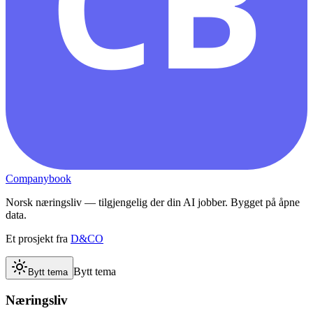
CB
Companybook
Norsk næringsliv — tilgjengelig der din AI jobber. Bygget på åpne
data.
Et prosjekt fra
D&CO
Bytt tema
Bytt tema
Næringsliv