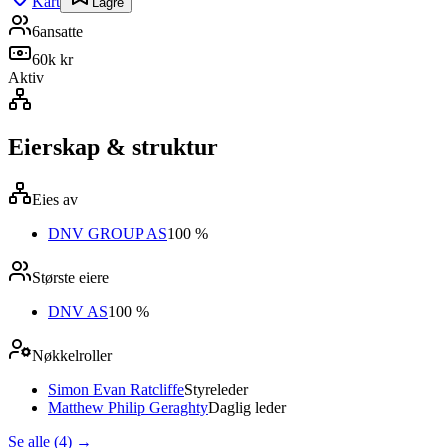
Kart
Lagre
6
ansatte
60k kr
Aktiv
Eierskap & struktur
Eies av
DNV GROUP AS
100 %
Største eiere
DNV AS
100 %
Nøkkelroller
Simon Evan Ratcliffe
Styreleder
Matthew Philip Geraghty
Daglig leder
Se alle (4)
→