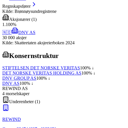
Regnskapsfører
Kilde: Brønnøysundregistrene
Aksjonærer
(
1
)
1
.
100
%
🇳🇴
DNV AS
30 000
aksjer
Kilde: Skatteetaten aksjeeierboken 2024
Konsernstruktur
STIFTELSEN DET NORSKE VERITAS
100
% ↓
DET NORSKE VERITAS HOLDING AS
100
% ↓
DNV GROUP AS
100
% ↓
DNV AS
100
% ↓
REWIND AS
4
morselskap
er
Underenheter
(
1
)
REWIND