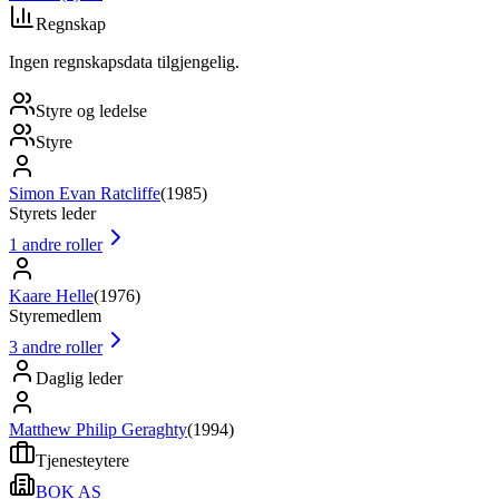
Regnskap
Ingen regnskapsdata tilgjengelig.
Styre og ledelse
Styre
Simon Evan Ratcliffe
(
1985
)
Styrets leder
1
andre roller
Kaare Helle
(
1976
)
Styremedlem
3
andre roller
Daglig leder
Matthew Philip Geraghty
(
1994
)
Tjenesteytere
BOK AS