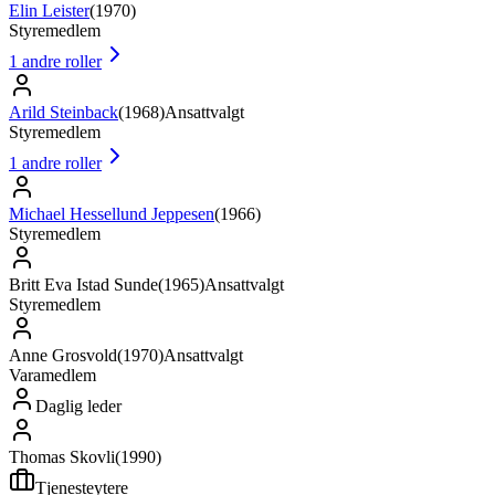
Elin Leister
(
1970
)
Styremedlem
1
andre roller
Arild Steinback
(
1968
)
Ansattvalgt
Styremedlem
1
andre roller
Michael Hessellund Jeppesen
(
1966
)
Styremedlem
Britt Eva Istad Sunde
(
1965
)
Ansattvalgt
Styremedlem
Anne Grosvold
(
1970
)
Ansattvalgt
Varamedlem
Daglig leder
Thomas Skovli
(
1990
)
Tjenesteytere