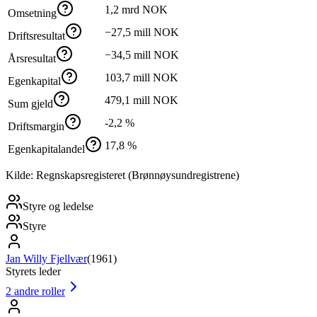
1,2 mrd NOK
Omsetning
−27,5 mill NOK
Driftsresultat
−34,5 mill NOK
Årsresultat
103,7 mill NOK
Egenkapital
479,1 mill NOK
Sum gjeld
-2,2 %
Driftsmargin
17,8 %
Egenkapitalandel
Kilde: Regnskapsregisteret (Brønnøysundregistrene)
Styre og ledelse
Styre
Jan Willy Fjellvær
(
1961
)
Styrets leder
2
andre roller