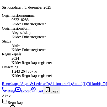
Sist oppdatert:
5. desember 2025
Organisasjonsnummer
962218288
Kilde:
Enhetsregisteret
Organisasjonsform
Aksjeselskap
Kilde:
Enhetsregisteret
Status
Aktiv
Kilde:
Enhetsregisteret
Regnskapsår
2024
Kilde:
Regnskapsregisteret
Omsetning
1 243 264 357 kr
Kilde:
Regnskapsregisteret
Regnskap
(
1
)
Styre & Ledelse
(
9
)
Aksjonærer
(
1
)
Anbud
(
1
)
Tilskudd
(
17
)
Ring
E-post
Kart
Lagre
Aktiv
Regnskap