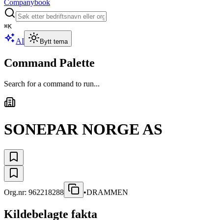
Companybook
⌘
K
AI
Bytt tema
Command Palette
Search for a command to run...
SONEPAR NORGE AS
Org.nr:
962218288
•
DRAMMEN
Kildebelagte fakta