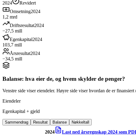
2024
Revidert
Omsetning
2024
1,2 mrd
Driftsresultat
2024
−27,5 mill
Egenkapital
2024
103,7 mill
Årsresultat
2024
−34,5 mill
Balanse: hva eier de, og hvem skylder de penger?
Venstre side viser eiendeler. Høyre side viser hvordan de er finansiert (
Eiendeler
Egenkapital + gjeld
Sammendrag
Resultat
Balanse
Nøkkeltall
2024
Last ned årsregnskap
2024
som PD