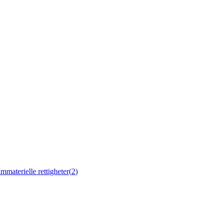
Immaterielle rettigheter
(
2
)