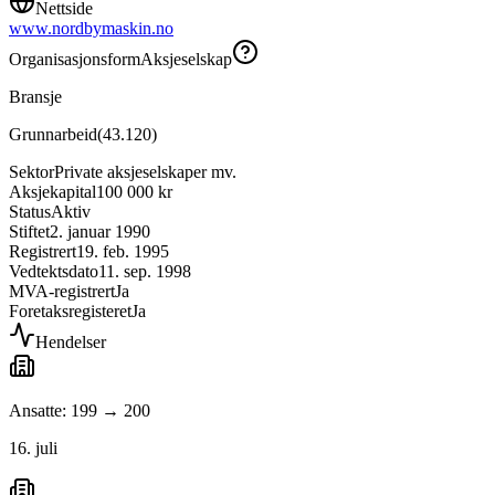
Nettside
www.nordbymaskin.no
Organisasjonsform
Aksjeselskap
Bransje
Grunnarbeid
(
43.120
)
Sektor
Private aksjeselskaper mv.
Aksjekapital
100 000 kr
Status
Aktiv
Stiftet
2. januar 1990
Registrert
19. feb. 1995
Vedtektsdato
11. sep. 1998
MVA-registrert
Ja
Foretaksregisteret
Ja
Hendelser
Ansatte: 199 → 200
16. juli