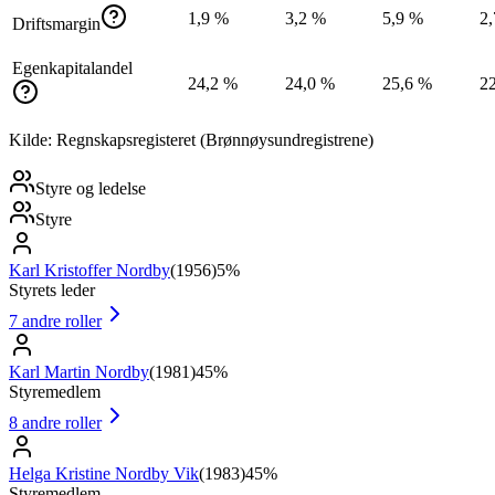
1,9 %
3,2 %
5,9 %
2
Driftsmargin
Egenkapitalandel
24,2 %
24,0 %
25,6 %
2
Kilde: Regnskapsregisteret (Brønnøysundregistrene)
Styre og ledelse
Styre
Karl Kristoffer Nordby
(
1956
)
5%
Styrets leder
7
andre roller
Karl Martin Nordby
(
1981
)
45%
Styremedlem
8
andre roller
Helga Kristine Nordby Vik
(
1983
)
45%
Styremedlem