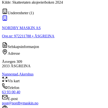
Kilde: Skatteetaten aksjeeierboken 2024
Underenheter
(
1
)
NORDBY MASKIN AS
Org.nr:
972211788
• ÅSGREINA
Selskapsinformasjon
Adresse
Åsvegen 309
2033
ÅSGREINA
Nannestad
,
Akershus
Vis kart
Telefon
63 93 00 40
E-post
post@nordbymaskin.no