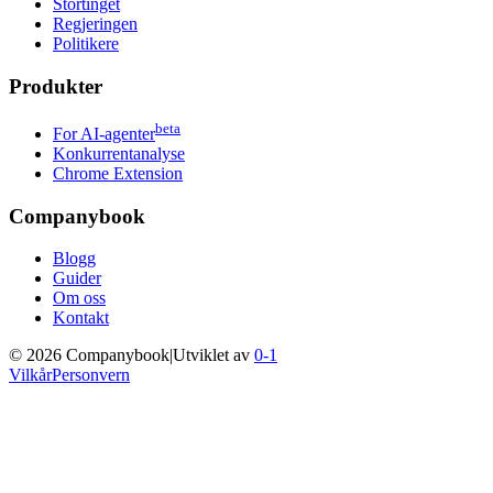
Stortinget
Regjeringen
Politikere
Produkter
beta
For AI-agenter
Konkurrentanalyse
Chrome Extension
Companybook
Blogg
Guider
Om oss
Kontakt
©
2026
Companybook
|
Utviklet av
0-1
Vilkår
Personvern