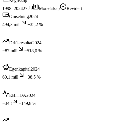
Regnskap
1998–2024
27
år
Morselskap
Revidert
Omsetning
2024
494,3 mill
−35,2 %
Driftsresultat
2024
−87 mill
−518,0 %
Egenkapital
2024
60,1 mill
−38,5 %
EBITDA
2024
−34 t
−149,8 %