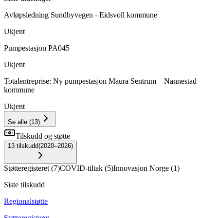
Avløpsledning Sundbyvegen - Eidsvoll kommune
Ukjent
Pumpestasjon PA045
Ukjent
Totalentreprise: Ny pumpestasjon Maura Sentrum – Nannestad
kommune
Ukjent
Se alle
(
13
)
Tilskudd og støtte
13
tilskudd
(
2020–2026
)
Støtteregisteret
(
7
)
COVID-tiltak
(
5
)
Innovasjon Norge
(
1
)
Siste tilskudd
Regionalstøtte
Støtteregisteret