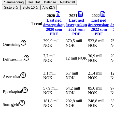
Sammendrag
Resultat
Balanse
Nøkkeltall
Siste 5 år
Siste 10 år
Alle (27)
2020
2021
2022
Last ned
Last ned
Last ned
Trend
årsregnskap
årsregnskap
årsregnskap
å
2020
som
2021
som
2022
som
PDF
PDF
PDF
399,9 mill
370,5 mill
523,8 mill
76
Omsetning
NOK
NOK
NOK
N
7,7 mill
30,9 mill
20
12 mill NOK
Driftsresultat
NOK
NOK
N
3,1 mill
6,7 mill
21,4 mill
12
Årsresultat
NOK
NOK
NOK
N
57,9 mill
64,2 mill
85,6 mill
97
Egenkapital
NOK
NOK
NOK
N
181,8 mill
202,8 mill
248,8 mill
33
Sum gjeld
NOK
NOK
NOK
N