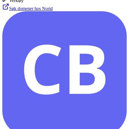
Verktøy
Søk domener hos Norid
CB