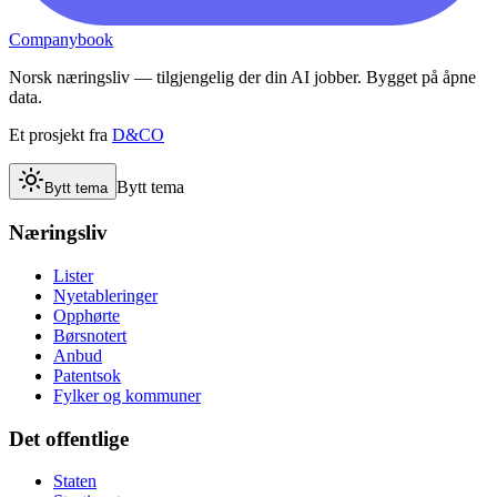
Companybook
Norsk næringsliv — tilgjengelig der din AI jobber. Bygget på åpne
data.
Et prosjekt fra
D&CO
Bytt tema
Bytt tema
Næringsliv
Lister
Nyetableringer
Opphørte
Børsnotert
Anbud
Patentsok
Fylker og kommuner
Det offentlige
Staten