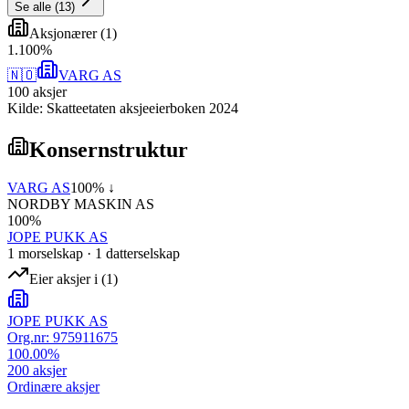
Se alle
(
13
)
Aksjonærer
(
1
)
1
.
100
%
🇳🇴
VARG AS
100
aksjer
Kilde: Skatteetaten aksjeeierboken 2024
Konsernstruktur
VARG AS
100
% ↓
NORDBY MASKIN AS
100
%
JOPE PUKK AS
1
morselskap
·
1
datterselskap
Eier aksjer i
(
1
)
JOPE PUKK AS
Org.nr:
975911675
100.00
%
200
aksjer
Ordinære aksjer