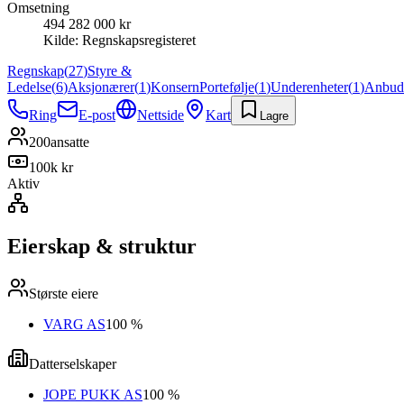
Omsetning
494 282 000 kr
Kilde:
Regnskapsregisteret
Regnskap
(
27
)
Styre &
Ledelse
(
6
)
Aksjonærer
(
1
)
Konsern
Portefølje
(
1
)
Underenheter
(
1
)
Anbud
Ring
E-post
Nettside
Kart
Lagre
200
ansatte
100k kr
Aktiv
Eierskap & struktur
Største eiere
VARG AS
100 %
Datterselskaper
JOPE PUKK AS
100 %