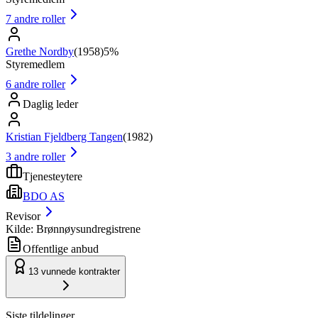
7
andre roller
Grethe Nordby
(
1958
)
5%
Styremedlem
6
andre roller
Daglig leder
Kristian Fjeldberg Tangen
(
1982
)
3
andre roller
Tjenesteytere
BDO AS
Revisor
Kilde: Brønnøysundregistrene
Offentlige anbud
13
vunnede kontrakter
Siste tildelinger