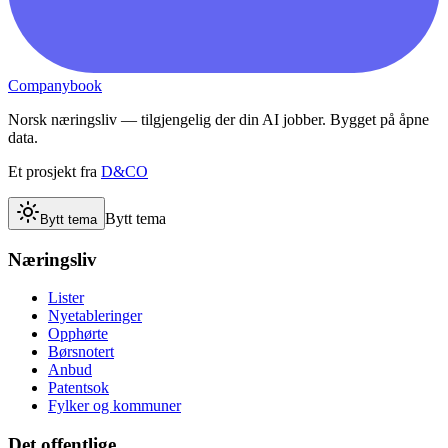
Companybook
Norsk næringsliv — tilgjengelig der din AI jobber. Bygget på åpne
data.
Et prosjekt fra
D&CO
Bytt tema
Bytt tema
Næringsliv
Lister
Nyetableringer
Opphørte
Børsnotert
Anbud
Patentsok
Fylker og kommuner
Det offentlige