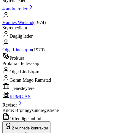
Styrets leder
4
andre roller
Hannes Wieland
(
1974
)
Styremedlem
Daglig leder
Olga Lindstrøm
(
1979
)
Prokura
Prokura i fellesskap
Olga Lindstrøm
Gøran Mago Ramstad
Tjenesteytere
KPMG AS
Revisor
Kilde: Brønnøysundregistrene
Offentlige anbud
2
vunnede kontrakter