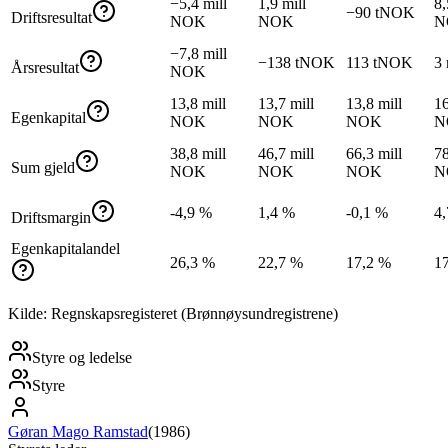
−5,4 mill
1,9 mill
8,
−90 tNOK
Driftsresultat
NOK
NOK
N
−7,8 mill
−138 tNOK
113 tNOK
3
Årsresultat
NOK
13,8 mill
13,7 mill
13,8 mill
16
Egenkapital
NOK
NOK
NOK
N
38,8 mill
46,7 mill
66,3 mill
78
Sum gjeld
NOK
NOK
NOK
N
-4,9 %
1,4 %
-0,1 %
4
Driftsmargin
Egenkapitalandel
26,3 %
22,7 %
17,2 %
1
Kilde: Regnskapsregisteret (Brønnøysundregistrene)
Styre og ledelse
Styre
Gøran Mago Ramstad
(
1986
)