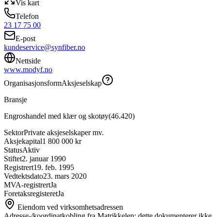
Vis kart
Telefon
23 17 75 00
E-post
kundeservice@synfiber.no
Nettside
www.modyf.no
Organisasjonsform
Aksjeselskap
Bransje
Engroshandel med klær og skotøy
(
46.420
)
Sektor
Private aksjeselskaper mv.
Aksjekapital
1 800 000 kr
Status
Aktiv
Stiftet
2. januar 1990
Registrert
19. feb. 1995
Vedtektsdato
23. mars 2020
MVA-registrert
Ja
Foretaksregisteret
Ja
Eiendom ved virksomhetsadressen
Adresse-/koordinatkobling fra Matrikkelen; dette dokumenterer ikke