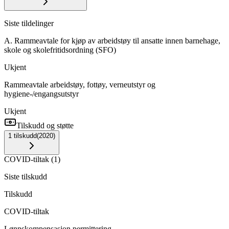
Siste tildelinger
A. Rammeavtale for kjøp av arbeidstøy til ansatte innen barnehage,
skole og skolefritidsordning (SFO)
Ukjent
Rammeavtale arbeidstøy, fottøy, verneutstyr og
hygiene-/engangsutstyr
Ukjent
Tilskudd og støtte
1
tilskudd
(
2020
)
COVID-tiltak
(
1
)
Siste tilskudd
Tilskudd
COVID-tiltak
Lønnskompensasjon permittering