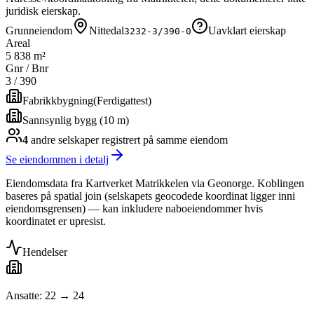
juridisk eierskap.
Grunneiendom
Nittedal
Uavklart eierskap
3232-3/390-0
Areal
5 838 m²
Gnr / Bnr
3
/
390
Fabrikkbygning
(
Ferdigattest
)
Sannsynlig bygg (10 m)
4
andre selskap
er
registrert på samme eiendom
Se eiendommen i detalj
Eiendomsdata fra Kartverket Matrikkelen via Geonorge. Koblingen
baseres på spatial join (selskapets geocodede koordinat ligger inni
eiendomsgrensen) — kan inkludere naboeiendommer hvis
koordinatet er upresist.
Hendelser
Ansatte: 22 → 24