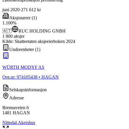
juni 2020
·
271 612 kr
Aksjonærer
(
1
)
1
.
100
%
🇦🇹
RUC HOLDING GNBH
1 800
aksjer
Kilde: Skatteetaten aksjeeierboken 2024
Underenheter
(
1
)
WÜRTH MODYF AS
Org.nr:
974105438
• HAGAN
Selskapsinformasjon
Adresse
Brennaveien 6
1481
HAGAN
Nittedal
,
Akershus