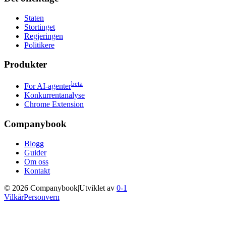
Staten
Stortinget
Regjeringen
Politikere
Produkter
beta
For AI-agenter
Konkurrentanalyse
Chrome Extension
Companybook
Blogg
Guider
Om oss
Kontakt
©
2026
Companybook
|
Utviklet av
0-1
Vilkår
Personvern