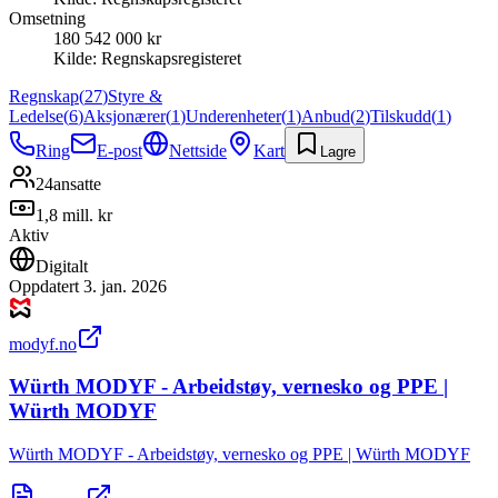
Omsetning
180 542 000 kr
Kilde:
Regnskapsregisteret
Regnskap
(
27
)
Styre &
Ledelse
(
6
)
Aksjonærer
(
1
)
Underenheter
(
1
)
Anbud
(
2
)
Tilskudd
(
1
)
Ring
E-post
Nettside
Kart
Lagre
24
ansatte
1,8 mill. kr
Aktiv
Digitalt
Oppdatert
3. jan. 2026
modyf.no
Würth MODYF - Arbeidstøy, vernesko og PPE |
Würth MODYF
Würth MODYF - Arbeidstøy, vernesko og PPE | Würth MODYF