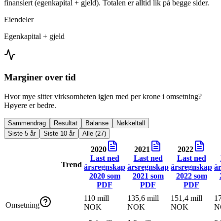
finansiert (egenkapital + gjeld). Totalen er alltid lik på begge sider.
Eiendeler
Egenkapital + gjeld
Marginer over tid
Hvor mye sitter virksomheten igjen med per krone i omsetning?
Høyere er bedre.
Sammendrag
Resultat
Balanse
Nøkkeltall
Siste 5 år
Siste 10 år
Alle (27)
2020
2021
2022
Last ned
Last ned
Last ned
Trend
årsregnskap
årsregnskap
årsregnskap
å
2020
som
2021
som
2022
som
PDF
PDF
PDF
110 mill
135,6 mill
151,4 mill
17
Omsetning
NOK
NOK
NOK
N