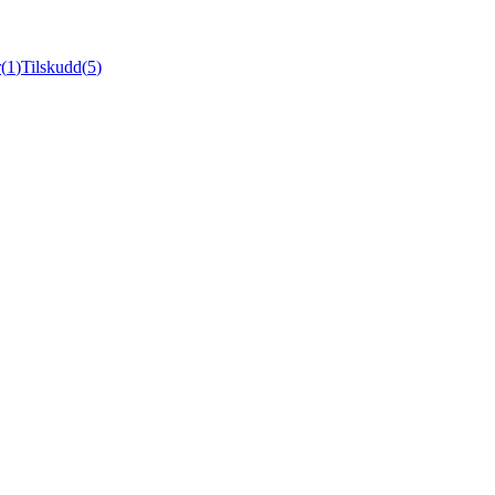
r
(
1
)
Tilskudd
(
5
)