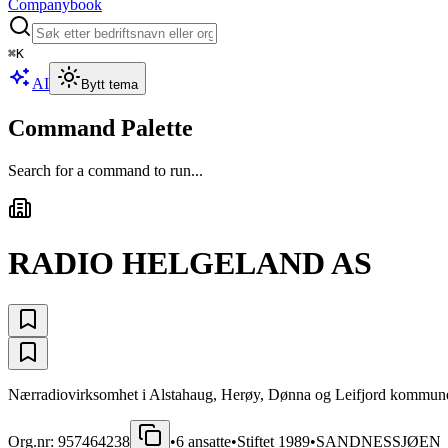
Companybook
⌘
K
AI
Bytt tema
Command Palette
Search for a command to run...
RADIO HELGELAND AS
Nærradiovirksomhet i Alstahaug, Herøy, Dønna og Leifjord kommun
Org.nr:
957464238
•
6
ansatte
•
Stiftet
1989
•
SANDNESSJØEN