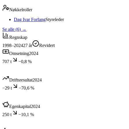
Nøkkelroller
Dag Ivar Forfang
Styreleder
Se alle (6)
→
Regnskap
1998–2024
27
år
Revidert
Omsetning
2024
707 t
−0,8 %
Driftsresultat
2024
−29 t
−70,6 %
Egenkapital
2024
250 t
−10,1 %