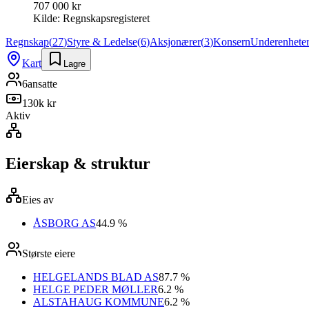
707 000 kr
Kilde:
Regnskapsregisteret
Regnskap
(
27
)
Styre & Ledelse
(
6
)
Aksjonærer
(
3
)
Konsern
Underenhete
Kart
Lagre
6
ansatte
130k kr
Aktiv
Eierskap & struktur
Eies av
ÅSBORG AS
44.9 %
Største eiere
HELGELANDS BLAD AS
87.7 %
HELGE PEDER MØLLER
6.2 %
ALSTAHAUG KOMMUNE
6.2 %