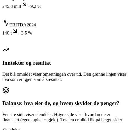
245,8 mill
−9,2 %
EBITDA
2024
140 t
−3,5 %
Inntekter og resultat
Det blå området viser omsetningen over tid. Den grønne linjen viser
hva som er igjen som årsresultat.
Balanse: hva eier de, og hvem skylder de penger?
Venstre side viser eiendeler. Høyre side viser hvordan de er
finansiert (egenkapital + gjeld). Totalen er alltid lik på begge sider.
Eiendeler