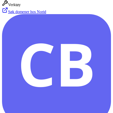
Verktøy
Søk domener hos Norid
CB