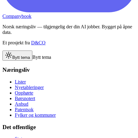
Companybook
Norsk næringsliv — tilgjengelig der din AI jobber. Bygget på åpne
data.
Et prosjekt fra
D&CO
Bytt tema
Bytt tema
Næringsliv
Lister
Nyetableringer
Opphørte
Børsnotert
Anbud
Patentsok
Fylker og kommuner
Det offentlige