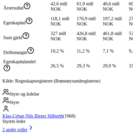
42,6 mill
61,9 mill
40,6 mill
69
Årsresultat
NOK
NOK
NOK
N
118,1 mill
176,9 mill
197,2 mill
27
Egenkapital
NOK
NOK
NOK
N
327 mill
426,8 mill
461,8 mill
53
Sum gjeld
NOK
NOK
NOK
N
10,2 %
11,2 %
7,1 %
9
Driftsmargin
Egenkapitalandel
26,5 %
29,3 %
29,9 %
3
Kilde: Regnskapsregisteret (Brønnøysundregistrene)
Styre og ledelse
Styre
Klas-Urban Nils Birger Hilberth
(
1968
)
Styrets leder
2
andre roller