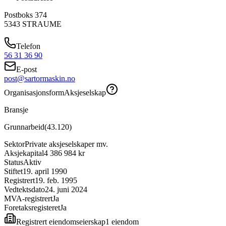
Postboks 374
5343
STRAUME
Telefon
56 31 36 90
E-post
post@sartormaskin.no
Organisasjonsform
Aksjeselskap
Bransje
Grunnarbeid
(
43.120
)
Sektor
Private aksjeselskaper mv.
Aksjekapital
4 386 984 kr
Status
Aktiv
Stiftet
19. april 1990
Registrert
19. feb. 1995
Vedtektsdato
24. juni 2024
MVA-registrert
Ja
Foretaksregisteret
Ja
Registrert eiendomseierskap
1
eiendom