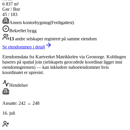
6 837 m²
Gnr / Bnr
45
/
183
Annen kontorbygning
(
Ferdigattest
)
Bekreftet bygg
13
andre selskap
er
registrert på samme eiendom
Se eiendommen i detalj
Eiendomsdata fra Kartverket Matrikkelen via Geonorge. Koblingen
baseres på spatial join (selskapets geocodede koordinat ligger inni
eiendomsgrensen) — kan inkludere naboeiendommer hvis
koordinatet er upresist.
Hendelser
Ansatte: 242 → 248
16. juli