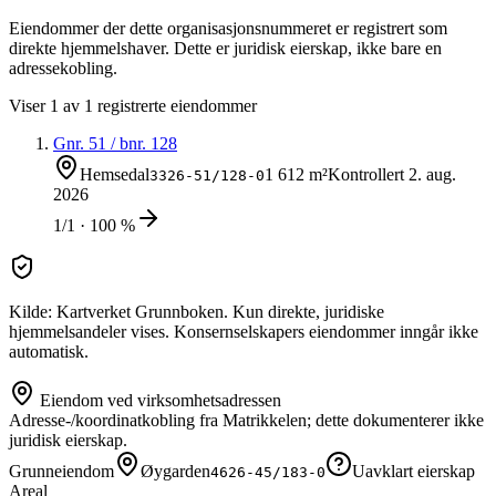
Eiendommer der dette organisasjonsnummeret er registrert som
direkte hjemmelshaver. Dette er juridisk eierskap, ikke bare en
adressekobling.
Viser
1
av
1
registrerte eiendommer
Gnr.
51
/ bnr.
128
Hemsedal
1 612 m²
Kontrollert
2. aug.
3326-51/128-0
2026
1/1 · 100 %
Kilde: Kartverket Grunnboken. Kun direkte, juridiske
hjemmelsandeler vises. Konsernselskapers eiendommer inngår ikke
automatisk.
Eiendom ved virksomhetsadressen
Adresse-/koordinatkobling fra Matrikkelen; dette dokumenterer ikke
juridisk eierskap.
Grunneiendom
Øygarden
Uavklart eierskap
4626-45/183-0
Areal