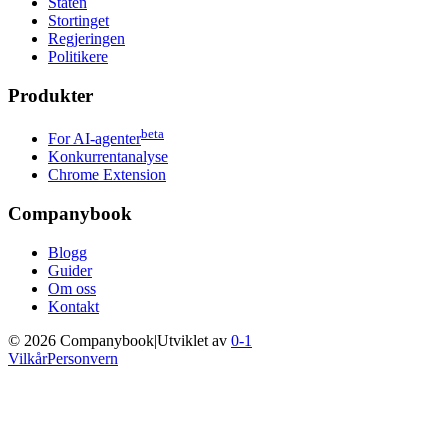
Staten
Stortinget
Regjeringen
Politikere
Produkter
beta
For AI-agenter
Konkurrentanalyse
Chrome Extension
Companybook
Blogg
Guider
Om oss
Kontakt
©
2026
Companybook
|
Utviklet av
0-1
Vilkår
Personvern