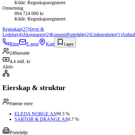
Kilde:
Regnskapsregisteret
Omsetning
894 724 000 kr
Kilde:
Regnskapsregisteret
Regnskap
(
27
)
Styre &
Ledelse
(
4
)
Aksjonærer
(
2
)
Konsern
Portefølje
(
2
)
Underenheter
(
1
)
Anbud
Ring
E-post
Kart
Lagre
248
ansatte
4,4 mill. kr
Aktiv
Eierskap & struktur
Største eiere
ELEDA NORGE AS
99.3 %
SARTOR & DRANGE AS
0.7 %
Portefølje