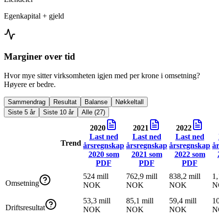
Egenkapital + gjeld
Marginer over tid
Hvor mye sitter virksomheten igjen med per krone i omsetning?
Høyere er bedre.
Sammendrag
Resultat
Balanse
Nøkkeltall
Siste 5 år
Siste 10 år
Alle (27)
2020
2021
2022
Last ned
Last ned
Last ned
Trend
årsregnskap
årsregnskap
årsregnskap
å
2020
som
2021
som
2022
som
PDF
PDF
PDF
524 mill
762,9 mill
838,2 mill
1,
Omsetning
NOK
NOK
NOK
N
53,3 mill
85,1 mill
59,4 mill
10
Driftsresultat
NOK
NOK
NOK
N