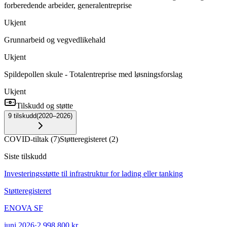
forberedende arbeider, generalentreprise
Ukjent
Grunnarbeid og vegvedlikehald
Ukjent
Spildepollen skule - Totalentreprise med løsningsforslag
Ukjent
Tilskudd og støtte
9
tilskudd
(
2020–2026
)
COVID-tiltak
(
7
)
Støtteregisteret
(
2
)
Siste tilskudd
Investeringsstøtte til infrastruktur for lading eller tanking
Støtteregisteret
ENOVA SF
juni 2026
·
2 998 800 kr