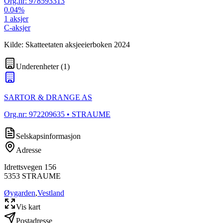
Org.nr:
978593313
0.04
%
1
aksjer
C-aksjer
Kilde: Skatteetaten aksjeeierboken 2024
Underenheter
(
1
)
SARTOR & DRANGE AS
Org.nr:
972209635
• STRAUME
Selskapsinformasjon
Adresse
Idrettsvegen 156
5353
STRAUME
Øygarden
,
Vestland
Vis kart
Postadresse