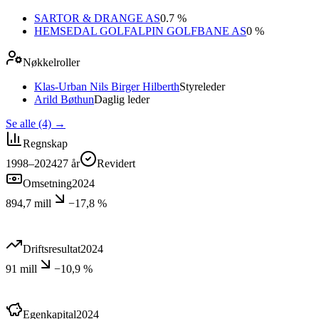
SARTOR & DRANGE AS
0.7 %
HEMSEDAL GOLFALPIN GOLFBANE AS
0 %
Nøkkelroller
Klas-Urban Nils Birger Hilberth
Styreleder
Arild Bøthun
Daglig leder
Se alle (4)
→
Regnskap
1998–2024
27
år
Revidert
Omsetning
2024
894,7 mill
−17,8 %
Driftsresultat
2024
91 mill
−10,9 %
Egenkapital
2024