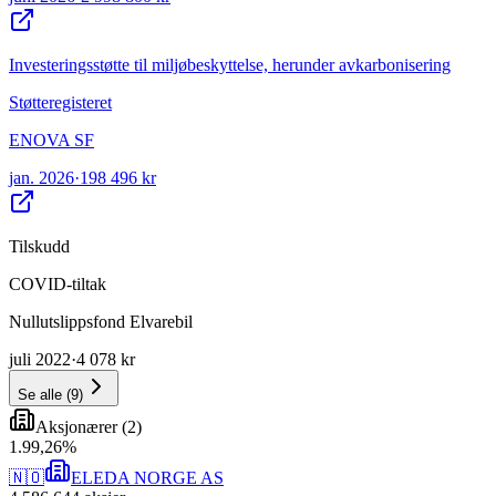
Investeringsstøtte til miljøbeskyttelse, herunder avkarbonisering
Støtteregisteret
ENOVA SF
jan. 2026
·
198 496 kr
Tilskudd
COVID-tiltak
Nullutslippsfond Elvarebil
juli 2022
·
4 078 kr
Se alle
(
9
)
Aksjonærer
(
2
)
1
.
99,26
%
🇳🇴
ELEDA NORGE AS