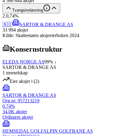
4 586 644
aksjer
Tvangsinnløsning
2
.
0,74
%
🇳🇴
SARTOR & DRANGE AS
33 994
aksjer
Kilde: Skatteetaten aksjeeierboken 2024
Konsernstruktur
ELEDA NORGE AS
99
% ↓
SARTOR & DRANGE AS
1
morselskap
Eier aksjer i
(
2
)
SARTOR & DRANGE AS
Org.nr:
957213219
0.74
%
34.0K
aksjer
Ordinære aksjer
HEMSEDAL GOLFALPIN GOLFBANE AS