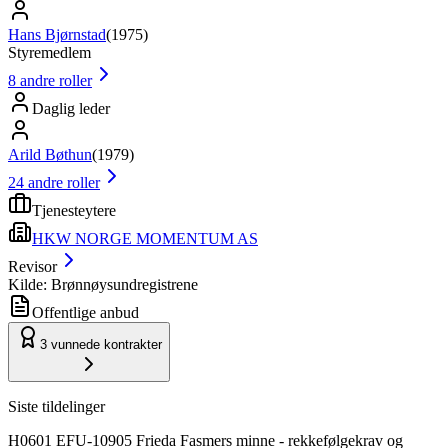
Hans Bjørnstad
(
1975
)
Styremedlem
8
andre roller
Daglig leder
Arild Bøthun
(
1979
)
24
andre roller
Tjenesteytere
HKW NORGE MOMENTUM AS
Revisor
Kilde: Brønnøysundregistrene
Offentlige anbud
3
vunnede kontrakter
Siste tildelinger
H0601 EFU-10905 Frieda Fasmers minne - rekkefølgekrav og