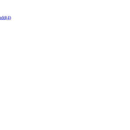
udd
(
4
)