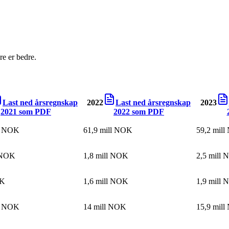
e er bedre.
Last ned årsregnskap
2022
Last ned årsregnskap
2023
2021
som PDF
2022
som PDF
ll NOK
61,9 mill NOK
59,2 mil
l NOK
1,8 mill NOK
2,5 mill
OK
1,6 mill NOK
1,9 mill
ll NOK
14 mill NOK
15,9 mil