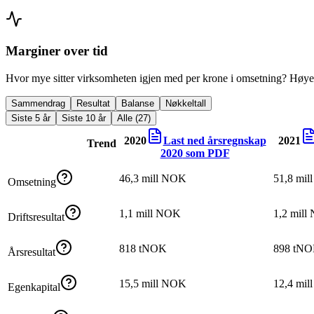
Marginer over tid
Hvor mye sitter virksomheten igjen med per krone i omsetning? Høyer
Sammendrag
Resultat
Balanse
Nøkkeltall
Siste 5 år
Siste 10 år
Alle (27)
2020
Last ned årsregnskap
2021
Trend
2020
som PDF
46,3 mill NOK
51,8 mi
Omsetning
1,1 mill NOK
1,2 mil
Driftsresultat
818 tNOK
898 tN
Årsresultat
15,5 mill NOK
12,4 mi
Egenkapital