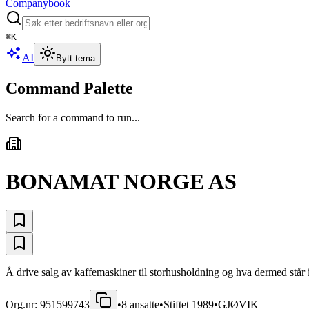
Companybook
⌘
K
AI
Bytt tema
Command Palette
Search for a command to run...
BONAMAT NORGE AS
Å drive salg av kaffemaskiner til storhusholdning og hva dermed står i
Org.nr:
951599743
•
8
ansatte
•
Stiftet
1989
•
GJØVIK