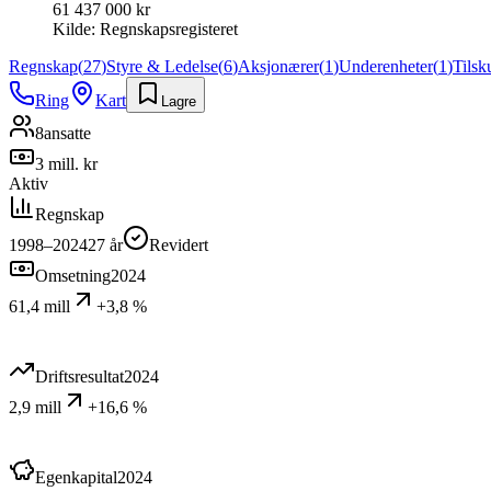
61 437 000 kr
Kilde:
Regnskapsregisteret
Regnskap
(
27
)
Styre & Ledelse
(
6
)
Aksjonærer
(
1
)
Underenheter
(
1
)
Tilsk
Ring
Kart
Lagre
8
ansatte
3 mill. kr
Aktiv
Regnskap
1998–2024
27
år
Revidert
Omsetning
2024
61,4 mill
+3,8 %
Driftsresultat
2024
2,9 mill
+16,6 %
Egenkapital
2024