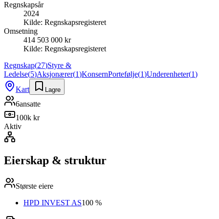
Regnskapsår
2024
Kilde:
Regnskapsregisteret
Omsetning
414 503 000 kr
Kilde:
Regnskapsregisteret
Regnskap
(
27
)
Styre &
Ledelse
(
5
)
Aksjonærer
(
1
)
Konsern
Portefølje
(
1
)
Underenheter
(
1
)
Kart
Lagre
6
ansatte
100k kr
Aktiv
Eierskap & struktur
Største eiere
HPD INVEST AS
100 %