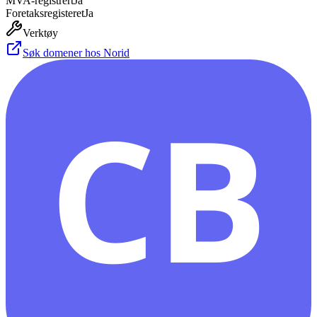
MVA-registrert
Ja
Foretaksregisteret
Ja
Verktøy
Søk domener hos Norid
CB