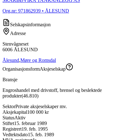
SKARBØVIKA TANKANLEGG AS
Org.nr:
971862939
• ÅLESUND
Selskapsinformasjon
Adresse
Stenvågneset
6006
ÅLESUND
Ålesund
,
Møre og Romsdal
Organisasjonsform
Aksjeselskap
Bransje
Engroshandel med drivstoff, brensel og beslektede
produkter
(
46.810
)
Sektor
Private aksjeselskaper mv.
Aksjekapital
100 000 kr
Status
Aktiv
Stiftet
15. februar 1989
Registrert
19. feb. 1995
Vedtektsdato
15. feb. 1989