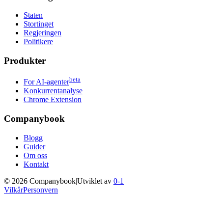
Staten
Stortinget
Regjeringen
Politikere
Produkter
beta
For AI-agenter
Konkurrentanalyse
Chrome Extension
Companybook
Blogg
Guider
Om oss
Kontakt
©
2026
Companybook
|
Utviklet av
0-1
Vilkår
Personvern