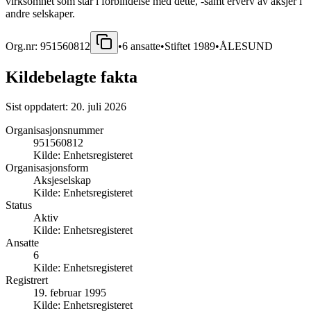
virksomhet som står i forbindelse med dette, -samt erverv av aksjer i
andre selskaper.
Org.nr:
951560812
•
6
ansatte
•
Stiftet
1989
•
ÅLESUND
Kildebelagte fakta
Sist oppdatert:
20. juli 2026
Organisasjonsnummer
951560812
Kilde:
Enhetsregisteret
Organisasjonsform
Aksjeselskap
Kilde:
Enhetsregisteret
Status
Aktiv
Kilde:
Enhetsregisteret
Ansatte
6
Kilde:
Enhetsregisteret
Registrert
19. februar 1995
Kilde:
Enhetsregisteret