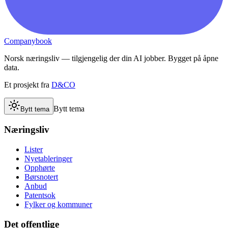
Companybook
Norsk næringsliv — tilgjengelig der din AI jobber. Bygget på åpne
data.
Et prosjekt fra
D&CO
Bytt tema
Bytt tema
Næringsliv
Lister
Nyetableringer
Opphørte
Børsnotert
Anbud
Patentsok
Fylker og kommuner
Det offentlige