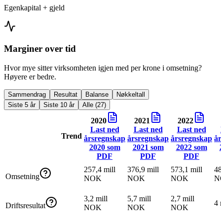
Egenkapital + gjeld
Marginer over tid
Hvor mye sitter virksomheten igjen med per krone i omsetning?
Høyere er bedre.
Sammendrag
Resultat
Balanse
Nøkkeltall
Siste 5 år
Siste 10 år
Alle (27)
2020
2021
2022
Last ned
Last ned
Last ned
Trend
årsregnskap
årsregnskap
årsregnskap
å
2020
som
2021
som
2022
som
PDF
PDF
PDF
257,4 mill
376,9 mill
573,1 mill
48
Omsetning
NOK
NOK
NOK
N
3,2 mill
5,7 mill
2,7 mill
4
Driftsresultat
NOK
NOK
NOK