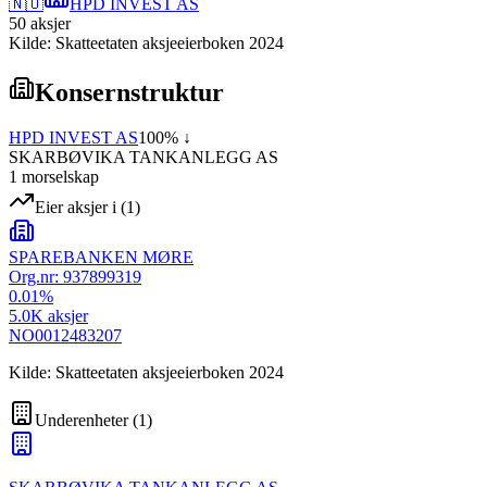
🇳🇴
HPD INVEST AS
50
aksjer
Kilde: Skatteetaten aksjeeierboken 2024
Konsernstruktur
HPD INVEST AS
100
% ↓
SKARBØVIKA TANKANLEGG AS
1
morselskap
Eier aksjer i
(
1
)
SPAREBANKEN MØRE
Org.nr:
937899319
0.01
%
5.0K
aksjer
NO0012483207
Kilde: Skatteetaten aksjeeierboken 2024
Underenheter
(
1
)