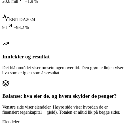
20,6 mill
+1,9 %
EBITDA
2024
9 t
+98,2 %
Inntekter og resultat
Det blå området viser omsetningen over tid. Den grønne linjen viser
hva som er igjen som årsresultat.
Balanse: hva eier de, og hvem skylder de penger?
Venstre side viser eiendeler. Høyre side viser hvordan de er
finansiert (egenkapital + gjeld). Totalen er alltid lik på begge sider.
Eiendeler