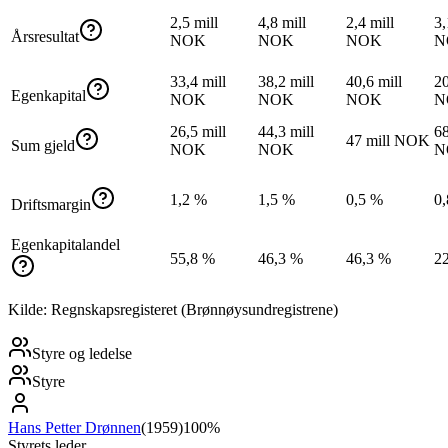
2,5 mill
4,8 mill
2,4 mill
3,
Årsresultat
NOK
NOK
NOK
N
33,4 mill
38,2 mill
40,6 mill
20
Egenkapital
NOK
NOK
NOK
N
26,5 mill
44,3 mill
68
47 mill NOK
Sum gjeld
NOK
NOK
N
1,2 %
1,5 %
0,5 %
0
Driftsmargin
Egenkapitalandel
55,8 %
46,3 %
46,3 %
2
Kilde: Regnskapsregisteret (Brønnøysundregistrene)
Styre og ledelse
Styre
Hans Petter Drønnen
(
1959
)
100%
Styrets leder