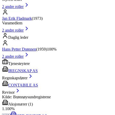
2
andre roller
Jan Erik Fladmark
(
1973
)
Varamedlem
2
andre roller
Daglig leder
Hans Petter Drønnen
(
1959
)
100%
2
andre roller
Tjenesteytere
IREGNSKAP AS
Regnskapsfører
CONTABILE AS
Revisor
Kilde: Brønnøysundregistrene
Aksjonærer
(
1
)
1
.
100
%