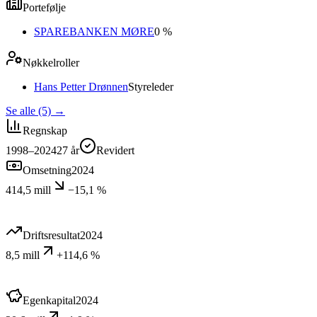
Portefølje
SPAREBANKEN MØRE
0 %
Nøkkelroller
Hans Petter Drønnen
Styreleder
Se alle (5)
→
Regnskap
1998–2024
27
år
Revidert
Omsetning
2024
414,5 mill
−15,1 %
Driftsresultat
2024
8,5 mill
+114,6 %
Egenkapital
2024