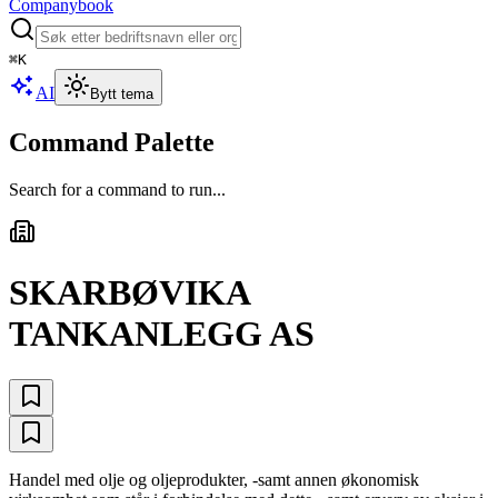
Companybook
⌘
K
AI
Bytt tema
Command Palette
Search for a command to run...
SKARBØVIKA
TANKANLEGG AS
Handel med olje og oljeprodukter, -samt annen økonomisk