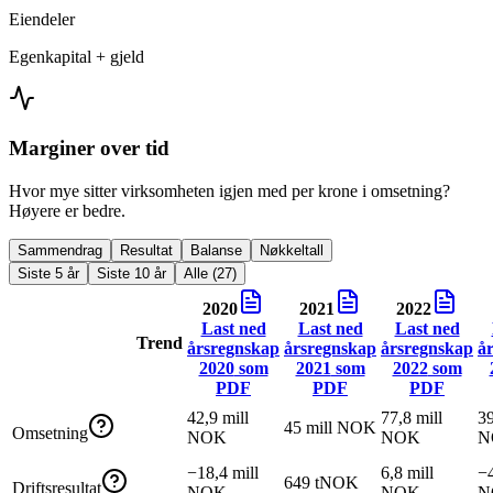
Eiendeler
Egenkapital + gjeld
Marginer over tid
Hvor mye sitter virksomheten igjen med per krone i omsetning?
Høyere er bedre.
Sammendrag
Resultat
Balanse
Nøkkeltall
Siste 5 år
Siste 10 år
Alle (27)
2020
2021
2022
Last ned
Last ned
Last ned
Trend
årsregnskap
årsregnskap
årsregnskap
å
2020
som
2021
som
2022
som
PDF
PDF
PDF
42,9 mill
77,8 mill
39
45 mill NOK
Omsetning
NOK
NOK
N
−18,4 mill
6,8 mill
−4
649 tNOK
Driftsresultat
NOK
NOK
N