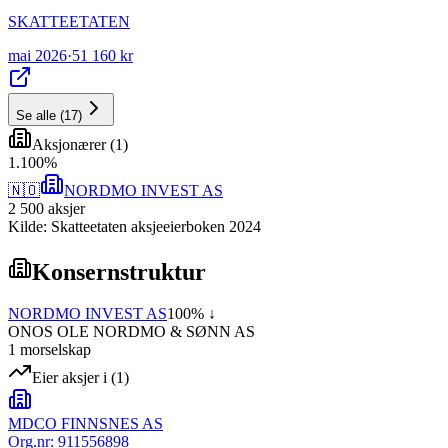
SKATTEETATEN
mai 2026
·
51 160 kr
Se alle
(
17
)
Aksjonærer
(
1
)
1
.
100
%
🇳🇴
NORDMO INVEST AS
2 500
aksjer
Kilde: Skatteetaten aksjeeierboken 2024
Konsernstruktur
NORDMO INVEST AS
100
% ↓
ONOS OLE NORDMO & SØNN AS
1
morselskap
Eier aksjer i
(
1
)
MDCO FINNSNES AS
Org.nr:
911556898