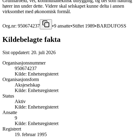
Grunnarbeid, vei, kommunalteknisk utbygging, og det som naturlig
hører inn under dette. Videre skal selskapet kunne delta i annen
virksomhet med økonomisk formål.
Org.nr:
950674237
•
9
ansatte
•
Stiftet
1989
•
BARDUFOSS
Kildebelagte fakta
Sist oppdatert:
20. juli 2026
Organisasjonsnummer
950674237
Kilde:
Enhetsregisteret
Organisasjonsform
Aksjeselskap
Kilde:
Enhetsregisteret
Status
Aktiv
Kilde:
Enhetsregisteret
Ansatte
9
Kilde:
Enhetsregisteret
Registrert
19. februar 1995