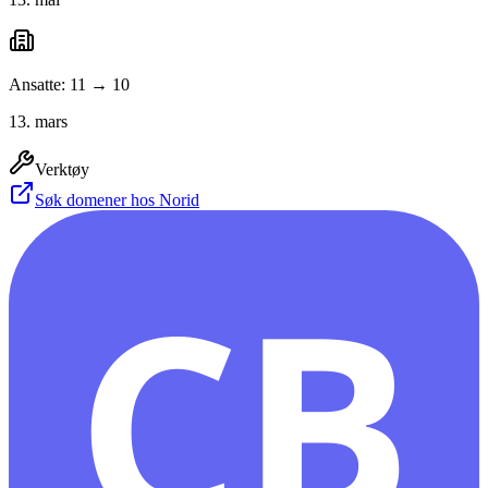
Ansatte: 11 → 10
13. mars
Verktøy
Søk domener hos Norid
CB