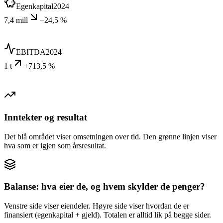
Egenkapital
2024
7,4 mill
−24,5 %
EBITDA
2024
1 t
+713,5 %
Inntekter og resultat
Det blå området viser omsetningen over tid. Den grønne linjen viser
hva som er igjen som årsresultat.
Balanse: hva eier de, og hvem skylder de penger?
Venstre side viser eiendeler. Høyre side viser hvordan de er
finansiert (egenkapital + gjeld). Totalen er alltid lik på begge sider.