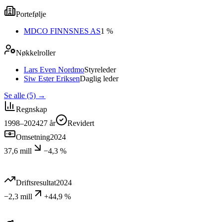
Portefølje
MDCO FINNSNES AS
1 %
Nøkkelroller
Lars Even Nordmo
Styreleder
Siw Ester Eriksen
Daglig leder
Se alle (5)
→
Regnskap
1998–2024
27
år
Revidert
Omsetning
2024
37,6 mill
−4,3 %
Driftsresultat
2024
−2,3 mill
+44,9 %