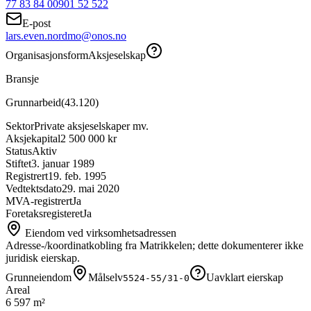
77 83 84 00
901 52 522
E-post
lars.even.nordmo@onos.no
Organisasjonsform
Aksjeselskap
Bransje
Grunnarbeid
(
43.120
)
Sektor
Private aksjeselskaper mv.
Aksjekapital
2 500 000 kr
Status
Aktiv
Stiftet
3. januar 1989
Registrert
19. feb. 1995
Vedtektsdato
29. mai 2020
MVA-registrert
Ja
Foretaksregisteret
Ja
Eiendom ved virksomhetsadressen
Adresse-/koordinatkobling fra Matrikkelen; dette dokumenterer ikke
juridisk eierskap.
Grunneiendom
Målselv
Uavklart eierskap
5524-55/31-0
Areal
6 597 m²