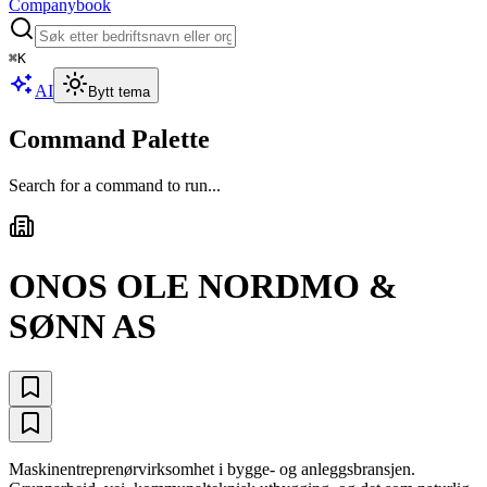
Companybook
⌘
K
AI
Bytt tema
Command Palette
Search for a command to run...
ONOS OLE NORDMO &
SØNN AS
Maskinentreprenørvirksomhet i bygge- og anleggsbransjen.