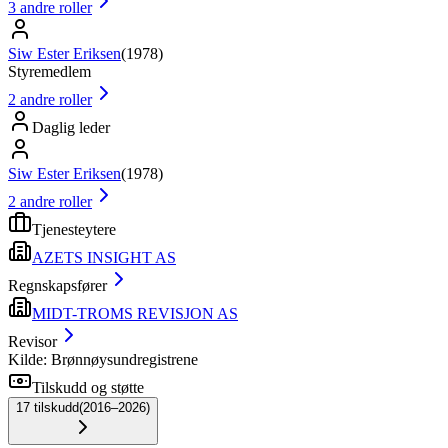
3
andre roller
Siw Ester Eriksen
(
1978
)
Styremedlem
2
andre roller
Daglig leder
Siw Ester Eriksen
(
1978
)
2
andre roller
Tjenesteytere
AZETS INSIGHT AS
Regnskapsfører
MIDT-TROMS REVISJON AS
Revisor
Kilde: Brønnøysundregistrene
Tilskudd og støtte
17
tilskudd
(
2016–2026
)