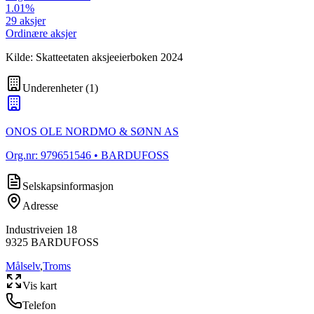
1.01
%
29
aksjer
Ordinære aksjer
Kilde: Skatteetaten aksjeeierboken 2024
Underenheter
(
1
)
ONOS OLE NORDMO & SØNN AS
Org.nr:
979651546
• BARDUFOSS
Selskapsinformasjon
Adresse
Industriveien 18
9325
BARDUFOSS
Målselv
,
Troms
Vis kart
Telefon