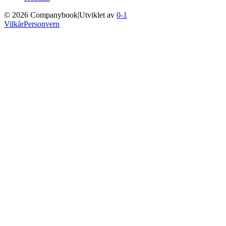
©
2026
Companybook
|
Utviklet av
0-1
Vilkår
Personvern