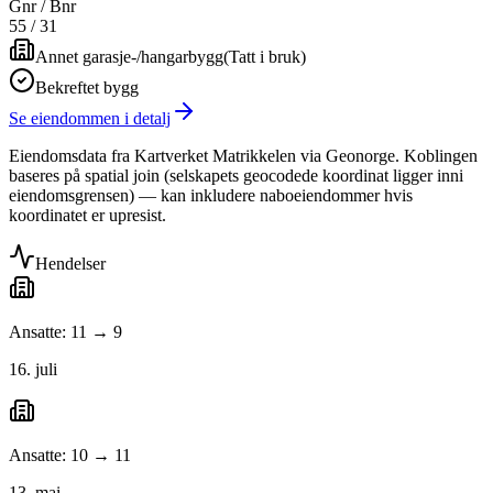
Gnr / Bnr
55
/
31
Annet garasje-/hangarbygg
(
Tatt i bruk
)
Bekreftet bygg
Se eiendommen i detalj
Eiendomsdata fra Kartverket Matrikkelen via Geonorge. Koblingen
baseres på spatial join (selskapets geocodede koordinat ligger inni
eiendomsgrensen) — kan inkludere naboeiendommer hvis
koordinatet er upresist.
Hendelser
Ansatte: 11 → 9
16. juli
Ansatte: 10 → 11
13. mai