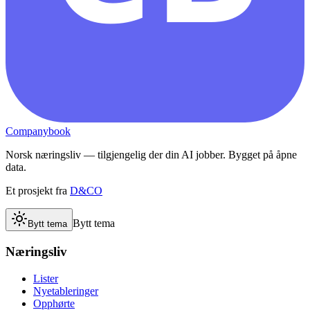
Companybook
Norsk næringsliv — tilgjengelig der din AI jobber. Bygget på åpne
data.
Et prosjekt fra
D&CO
Bytt tema
Bytt tema
Næringsliv
Lister
Nyetableringer
Opphørte