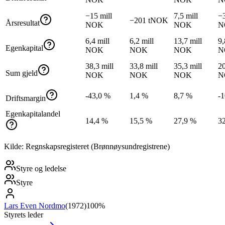
−15 mill
7,5 mill
−3
−201 tNOK
Årsresultat
NOK
NOK
N
6,4 mill
6,2 mill
13,7 mill
9,
Egenkapital
NOK
NOK
NOK
N
38,3 mill
33,8 mill
35,3 mill
20
Sum gjeld
NOK
NOK
NOK
N
-43,0 %
1,4 %
8,7 %
-
Driftsmargin
Egenkapitalandel
14,4 %
15,5 %
27,9 %
3
Kilde: Regnskapsregisteret (Brønnøysundregistrene)
Styre og ledelse
Styre
Lars Even Nordmo
(
1972
)
100%
Styrets leder