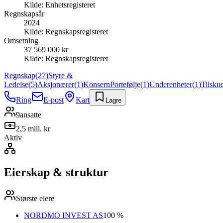
Kilde:
Enhetsregisteret
Regnskapsår
2024
Kilde:
Regnskapsregisteret
Omsetning
37 569 000 kr
Kilde:
Regnskapsregisteret
Regnskap
(
27
)
Styre &
Ledelse
(
5
)
Aksjonærer
(
1
)
Konsern
Portefølje
(
1
)
Underenheter
(
1
)
Tilsku
Ring
E-post
Kart
Lagre
9
ansatte
2,5 mill. kr
Aktiv
Eierskap & struktur
Største eiere
NORDMO INVEST AS
100 %