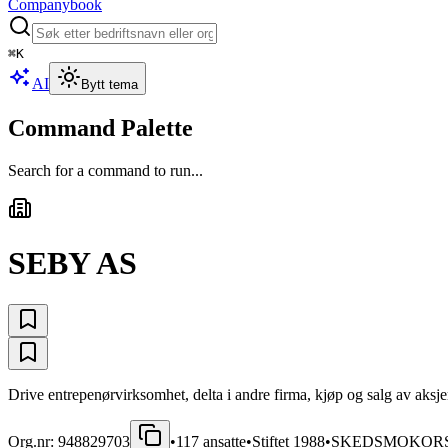
Companybook
⌘
K
AI
Bytt tema
Command Palette
Search for a command to run...
SEBY AS
Drive entrepenørvirksomhet, delta i andre firma, kjøp og salg av aksje
Org.nr:
948829703
•
117
ansatte
•
Stiftet
1988
•
SKEDSMOKOR