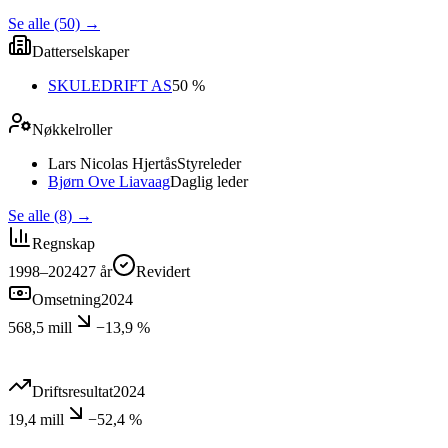
Se alle (50)
→
Datterselskaper
SKULEDRIFT AS
50 %
Nøkkelroller
Lars Nicolas Hjertås
Styreleder
Bjørn Ove Liavaag
Daglig leder
Se alle (8)
→
Regnskap
1998–2024
27
år
Revidert
Omsetning
2024
568,5 mill
−13,9 %
Driftsresultat
2024
19,4 mill
−52,4 %