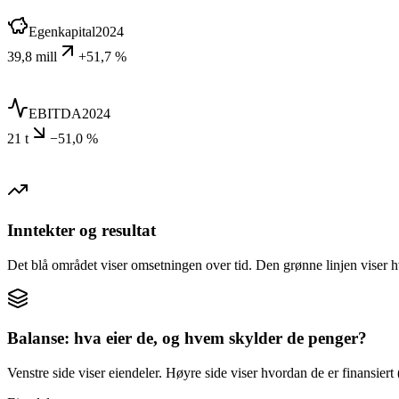
Egenkapital
2024
39,8 mill
+51,7 %
EBITDA
2024
21 t
−51,0 %
Inntekter og resultat
Det blå området viser omsetningen over tid. Den grønne linjen viser h
Balanse: hva eier de, og hvem skylder de penger?
Venstre side viser eiendeler. Høyre side viser hvordan de er finansiert (