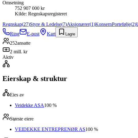
Omsetning
752 907 000 kr
Kilde:
Regnskapsregisteret
Regnskap
(
27
)
Styre & Ledelse
(
7
)
Aksjonærer
(
1
)
Konsern
Portefølje
(
2
)
Ring
E-post
Kart
Lagre
252
ansatte
2 mill. kr
Aktiv
Eierskap & struktur
Eies av
Veidekke ASA
100 %
Største eiere
VEIDEKKE ENTREPRENØR AS
100 %