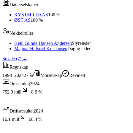
Datterselskaper
KYSTMILJØ AS
100 %
ØST AS
100 %
Nøkkelroller
Ketil Gunde Hansen Andersen
Styreleder
Magnar Hafsrød Kristiansen
Daglig leder
Se alle (7)
→
Regnskap
1998–2024
27
år
Morselskap
Revidert
Omsetning
2024
752,9 mill
−8,5 %
Driftsresultat
2024
16,1 mill
−68,4 %