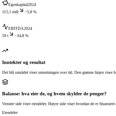
Egenkapital
2024
115,1 mill
−5,8 %
EBITDA
2024
59 t
−34,8 %
Inntekter og resultat
Det blå området viser omsetningen over tid. Den grønne linjen viser h
Balanse: hva eier de, og hvem skylder de penger?
Venstre side viser eiendeler. Høyre side viser hvordan de er finansiert (
Eiendeler