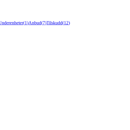
Underenheter
(
1
)
Anbud
(
7
)
Tilskudd
(
12
)