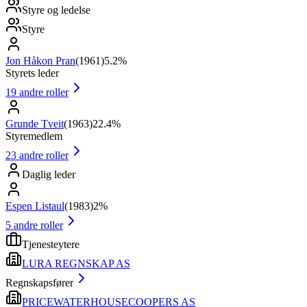
Styre og ledelse
Styre
Jon Håkon Pran
(
1961
)
5.2%
Styrets leder
19
andre roller
Grunde Tveit
(
1963
)
22.4%
Styremedlem
23
andre roller
Daglig leder
Espen Listaul
(
1983
)
2%
5
andre roller
Tjenesteytere
LURA REGNSKAP AS
Regnskapsfører
PRICEWATERHOUSECOOPERS AS