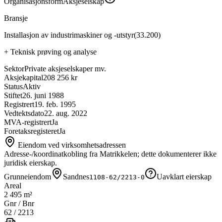
Organisasjonsform
Aksjeselskap
Bransje
Installasjon av industrimaskiner og -utstyr
(
33.200
)
+
Teknisk prøving og analyse
Sektor
Private aksjeselskaper mv.
Aksjekapital
208 256 kr
Status
Aktiv
Stiftet
26. juni 1988
Registrert
19. feb. 1995
Vedtektsdato
22. aug. 2022
MVA-registrert
Ja
Foretaksregisteret
Ja
Eiendom ved virksomhetsadressen
Adresse-/koordinatkobling fra Matrikkelen; dette dokumenterer ikke
juridisk eierskap.
Grunneiendom
Sandnes
Uavklart eierskap
1108-62/2213-0
Areal
2 495 m²
Gnr / Bnr
62
/
2213