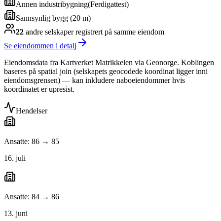
Annen industribygning
(
Ferdigattest
)
Sannsynlig bygg (20 m)
22
andre selskap
er
registrert på samme eiendom
Se eiendommen i detalj
Eiendomsdata fra Kartverket Matrikkelen via Geonorge. Koblingen
baseres på spatial join (selskapets geocodede koordinat ligger inni
eiendomsgrensen) — kan inkludere naboeiendommer hvis
koordinatet er upresist.
Hendelser
Ansatte: 86 → 85
16. juli
Ansatte: 84 → 86
13. juni