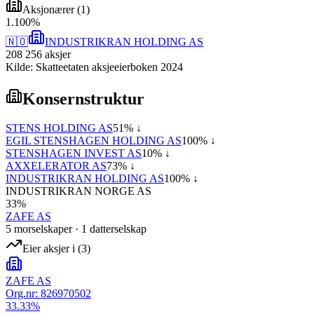
Aksjonærer
(
1
)
1
.
100
%
🇳🇴
INDUSTRIKRAN HOLDING AS
208 256
aksjer
Kilde: Skatteetaten aksjeeierboken 2024
Konsernstruktur
STENS HOLDING AS
51
% ↓
EGIL STENSHAGEN HOLDING AS
100
% ↓
STENSHAGEN INVEST AS
10
% ↓
AXXELERATOR AS
73
% ↓
INDUSTRIKRAN HOLDING AS
100
% ↓
INDUSTRIKRAN NORGE AS
33
%
ZAFE AS
5
morselskap
er
·
1
datterselskap
Eier aksjer i
(
3
)
ZAFE AS
Org.nr:
826970502
33.33
%