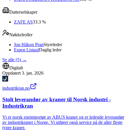
Datterselskaper
ZAFE AS
33.3 %
Nøkkelroller
Jon Håkon Pran
Styreleder
Espen Listaul
Daglig leder
Se alle (5)
→
Digitalt
Oppdatert
3. jan. 2026
industrikran.no
Stolt leverandør av kraner til Norsk industri -
Industrikran
Vi er norsk eneimportør av ABUS kraner og er ledende leverandør
av industrikraner i Norge. Vi utfører også service på de aller fleste
typer kraner.