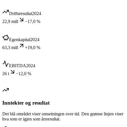
Driftsresultat
2024
22,9 mill
−17,0 %
Egenkapital
2024
63,3 mill
+19,0 %
EBITDA
2024
26 t
−12,0 %
Inntekter og resultat
Det blå området viser omsetningen over tid. Den grønne linjen viser
hva som er igjen som årsresultat.