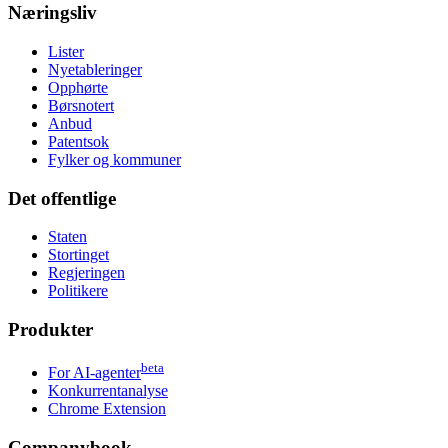
Næringsliv
Lister
Nyetableringer
Opphørte
Børsnotert
Anbud
Patentsok
Fylker og kommuner
Det offentlige
Staten
Stortinget
Regjeringen
Politikere
Produkter
beta
For AI-agenter
Konkurrentanalyse
Chrome Extension
Companybook