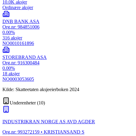
10.0K
aksjer
Ordinære aksjer
DNB BANK ASA
Org.nr:
984851006
0.00
%
316
aksjer
NO0010161896
STOREBRAND ASA
Org.nr:
916300484
0.00
%
18
aksjer
NO0003053605
Kilde: Skatteetaten aksjeeierboken 2024
Underenheter
(
10
)
INDUSTRIKRAN NORGE AS AVD AGDER
Org.nr:
993272159
• KRISTIANSAND S