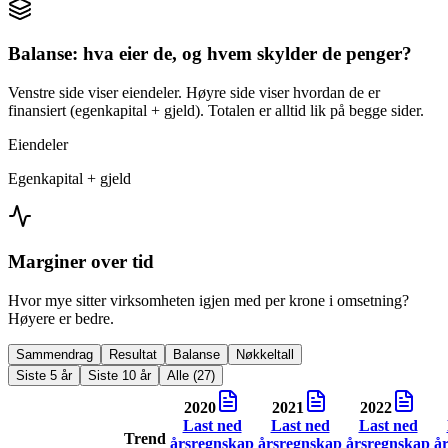
Balanse: hva eier de, og hvem skylder de penger?
Venstre side viser eiendeler. Høyre side viser hvordan de er
finansiert (egenkapital + gjeld). Totalen er alltid lik på begge sider.
Eiendeler
Egenkapital + gjeld
Marginer over tid
Hvor mye sitter virksomheten igjen med per krone i omsetning?
Høyere er bedre.
Sammendrag
Resultat
Balanse
Nøkkeltall
Siste 5 år
Siste 10 år
Alle (27)
2020
2021
2022
Last ned
Last ned
Last ned
Trend
årsregnskap
årsregnskap
årsregnskap
å