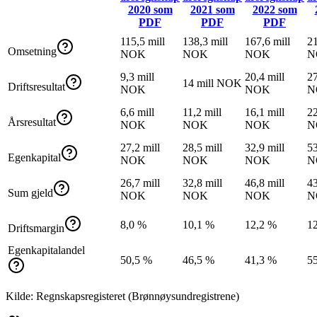
2020
som
2021
som
2022
som
PDF
PDF
PDF
115,5 mill
138,3 mill
167,6 mill
21
Omsetning
NOK
NOK
NOK
N
9,3 mill
20,4 mill
27
14 mill NOK
Driftsresultat
NOK
NOK
N
6,6 mill
11,2 mill
16,1 mill
22
Årsresultat
NOK
NOK
NOK
N
27,2 mill
28,5 mill
32,9 mill
53
Egenkapital
NOK
NOK
NOK
N
26,7 mill
32,8 mill
46,8 mill
43
Sum gjeld
NOK
NOK
NOK
N
8,0 %
10,1 %
12,2 %
1
Driftsmargin
Egenkapitalandel
50,5 %
46,5 %
41,3 %
5
Kilde: Regnskapsregisteret (Brønnøysundregistrene)