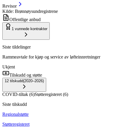
Revisor
Kilde: Brønnøysundregistrene
Offentlige anbud
1
vunnede kontrakter
Siste tildelinger
Rammeavtale for kjøp og service av løfteinnretninger
Ukjent
Tilskudd og støtte
12
tilskudd
(
2020–2026
)
COVID-tiltak
(
6
)
Støtteregisteret
(
6
)
Siste tilskudd
Regionalstøtte
Støtteregisteret