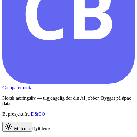
CB
Companybook
Norsk næringsliv — tilgjengelig der din AI jobber. Bygget på åpne
data.
Et prosjekt fra
D&CO
Bytt tema
Bytt tema