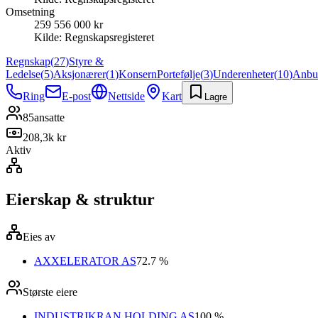
Omsetning
259 556 000 kr
Kilde:
Regnskapsregisteret
Regnskap
(
27
)
Styre &
Ledelse
(
5
)
Aksjonærer
(
1
)
Konsern
Portefølje
(
3
)
Underenheter
(
10
)
Anbu
Ring
E-post
Nettside
Kart
Lagre
85
ansatte
208,3k kr
Aktiv
Eierskap & struktur
Eies av
AXXELERATOR AS
72.7 %
Største eiere
INDUSTRIKRAN HOLDING AS
100 %