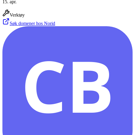
15. apr.
Verktøy
Søk domener hos Norid
CB