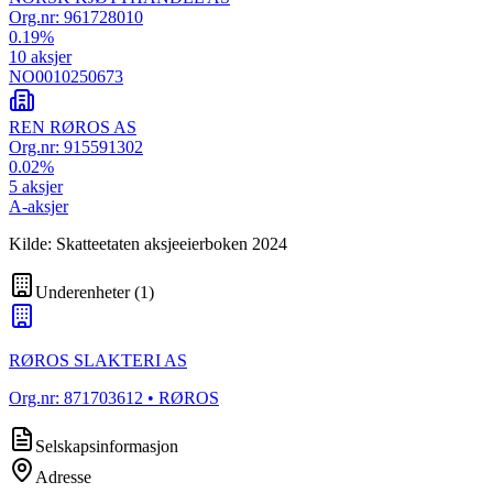
Org.nr:
961728010
0.19
%
10
aksjer
NO0010250673
REN RØROS AS
Org.nr:
915591302
0.02
%
5
aksjer
A-aksjer
Kilde: Skatteetaten aksjeeierboken 2024
Underenheter
(
1
)
RØROS SLAKTERI AS
Org.nr:
871703612
• RØROS
Selskapsinformasjon
Adresse