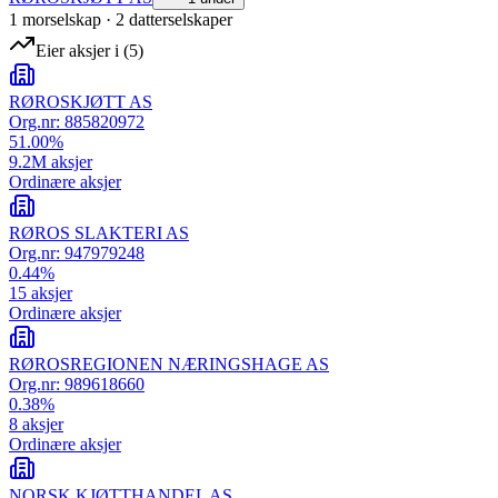
1
morselskap
·
2
datterselskap
er
Eier aksjer i
(
5
)
RØROSKJØTT AS
Org.nr:
885820972
51.00
%
9.2M
aksjer
Ordinære aksjer
RØROS SLAKTERI AS
Org.nr:
947979248
0.44
%
15
aksjer
Ordinære aksjer
RØROSREGIONEN NÆRINGSHAGE AS
Org.nr:
989618660
0.38
%
8
aksjer
Ordinære aksjer
NORSK KJØTTHANDEL AS