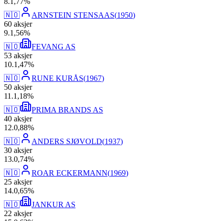
8
.
1,77
%
🇳🇴
ARNSTEIN STENSAAS
(
1950
)
60
aksjer
9
.
1,56
%
🇳🇴
FEVANG AS
53
aksjer
10
.
1,47
%
🇳🇴
RUNE KURÅS
(
1967
)
50
aksjer
11
.
1,18
%
🇳🇴
PRIMA BRANDS AS
40
aksjer
12
.
0,88
%
🇳🇴
ANDERS SJØVOLD
(
1937
)
30
aksjer
13
.
0,74
%
🇳🇴
ROAR ECKERMANN
(
1969
)
25
aksjer
14
.
0,65
%
🇳🇴
JANKUR AS
22
aksjer