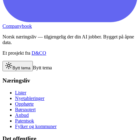
Companybook
Norsk næringsliv — tilgjengelig der din AI jobber. Bygget på åpne
data.
Et prosjekt fra
D&CO
Bytt tema
Bytt tema
Næringsliv
Lister
Nyetableringer
Opphørte
Børsnotert
Anbud
Patentsok
Fylker og kommuner
Det offentlige