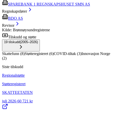
SPAREBANK 1 REGNSKAPSHUSET SMN AS
Regnskapsfører
BDO AS
Revisor
Kilde: Brønnøysundregistrene
Tilskudd og støtte
19
tilskudd
(
2005–2026
)
Skattefunn
(
8
)
Støtteregisteret
(
6
)
COVID-tiltak
(
3
)
Innovasjon Norge
(
2
)
Siste tilskudd
Regionalstøtte
Støtteregisteret
SKATTEETATEN
juli 2026
·
60 721 kr