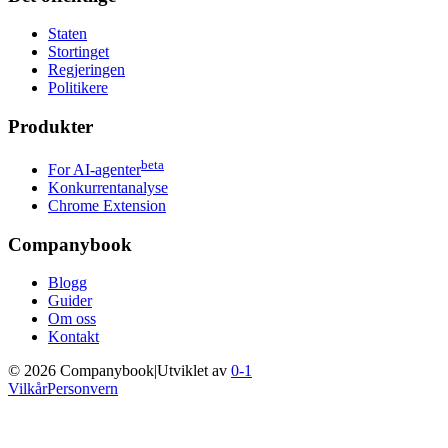
Staten
Stortinget
Regjeringen
Politikere
Produkter
beta
For AI-agenter
Konkurrentanalyse
Chrome Extension
Companybook
Blogg
Guider
Om oss
Kontakt
©
2026
Companybook
|
Utviklet av
0-1
Vilkår
Personvern