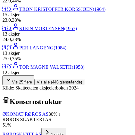
22
.
0,44
%
🇳🇴
TRON KRISTOFFER KORSSJØEN
(
1964
)
15
aksjer
23
.
0,38
%
🇳🇴
STEIN MORTENSEN
(
1957
)
13
aksjer
24
.
0,38
%
🇳🇴
PER LANGENG
(
1984
)
13
aksjer
25
.
0,35
%
🇳🇴
TOR MAGNE VALSETH
(
1958
)
12
aksjer
Vis
25
flere
Vis alle (
446
gjenstående)
Kilde: Skatteetaten aksjeeierboken 2024
Konsernstruktur
ØKOMAT RØROS AS
30
% ↓
RØROS SLAKTERI AS
51
%
RØROSKJØTT AS
1
under