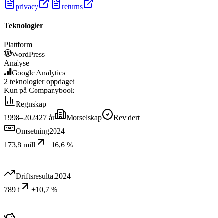
privacy
returns
Teknologier
Plattform
WordPress
Analyse
Google Analytics
2
teknologier
oppdaget
Kun på Companybook
Regnskap
1998–2024
27
år
Morselskap
Revidert
Omsetning
2024
173,8 mill
+16,6 %
Driftsresultat
2024
789 t
+10,7 %