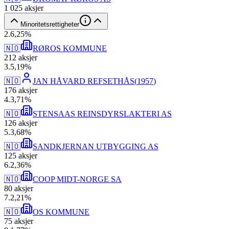
1 025
aksjer
Minoritetsrettigheter
2
.
6,25
%
🇳🇴
RØROS KOMMUNE
212
aksjer
3
.
5,19
%
🇳🇴
JAN HÅVARD REFSETHÅS
(
1957
)
176
aksjer
4
.
3,71
%
🇳🇴
STENSAAS REINSDYRSLAKTERI AS
126
aksjer
5
.
3,68
%
🇳🇴
SANDKJERNAN UTBYGGING AS
125
aksjer
6
.
2,36
%
🇳🇴
COOP MIDT-NORGE SA
80
aksjer
7
.
2,21
%
🇳🇴
OS KOMMUNE
75
aksjer