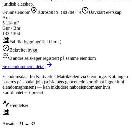
juridisk eierskap.
Grunneiendom
Røros
Uavklart eierskap
5025-133/304-0
Areal
5 114 m²
Gnr / Bnr
133
/
304
Fabrikkbygning
(
Tatt i bruk
)
Bekreftet bygg
3
andre selskap
er
registrert på samme eiendom
Se eiendommen i detalj
Eiendomsdata fra Kartverket Matrikkelen via Geonorge. Koblingen
baseres på spatial join (selskapets geocodede koordinat ligger inni
eiendomsgrensen) — kan inkludere naboeiendommer hvis
koordinatet er upresist.
Hendelser
Ansatte: 31 → 32