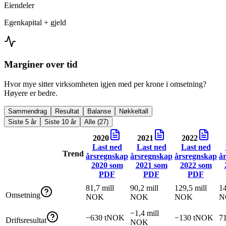
Eiendeler
Egenkapital + gjeld
Marginer over tid
Hvor mye sitter virksomheten igjen med per krone i omsetning?
Høyere er bedre.
Sammendrag
Resultat
Balanse
Nøkkeltall
Siste 5 år
Siste 10 år
Alle (27)
2020
2021
2022
Last ned
Last ned
Last ned
Trend
årsregnskap
årsregnskap
årsregnskap
å
2020
som
2021
som
2022
som
PDF
PDF
PDF
81,7 mill
90,2 mill
129,5 mill
14
Omsetning
NOK
NOK
NOK
N
−1,4 mill
−630 tNOK
−130 tNOK
7
Driftsresultat
NOK