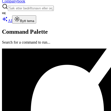
Companybook
⌘
K
AI
Bytt tema
Command Palette
Search for a command to run...