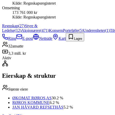
Kilde:
Regnskapsregisteret
Omsetning
173 761 000 kr
Kilde:
Regnskapsregisteret
Regnskap
(
27
)
Styre &
Ledelse
(
12
)
Aksjonærer
(
471
)
Konsern
Portefølje
(
5
)
Underenheter
(
1
)
Ti
Ring
E-post
Nettside
Kart
Lagre
32
ansatte
3,3 mill. kr
Aktiv
Eierskap & struktur
Største eiere
ØKOMAT RØROS AS
30.2 %
RØROS KOMMUNE
6.2 %
JAN HÅVARD REFSETHÅS
5.2 %