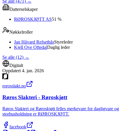
Se alle (471)
→
Datterselskaper
RØROSKJØTT AS
51 %
Nøkkelroller
Jan Håvard Refsethås
Styreleder
Kjell Ove Oftedal
Daglig leder
Se alle (12)
→
Digitalt
Oppdatert
4. jan. 2026
rorosslakt.no
Røros Slakteri - Røroskjøtt
Røros Slakteri og Røroskjøtt felles merkevare for dagligvare og
storhusholdning er RØROSKJØTT.
facebook