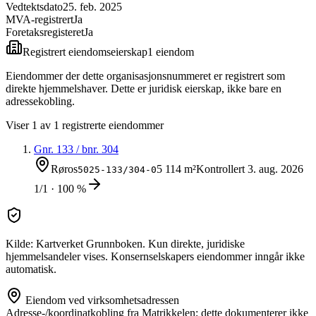
Vedtektsdato
25. feb. 2025
MVA-registrert
Ja
Foretaksregisteret
Ja
Registrert eiendomseierskap
1
eiendom
Eiendommer der dette organisasjonsnummeret er registrert som
direkte hjemmelshaver. Dette er juridisk eierskap, ikke bare en
adressekobling.
Viser
1
av
1
registrerte eiendommer
Gnr.
133
/ bnr.
304
Røros
5 114 m²
Kontrollert
3. aug. 2026
5025-133/304-0
1/1 · 100 %
Kilde: Kartverket Grunnboken. Kun direkte, juridiske
hjemmelsandeler vises. Konsernselskapers eiendommer inngår ikke
automatisk.
Eiendom ved virksomhetsadressen
Adresse-/koordinatkobling fra Matrikkelen; dette dokumenterer ikke