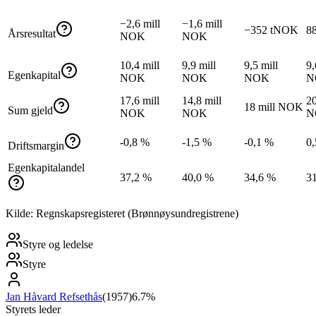
−2,6 mill
−1,6 mill
−352 tNOK
8
Årsresultat
NOK
NOK
10,4 mill
9,9 mill
9,5 mill
9,
Egenkapital
NOK
NOK
NOK
N
17,6 mill
14,8 mill
20
18 mill NOK
Sum gjeld
NOK
NOK
N
-0,8 %
-1,5 %
-0,1 %
0
Driftsmargin
Egenkapitalandel
37,2 %
40,0 %
34,6 %
3
Kilde: Regnskapsregisteret (Brønnøysundregistrene)
Styre og ledelse
Styre
Jan Håvard Refsethås
(
1957
)
6.7%
Styrets leder