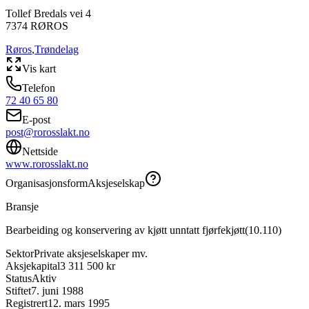
Tollef Bredals vei 4
7374
RØROS
Røros
,
Trøndelag
Vis kart
Telefon
72 40 65 80
E-post
post@rorosslakt.no
Nettside
www.rorosslakt.no
Organisasjonsform
Aksjeselskap
Bransje
Bearbeiding og konservering av kjøtt unntatt fjørfekjøtt
(
10.110
)
Sektor
Private aksjeselskaper mv.
Aksjekapital
3 311 500 kr
Status
Aktiv
Stiftet
7. juni 1988
Registrert
12. mars 1995