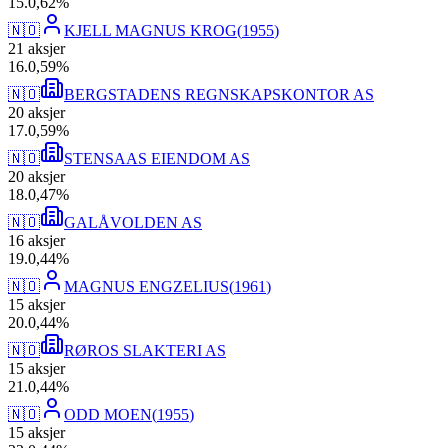
15
.
0,62
%
🇳🇴
KJELL MAGNUS KROG
(
1955
)
21
aksjer
16
.
0,59
%
🇳🇴
BERGSTADENS REGNSKAPSKONTOR AS
20
aksjer
17
.
0,59
%
🇳🇴
STENSAAS EIENDOM AS
20
aksjer
18
.
0,47
%
🇳🇴
GALÅVOLDEN AS
16
aksjer
19
.
0,44
%
🇳🇴
MAGNUS ENGZELIUS
(
1961
)
15
aksjer
20
.
0,44
%
🇳🇴
RØROS SLAKTERI AS
15
aksjer
21
.
0,44
%
🇳🇴
ODD MOEN
(
1955
)
15
aksjer